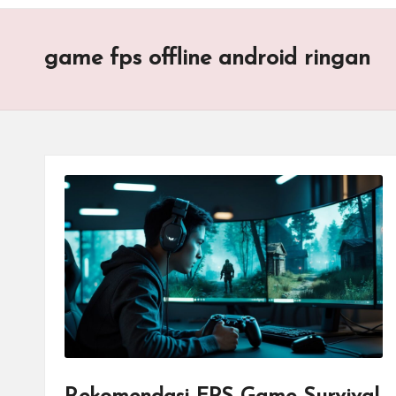
t
a
game fps offline android ringan
r
G
a
m
e
E
s
p
o