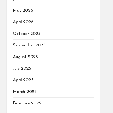
May 2026
April 2026
October 2025
September 2025
August 2025
July 2025
April 2025
March 2025
February 2025