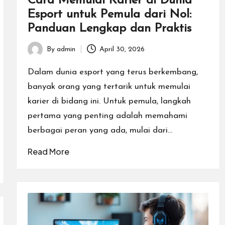
Cara Memulai Karier di Dunia
Esport untuk Pemula dari Nol:
Panduan Lengkap dan Praktis
By
admin
April 30, 2026
Posted
by
Dalam dunia esport yang terus berkembang,
banyak orang yang tertarik untuk memulai
karier di bidang ini. Untuk pemula, langkah
pertama yang penting adalah memahami
berbagai peran yang ada, mulai dari…
Read More