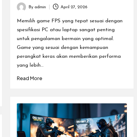
By
admin
April 27, 2026
Posted
by
Memilih game FPS yang tepat sesuai dengan
spesifikasi PC atau laptop sangat penting
untuk pengalaman bermain yang optimal.
Game yang sesuai dengan kemampuan
perangkat keras akan memberikan performa
yang lebih…
Read More