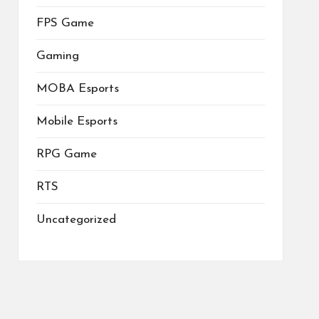
FPS Game
Gaming
MOBA Esports
Mobile Esports
RPG Game
RTS
Uncategorized