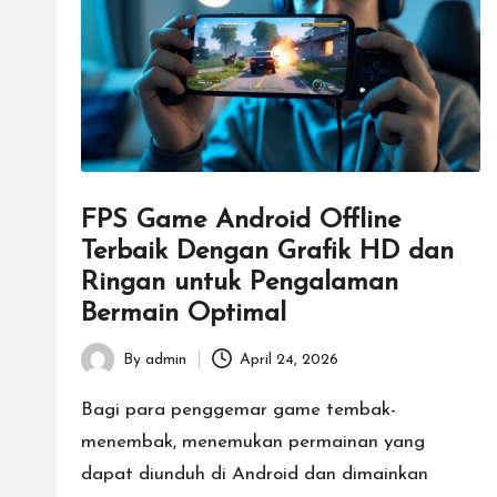
FPS Game Android Offline
Terbaik Dengan Grafik HD dan
Ringan untuk Pengalaman
Bermain Optimal
By
admin
April 24, 2026
Posted
by
Bagi para penggemar game tembak-
menembak, menemukan permainan yang
dapat diunduh di Android dan dimainkan