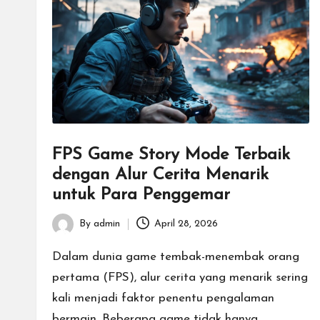
g
a
n
T
u
FPS Game Story Mode Terbaik
r
dengan Alur Cerita Menarik
untuk Para Penggemar
n
By
admin
April 28, 2026
a
Posted
by
Dalam dunia game tembak-menembak orang
m
pertama (FPS), alur cerita yang menarik sering
e
kali menjadi faktor penentu pengalaman
bermain. Beberapa game tidak hanya