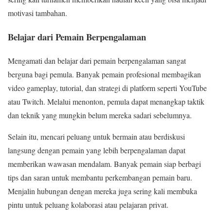
motivasi tambahan.
Belajar dari Pemain Berpengalaman
Mengamati dan belajar dari pemain berpengalaman sangat
berguna bagi pemula. Banyak pemain profesional membagikan
video gameplay, tutorial, dan strategi di platform seperti YouTube
atau Twitch. Melalui menonton, pemula dapat menangkap taktik
dan teknik yang mungkin belum mereka sadari sebelumnya.
Selain itu, mencari peluang untuk bermain atau berdiskusi
langsung dengan pemain yang lebih berpengalaman dapat
memberikan wawasan mendalam. Banyak pemain siap berbagi
tips dan saran untuk membantu perkembangan pemain baru.
Menjalin hubungan dengan mereka juga sering kali membuka
pintu untuk peluang kolaborasi atau pelajaran privat.