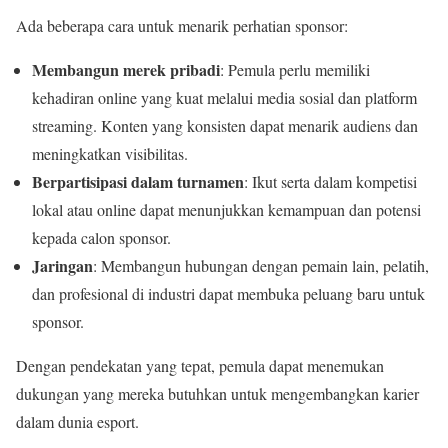
Ada beberapa cara untuk menarik perhatian sponsor:
Membangun merek pribadi
: Pemula perlu memiliki
kehadiran online yang kuat melalui media sosial dan platform
streaming. Konten yang konsisten dapat menarik audiens dan
meningkatkan visibilitas.
Berpartisipasi dalam turnamen
: Ikut serta dalam kompetisi
lokal atau online dapat menunjukkan kemampuan dan potensi
kepada calon sponsor.
Jaringan
: Membangun hubungan dengan pemain lain, pelatih,
dan profesional di industri dapat membuka peluang baru untuk
sponsor.
Dengan pendekatan yang tepat, pemula dapat menemukan
dukungan yang mereka butuhkan untuk mengembangkan karier
dalam dunia esport.