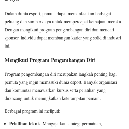
Dalam dunia esport, pemula dapat memanfaatkan berbagai
peluang dan sumber daya untuk mempercepat kemajuan mereka.
Dengan mengikuti program pengembangan diri dan mencari
sponsor, individu dapat membangun karier yang solid di industri
ini.
Mengikuti Program Pengembangan Diri
Program pengembangan diri merupakan langkah penting bagi
pemula yang ingin memasuki dunia esport. Banyak organisasi
dan komunitas menawarkan kursus serta pelatihan yang
dirancang untuk meningkatkan keterampilan pemain.
Berbagai program ini meliputi:
Pelatihan teknis
: Mengajarkan strategi permainan,