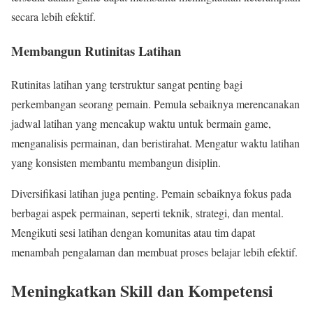
secara lebih efektif.
Membangun Rutinitas Latihan
Rutinitas latihan yang terstruktur sangat penting bagi
perkembangan seorang pemain. Pemula sebaiknya merencanakan
jadwal latihan yang mencakup waktu untuk bermain game,
menganalisis permainan, dan beristirahat. Mengatur waktu latihan
yang konsisten membantu membangun disiplin.
Diversifikasi latihan juga penting. Pemain sebaiknya fokus pada
berbagai aspek permainan, seperti teknik, strategi, dan mental.
Mengikuti sesi latihan dengan komunitas atau tim dapat
menambah pengalaman dan membuat proses belajar lebih efektif.
Meningkatkan Skill dan Kompetensi