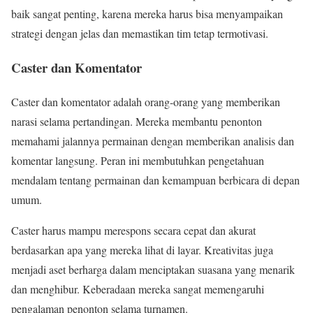
baik sangat penting, karena mereka harus bisa menyampaikan
strategi dengan jelas dan memastikan tim tetap termotivasi.
Caster dan Komentator
Caster dan komentator adalah orang-orang yang memberikan
narasi selama pertandingan. Mereka membantu penonton
memahami jalannya permainan dengan memberikan analisis dan
komentar langsung. Peran ini membutuhkan pengetahuan
mendalam tentang permainan dan kemampuan berbicara di depan
umum.
Caster harus mampu merespons secara cepat dan akurat
berdasarkan apa yang mereka lihat di layar. Kreativitas juga
menjadi aset berharga dalam menciptakan suasana yang menarik
dan menghibur. Keberadaan mereka sangat memengaruhi
pengalaman penonton selama turnamen.