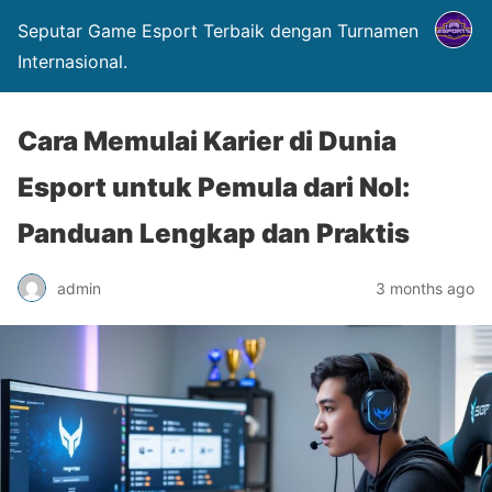
Seputar Game Esport Terbaik dengan Turnamen
Internasional.
Cara Memulai Karier di Dunia
Esport untuk Pemula dari Nol:
Panduan Lengkap dan Praktis
admin
3 months ago