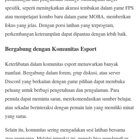
spesifik, seperti meningkatkan akurasi tembakan dalam game FPS
atau mempelajari kombo baru dalam game MOBA, memberikan
fokus yang jelas. Dengan porsi latihan yang terprogram,
perkembangan keterampilan dapat dipantau dengan lebih baik.
Bergabung dengan Komunitas Esport
Keterlibatan dalam komunitas esport menawarkan banyak
manfaat. Bergabung dalam forum, grup diskusi, atau server
Discord yang berkaitan dengan game pilihan dapat membuka
peluang untuk berbagi pengetahuan dan pengalaman. Para
pemula dapat meminta saran, merekomendasikan sumber belajar,
atau sekadar berinteraksi dengan pemain lain yang memiliki minat
yang sama.
Selain itu, komunitas sering mengadakan sesi latihan bersama
atau mentoring. Melalui interaksi ini, pemula bisa mendapatkan