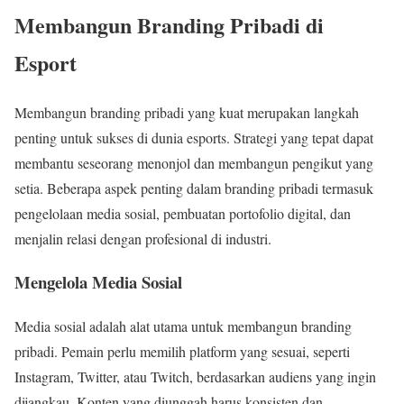
Membangun Branding Pribadi di
Esport
Membangun branding pribadi yang kuat merupakan langkah
penting untuk sukses di dunia esports. Strategi yang tepat dapat
membantu seseorang menonjol dan membangun pengikut yang
setia. Beberapa aspek penting dalam branding pribadi termasuk
pengelolaan media sosial, pembuatan portofolio digital, dan
menjalin relasi dengan profesional di industri.
Mengelola Media Sosial
Media sosial adalah alat utama untuk membangun branding
pribadi. Pemain perlu memilih platform yang sesuai, seperti
Instagram, Twitter, atau Twitch, berdasarkan audiens yang ingin
dijangkau. Konten yang diunggah harus konsisten dan