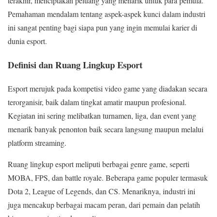
terakhir, menciptakan peluang yang menarik untuk para pemula.
Pemahaman mendalam tentang aspek-aspek kunci dalam industri
ini sangat penting bagi siapa pun yang ingin memulai karier di
dunia esport.
Definisi dan Ruang Lingkup Esport
Esport merujuk pada kompetisi video game yang diadakan secara
terorganisir, baik dalam tingkat amatir maupun profesional.
Kegiatan ini sering melibatkan turnamen, liga, dan event yang
menarik banyak penonton baik secara langsung maupun melalui
platform streaming.
Ruang lingkup esport meliputi berbagai genre game, seperti
MOBA, FPS, dan battle royale. Beberapa game populer termasuk
Dota 2, League of Legends, dan CS. Menariknya, industri ini
juga mencakup berbagai macam peran, dari pemain dan pelatih