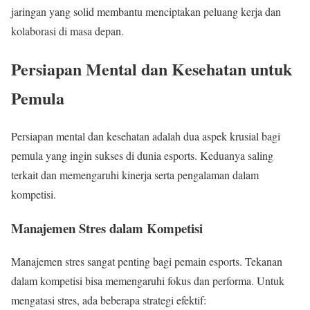
jaringan yang solid membantu menciptakan peluang kerja dan
kolaborasi di masa depan.
Persiapan Mental dan Kesehatan untuk
Pemula
Persiapan mental dan kesehatan adalah dua aspek krusial bagi
pemula yang ingin sukses di dunia esports. Keduanya saling
terkait dan memengaruhi kinerja serta pengalaman dalam
kompetisi.
Manajemen Stres dalam Kompetisi
Manajemen stres sangat penting bagi pemain esports. Tekanan
dalam kompetisi bisa memengaruhi fokus dan performa. Untuk
mengatasi stres, ada beberapa strategi efektif: