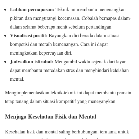
Latihan pernapasan:
Teknik ini membantu menenangkan
pikiran dan mengurangi kecemasan. Cobalah bernapas dalam-
dalam selama beberapa menit sebelum pertandingan.
Visualisasi positif:
Bayangkan diri berada dalam situasi
kompetisi dan meraih kemenangan. Cara ini dapat
meningkatkan kepercayaan diri.
Jadwalkan istirahat:
Mengambil waktu sejenak dari layar
dapat membantu meredakan stres dan menghindari kelelahan
mental.
Mengimplementasikan teknik-teknik ini dapat membantu pemain
tetap tenang dalam situasi kompetitif yang menegangkan.
Menjaga Kesehatan Fisik dan Mental
Kesehatan fisik dan mental saling berhubungan, terutama untuk