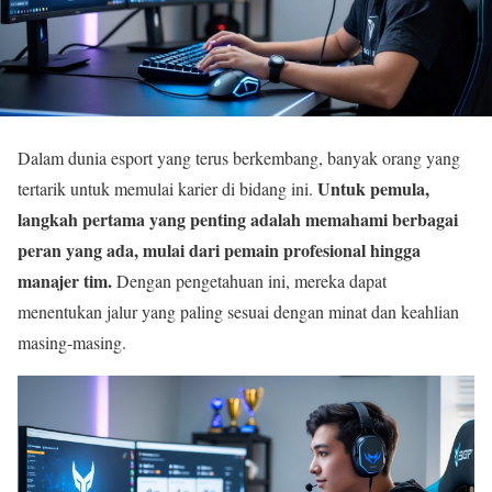
Dalam dunia esport yang terus berkembang, banyak orang yang
Untuk pemula,
tertarik untuk memulai karier di bidang ini.
langkah pertama yang penting adalah memahami berbagai
peran yang ada, mulai dari pemain profesional hingga
manajer tim.
Dengan pengetahuan ini, mereka dapat
menentukan jalur yang paling sesuai dengan minat dan keahlian
masing-masing.