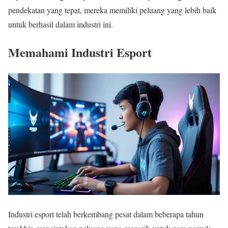
pendekatan yang tepat, mereka memiliki peluang yang lebih baik
untuk berhasil dalam industri ini.
Memahami Industri Esport
Industri esport telah berkembang pesat dalam beberapa tahun