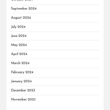
September 2024
August 2024
July 2024
June 2024
May 2024
April 2024
March 2024
February 2024
January 2024
December 2023
November 2023