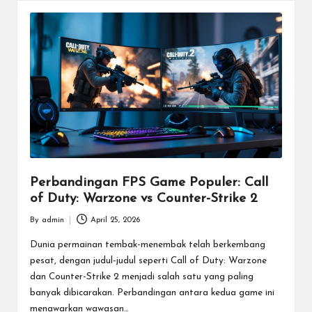
Perbandingan FPS Game Populer: Call
of Duty: Warzone vs Counter-Strike 2
By
admin
April 25, 2026
Posted
by
Dunia permainan tembak-menembak telah berkembang
pesat, dengan judul-judul seperti Call of Duty: Warzone
dan Counter-Strike 2 menjadi salah satu yang paling
banyak dibicarakan. Perbandingan antara kedua game ini
menawarkan wawasan…