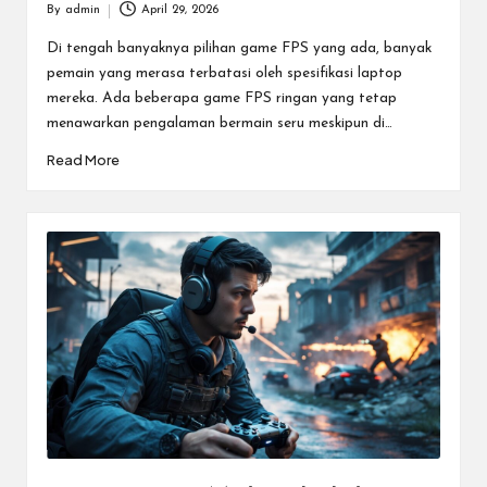
By
admin
April 29, 2026
Posted
by
Di tengah banyaknya pilihan game FPS yang ada, banyak
pemain yang merasa terbatasi oleh spesifikasi laptop
mereka. Ada beberapa game FPS ringan yang tetap
menawarkan pengalaman bermain seru meskipun di…
Read More