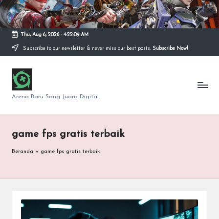
Skip
to
Thu, Aug 6, 2026
-
4:22:10 AM
content
Subscribe to our newsletter & never miss our best posts.
Subscribe Now!
S
e
Arena Baru Sang Juara Digital.
p
u
game fps gratis terbaik
t
Beranda
»
game fps gratis terbaik
a
r
G
a