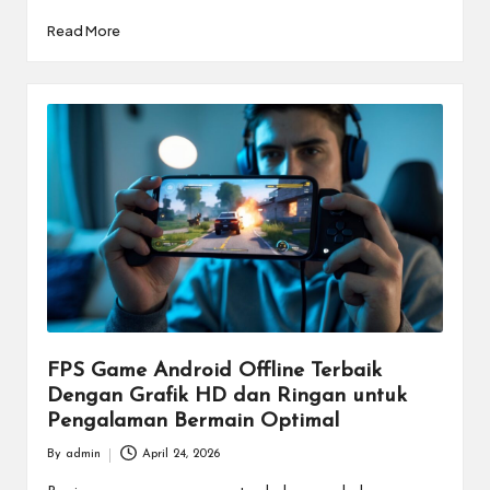
Read More
FPS Game Android Offline Terbaik
Dengan Grafik HD dan Ringan untuk
Pengalaman Bermain Optimal
By
admin
April 24, 2026
Posted
by