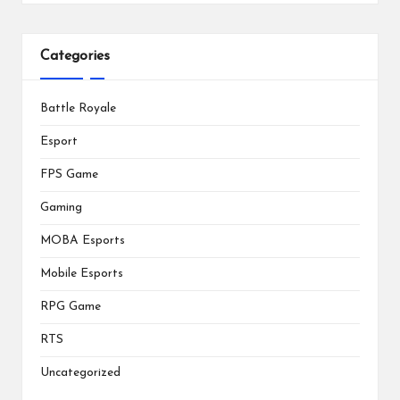
Categories
Battle Royale
Esport
FPS Game
Gaming
MOBA Esports
Mobile Esports
RPG Game
RTS
Uncategorized