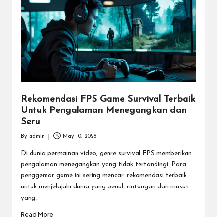
m
e
E
s
p
o
Rekomendasi FPS Game Survival Terbaik
rt
Untuk Pengalaman Menegangkan dan
Seru
T
By
admin
May 10, 2026
Posted
e
by
Di dunia permainan video, genre survival FPS memberikan
r
pengalaman menegangkan yang tidak tertandingi. Para
penggemar game ini sering mencari rekomendasi terbaik
b
untuk menjelajahi dunia yang penuh rintangan dan musuh
ai
yang…
k
Read More