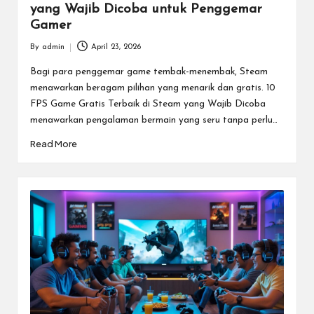
yang Wajib Dicoba untuk Penggemar
Gamer
By
admin
April 23, 2026
Posted
by
Bagi para penggemar game tembak-menembak, Steam
menawarkan beragam pilihan yang menarik dan gratis. 10
FPS Game Gratis Terbaik di Steam yang Wajib Dicoba
menawarkan pengalaman bermain yang seru tanpa perlu…
Read More