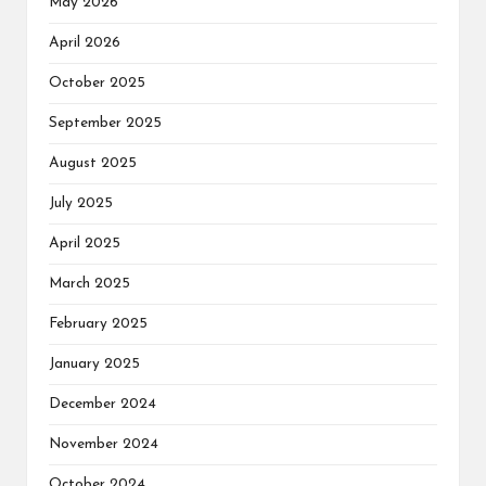
May 2026
April 2026
October 2025
September 2025
August 2025
July 2025
April 2025
March 2025
February 2025
January 2025
December 2024
November 2024
October 2024