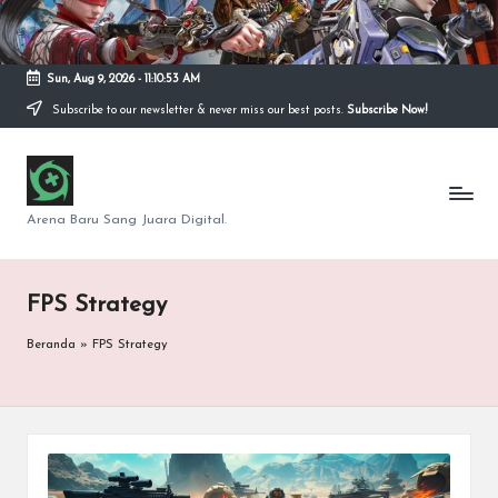
Skip
to
Sun, Aug 9, 2026
-
11:10:54 AM
content
Subscribe to our newsletter & never miss our best posts.
Subscribe Now!
S
e
Arena Baru Sang Juara Digital.
p
u
FPS Strategy
t
Beranda
»
FPS Strategy
a
r
G
a