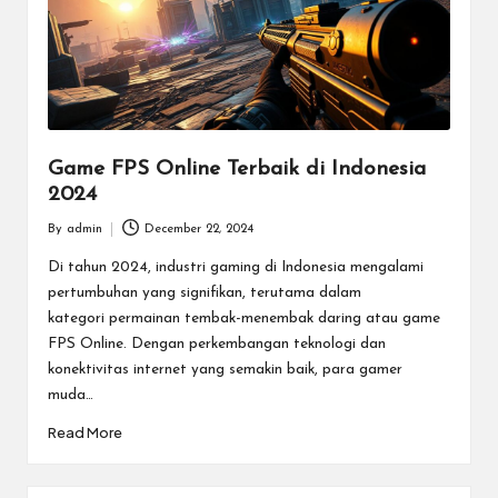
Game FPS Online Terbaik di Indonesia
2024
By
admin
December 22, 2024
Posted
by
Di tahun 2024, industri gaming di Indonesia mengalami
pertumbuhan yang signifikan, terutama dalam
kategori permainan tembak-menembak daring atau game
FPS Online. Dengan perkembangan teknologi dan
konektivitas internet yang semakin baik, para gamer
muda…
Read More