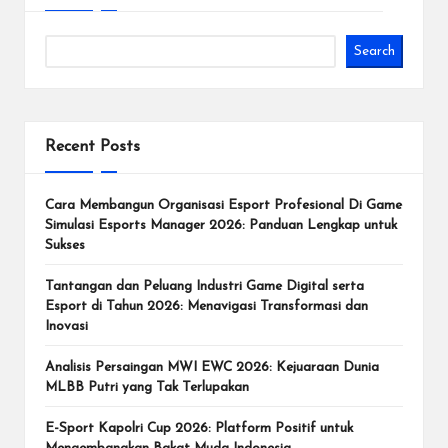
Search
Recent Posts
Cara Membangun Organisasi Esport Profesional Di Game
Simulasi Esports Manager 2026: Panduan Lengkap untuk
Sukses
Tantangan dan Peluang Industri Game Digital serta
Esport di Tahun 2026: Menavigasi Transformasi dan
Inovasi
Analisis Persaingan MWI EWC 2026: Kejuaraan Dunia
MLBB Putri yang Tak Terlupakan
E-Sport Kapolri Cup 2026: Platform Positif untuk