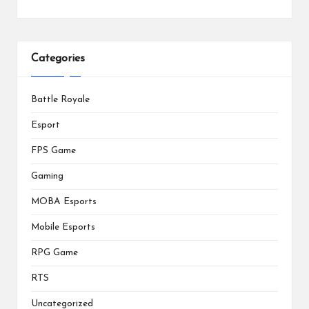
Categories
Battle Royale
Esport
FPS Game
Gaming
MOBA Esports
Mobile Esports
RPG Game
RTS
Uncategorized