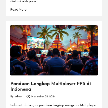
dialami oleh para…
Read More
Panduan Lengkap Multiplayer FPS di
Indonesia
By
admin
November 22, 2024
Posted
by
Selamat datang di panduan lengkap mengenai Multiplayer