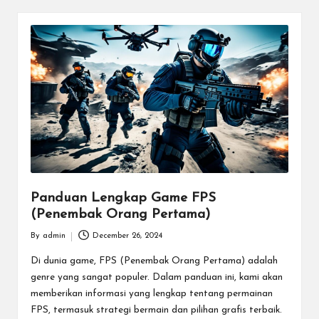
d
e
n
g
a
n
T
u
Panduan Lengkap Game FPS
(Penembak Orang Pertama)
r
By
admin
December 26, 2024
n
Posted
by
Di dunia game, FPS (Penembak Orang Pertama) adalah
a
genre yang sangat populer. Dalam panduan ini, kami akan
m
memberikan informasi yang lengkap tentang permainan
FPS, termasuk strategi bermain dan pilihan grafis terbaik.