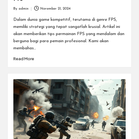
By
admin
November 21, 2024
Posted
by
Dalam dunia game kompetitif, terutama di genre FPS,
memiliki strategi yang tepat sangatlah krusial. Artikel ini
akan memberikan tips permainan FPS yang mendalam dan
berguna bagi para pemain profesional. Kami akan
membahas…
Read More