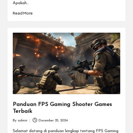
e
Apakah…
n
Read More
In
te
r
n
a
si
o
n
a
Panduan FPS Gaming Shooter Games
Terbaik
l.
By
admin
December 25, 2024
Posted
by
Selamat datang di panduan lengkap tentang FPS Gaming