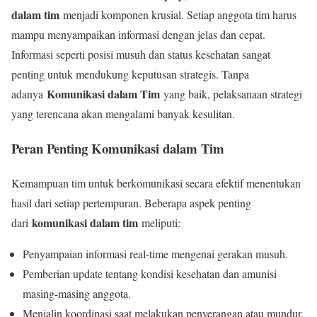
dalam tim
menjadi komponen krusial. Setiap anggota tim harus
mampu menyampaikan informasi dengan jelas dan cepat.
Informasi seperti posisi musuh dan status kesehatan sangat
penting untuk mendukung keputusan strategis. Tanpa
Komunikasi dalam Tim
adanya
yang baik, pelaksanaan strategi
yang terencana akan mengalami banyak kesulitan.
Peran Penting Komunikasi dalam Tim
Kemampuan tim untuk berkomunikasi secara efektif menentukan
hasil dari setiap pertempuran. Beberapa aspek penting
komunikasi dalam tim
dari
meliputi:
Penyampaian informasi real-time mengenai gerakan musuh.
Pemberian update tentang kondisi kesehatan dan amunisi
masing-masing anggota.
Menjalin koordinasi saat melakukan penyerangan atau mundur.