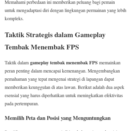
Memahami perbedaan ini memberikan peluang bagi pemain
untuk mengadaptasi diri dengan lingkungan permainan yang lebih
kompleks.
Taktik Strategis dalam Gameplay
Tembak Menembak FPS
gameplay tembak menembak FPS
Taktik dalam
memainkan
peran penting dalam mencapai kemenangan. Mengembangkan
pemahaman yang tepat mengenai strategi di lapangan dapat
memberikan keunggulan di atas lawan. Berikut adalah dua aspek
esensial yang harus diperhatikan untuk meningkatkan efektivitas
pada pertempuran.
Memilih Peta dan Posisi yang Menguntungkan