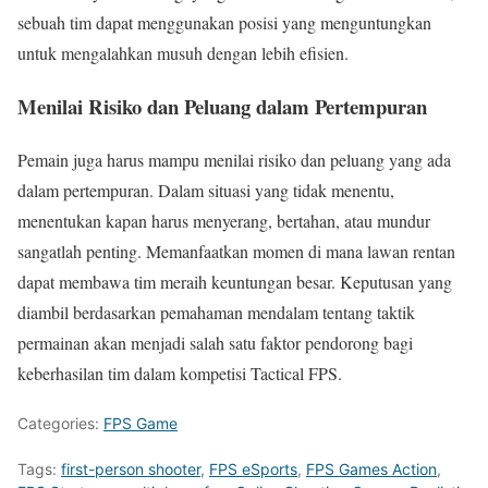
sebuah tim dapat menggunakan posisi yang menguntungkan
untuk mengalahkan musuh dengan lebih efisien.
Menilai Risiko dan Peluang dalam Pertempuran
Pemain juga harus mampu menilai risiko dan peluang yang ada
dalam pertempuran. Dalam situasi yang tidak menentu,
menentukan kapan harus menyerang, bertahan, atau mundur
sangatlah penting. Memanfaatkan momen di mana lawan rentan
dapat membawa tim meraih keuntungan besar. Keputusan yang
diambil berdasarkan pemahaman mendalam tentang taktik
permainan akan menjadi salah satu faktor pendorong bagi
keberhasilan tim dalam kompetisi Tactical FPS.
Categories:
FPS Game
Tags:
first-person shooter
,
FPS eSports
,
FPS Games Action
,