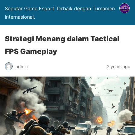
Seputar Game Esport Terbaik dengan Turnamen
Internasional.
Strategi Menang dalam Tactical
FPS Gameplay
admin
2 years ago