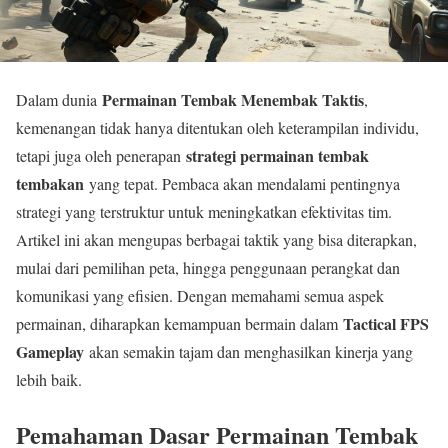
Permainan Tembak Menembak Taktis
Dalam dunia
,
kemenangan tidak hanya ditentukan oleh keterampilan individu,
strategi permainan tembak
tetapi juga oleh penerapan
tembakan
yang tepat. Pembaca akan mendalami pentingnya
strategi yang terstruktur untuk meningkatkan efektivitas tim.
Artikel ini akan mengupas berbagai taktik yang bisa diterapkan,
mulai dari pemilihan peta, hingga penggunaan perangkat dan
komunikasi yang efisien. Dengan memahami semua aspek
Tactical FPS
permainan, diharapkan kemampuan bermain dalam
Gameplay
akan semakin tajam dan menghasilkan kinerja yang
lebih baik.
Pemahaman Dasar Permainan Tembak