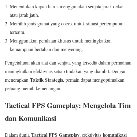
Menentukan kapan harus menggunakan senjata jarak dekat
atau jarak jauh.
Memilih jenis granat yang cocok untuk situasi pertempuran
tertentu.
Menggunakan peralatan khusus untuk meningkatkan
kemampuan bertahan dan menyerang.
Pengetahuan akan alat dan senjata yang tersedia dalam permainan
meningkatkan efektivitas setiap tindakan yang diambil. Dengan
Taktik Strategis
menerapkan
, pemain dapat mengoptimalkan
peluang meraih kemenangan.
Tactical FPS Gameplay: Mengelola Tim
dan Komunikasi
Tactical FPS Gameplay
komunikasi
Dalam dunia
, efektivitas