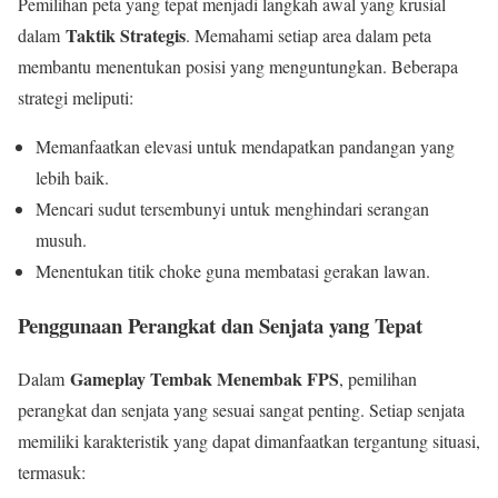
Pemilihan peta yang tepat menjadi langkah awal yang krusial
Taktik Strategis
dalam
. Memahami setiap area dalam peta
membantu menentukan posisi yang menguntungkan. Beberapa
strategi meliputi:
Memanfaatkan elevasi untuk mendapatkan pandangan yang
lebih baik.
Mencari sudut tersembunyi untuk menghindari serangan
musuh.
Menentukan titik choke guna membatasi gerakan lawan.
Penggunaan Perangkat dan Senjata yang Tepat
Gameplay Tembak Menembak FPS
Dalam
, pemilihan
perangkat dan senjata yang sesuai sangat penting. Setiap senjata
memiliki karakteristik yang dapat dimanfaatkan tergantung situasi,
termasuk: