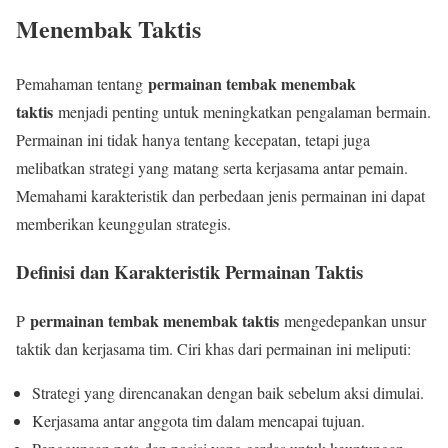
Menembak Taktis
permainan tembak menembak
Pemahaman tentang
taktis
menjadi penting untuk meningkatkan pengalaman bermain.
Permainan ini tidak hanya tentang kecepatan, tetapi juga
melibatkan strategi yang matang serta kerjasama antar pemain.
Memahami karakteristik dan perbedaan jenis permainan ini dapat
memberikan keunggulan strategis.
Definisi dan Karakteristik Permainan Taktis
permainan tembak menembak taktis
P
mengedepankan unsur
taktik dan kerjasama tim. Ciri khas dari permainan ini meliputi:
Strategi yang direncanakan dengan baik sebelum aksi dimulai.
Kerjasama antar anggota tim dalam mencapai tujuan.