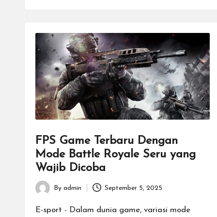
FPS Game Terbaru Dengan
Mode Battle Royale Seru yang
Wajib Dicoba
By
admin
September 5, 2025
Posted
by
E-sport - Dalam dunia game, variasi mode