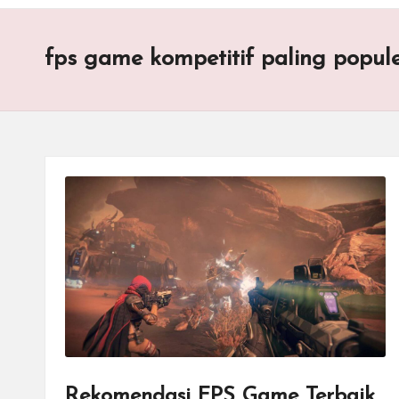
t
a
fps game kompetitif paling popule
r
G
a
m
e
E
s
p
o
Rekomendasi FPS Game Terbaik