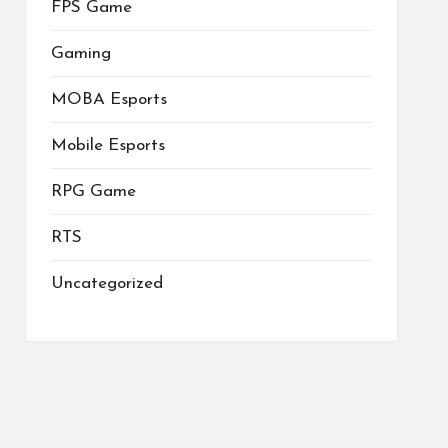
FPS Game
Gaming
MOBA Esports
Mobile Esports
RPG Game
RTS
Uncategorized