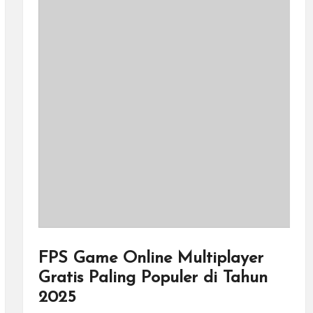
FPS Game Online Multiplayer
Gratis Paling Populer di Tahun
2025