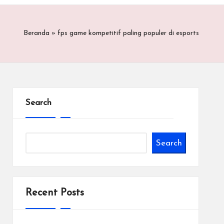
Beranda
»
fps game kompetitif paling populer di esports
Search
Search
Recent Posts