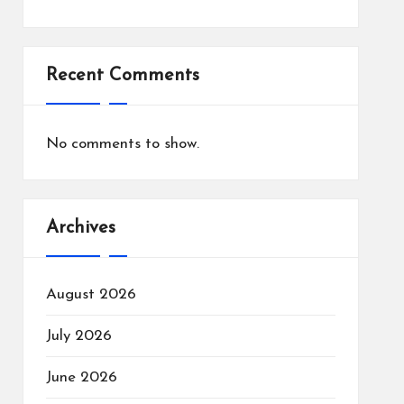
Recent Comments
No comments to show.
Archives
August 2026
July 2026
June 2026