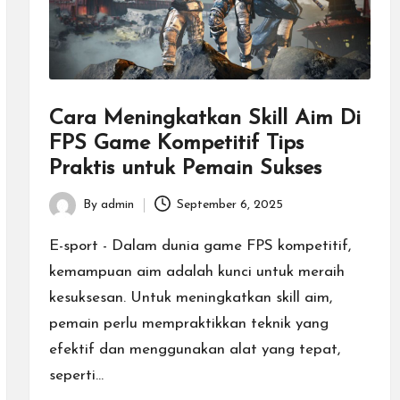
Cara Meningkatkan Skill Aim Di
FPS Game Kompetitif Tips
Praktis untuk Pemain Sukses
By
admin
September 6, 2025
Posted
by
E-sport - Dalam dunia game FPS kompetitif,
kemampuan aim adalah kunci untuk meraih
kesuksesan. Untuk meningkatkan skill aim,
pemain perlu mempraktikkan teknik yang
efektif dan menggunakan alat yang tepat,
seperti…