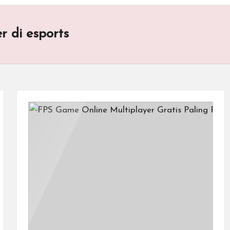
r di esports