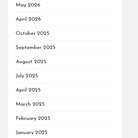
May 2026
April 2026
October 2025
September 2025
August 2025
July 2025
April 2025
March 2025
February 2025
January 2025