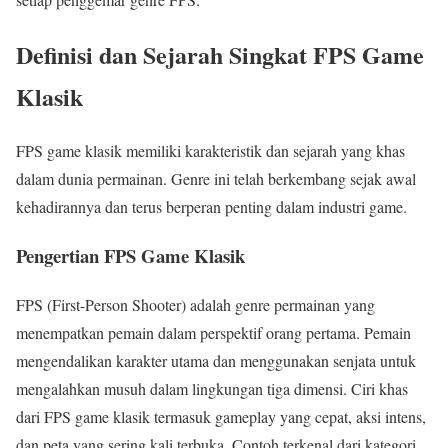
Definisi dan Sejarah Singkat FPS Game
Klasik
FPS game klasik memiliki karakteristik dan sejarah yang khas
dalam dunia permainan. Genre ini telah berkembang sejak awal
kehadirannya dan terus berperan penting dalam industri game.
Pengertian FPS Game Klasik
FPS (First-Person Shooter) adalah genre permainan yang
menempatkan pemain dalam perspektif orang pertama. Pemain
mengendalikan karakter utama dan menggunakan senjata untuk
mengalahkan musuh dalam lingkungan tiga dimensi. Ciri khas
dari FPS game klasik termasuk gameplay yang cepat, aksi intens,
dan peta yang sering kali terbuka. Contoh terkenal dari kategori