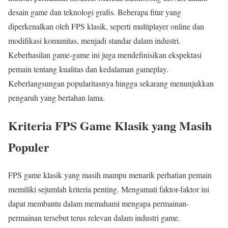
desain game dan teknologi grafis. Beberapa fitur yang
diperkenalkan oleh FPS klasik, seperti multiplayer online dan
modifikasi komunitas, menjadi standar dalam industri.
Keberhasilan game-game ini juga mendefinisikan ekspektasi
pemain tentang kualitas dan kedalaman gameplay.
Keberlangsungan popularitasnya hingga sekarang menunjukkan
pengaruh yang bertahan lama.
Kriteria FPS Game Klasik yang Masih
Populer
FPS game klasik yang masih mampu menarik perhatian pemain
memiliki sejumlah kriteria penting. Mengamati faktor-faktor ini
dapat membantu dalam memahami mengapa permainan-
permainan tersebut terus relevan dalam industri game.