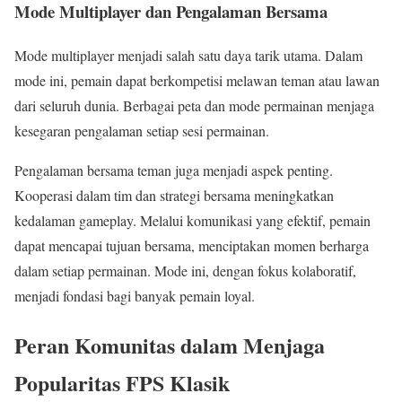
Mode Multiplayer dan Pengalaman Bersama
Mode multiplayer menjadi salah satu daya tarik utama. Dalam
mode ini, pemain dapat berkompetisi melawan teman atau lawan
dari seluruh dunia. Berbagai peta dan mode permainan menjaga
kesegaran pengalaman setiap sesi permainan.
Pengalaman bersama teman juga menjadi aspek penting.
Kooperasi dalam tim dan strategi bersama meningkatkan
kedalaman gameplay. Melalui komunikasi yang efektif, pemain
dapat mencapai tujuan bersama, menciptakan momen berharga
dalam setiap permainan. Mode ini, dengan fokus kolaboratif,
menjadi fondasi bagi banyak pemain loyal.
Peran Komunitas dalam Menjaga
Popularitas FPS Klasik