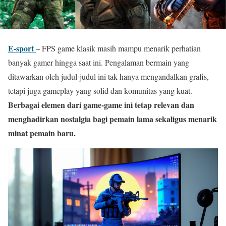
E-sport
– FPS game klasik masih mampu menarik perhatian
banyak gamer hingga saat ini. Pengalaman bermain yang
ditawarkan oleh judul-judul ini tak hanya mengandalkan grafis,
tetapi juga gameplay yang solid dan komunitas yang kuat.
Berbagai elemen dari game-game ini tetap relevan dan
menghadirkan nostalgia bagi pemain lama sekaligus menarik
minat pemain baru.