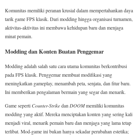
Komunitas memiliki peranan krusial dalam mempertahankan daya
tarik game FPS klasik. Dari modding hingga organisasi turnamen,
aktivitas-aktivitas ini membawa kehidupan baru dan menjaga
minat pemain.
Modding dan Konten Buatan Penggemar
Modding adalah salah satu cara utama komunitas berkontribusi
pada FPS klasik. Penggemar membuat modifikasi yang
meningkatkan gameplay, menambah peta, senjata, dan fitur baru.
Ini memberikan pengalaman bermain yang segar dan menarik.
Game seperti
Counter-Strike
dan
DOOM
memiliki komunitas
modding yang aktif. Mereka menciptakan konten yang sering kali
menjadi viral, menarik pemain baru dan menjaga yang lama tetap
terlibat. Mod-game ini bukan hanya sekadar perubahan estetika;