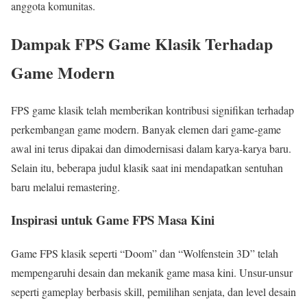
anggota komunitas.
Dampak FPS Game Klasik Terhadap
Game Modern
FPS game klasik telah memberikan kontribusi signifikan terhadap
perkembangan game modern. Banyak elemen dari game-game
awal ini terus dipakai dan dimodernisasi dalam karya-karya baru.
Selain itu, beberapa judul klasik saat ini mendapatkan sentuhan
baru melalui remastering.
Inspirasi untuk Game FPS Masa Kini
Game FPS klasik seperti “Doom” dan “Wolfenstein 3D” telah
mempengaruhi desain dan mekanik game masa kini. Unsur-unsur
seperti gameplay berbasis skill, pemilihan senjata, dan level desain