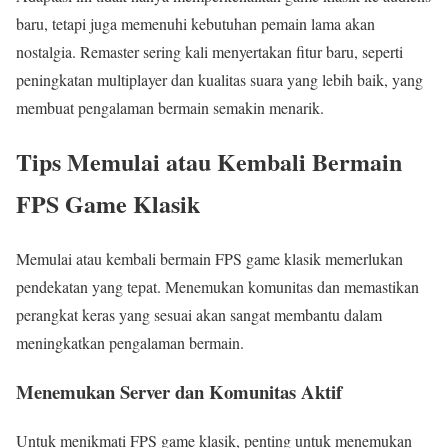
baru, tetapi juga memenuhi kebutuhan pemain lama akan
nostalgia. Remaster sering kali menyertakan fitur baru, seperti
peningkatan multiplayer dan kualitas suara yang lebih baik, yang
membuat pengalaman bermain semakin menarik.
Tips Memulai atau Kembali Bermain
FPS Game Klasik
Memulai atau kembali bermain FPS game klasik memerlukan
pendekatan yang tepat. Menemukan komunitas dan memastikan
perangkat keras yang sesuai akan sangat membantu dalam
meningkatkan pengalaman bermain.
Menemukan Server dan Komunitas Aktif
Untuk menikmati FPS game klasik, penting untuk menemukan