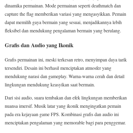
dinamika permainan. Mode permainan seperti deathmatch dan
capture the flag memberikan variasi yang mengasyikkan. Pemain
dapat memilih gaya bermain yang sesuai, menjadikannya lebih
fleksibel dan mendukung pengalaman bermain yang berulang.
Grafis dan Audio yang Ikonik
Grafis permainan ini, meski terkesan retro, menyimpan daya tarik
tersendiri. Desain ini berhasil menciptakan atmosfer yang
mendukung narasi dan gameplay. Warna-warna cerah dan detail
lingkungan mendukung keasyikan saat bermain.
Dari sisi audio, suara tembakan dan efek lingkungan memberikan
nuansa imersif. Musik latar yang ikonik mengingatkan pemain
pada era kejayaan game FPS. Kombinasi grafis dan audio ini
menciptakan pengalaman yang memorable bagi para penggemar.