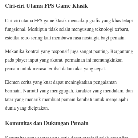
Ciri-ciri Utama FPS Game Klasik
Ciri-ciri utama FPS game klasik mencakup grafis yang khas tetapi
fungsional. Meskipun tidak selalu mengusung teknologi terbaru,
estetika retro sering kali membawa rasa nostalgia bagi pemain.
Mekanika kontrol yang responsif juga sangat penting. Bergantung
pada player input yang akurat, permainan ini memungkinkan
pemain untuk merasa terlibat dalam aksi yang cepat.
Elemen cerita yang kuat dapat meningkatkan pengalaman
bermain. Narratif yang menggugah, karakter yang mendalam, dan
latar yang menarik membuat pemain kembali untuk menjelajahi
dunia yang diciptakan.
Komunitas dan Dukungan Pemain
Komunitas penggemar yang setia dapat menjadi salah satu pilar