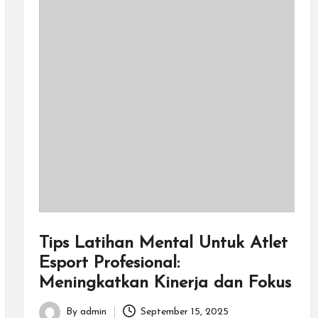
Tips Latihan Mental Untuk Atlet
Esport Profesional:
Meningkatkan Kinerja dan Fokus
By
admin
September 15, 2025