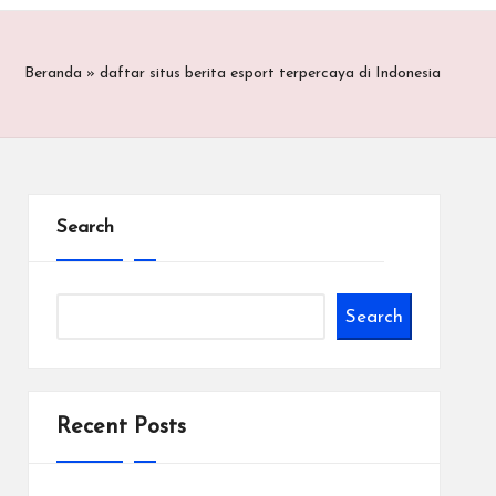
Beranda
»
daftar situs berita esport terpercaya di Indonesia
Search
Search
Recent Posts