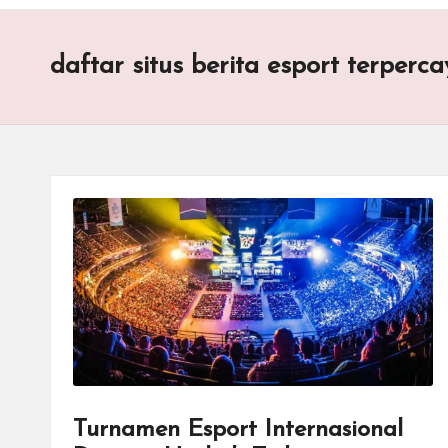
t
a
daftar situs berita esport terperc
r
G
a
m
e
E
s
p
Turnamen Esport Internasional
o