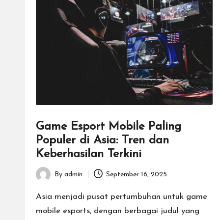
g
a
n
T
u
r
Game Esport Mobile Paling
n
Populer di Asia: Tren dan
Keberhasilan Terkini
a
By
admin
September 16, 2025
Posted
m
by
Asia menjadi pusat pertumbuhan untuk game
e
mobile esports, dengan berbagai judul yang