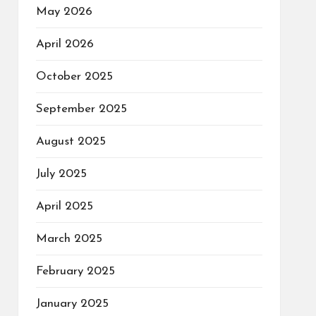
May 2026
April 2026
October 2025
September 2025
August 2025
July 2025
April 2025
March 2025
February 2025
January 2025