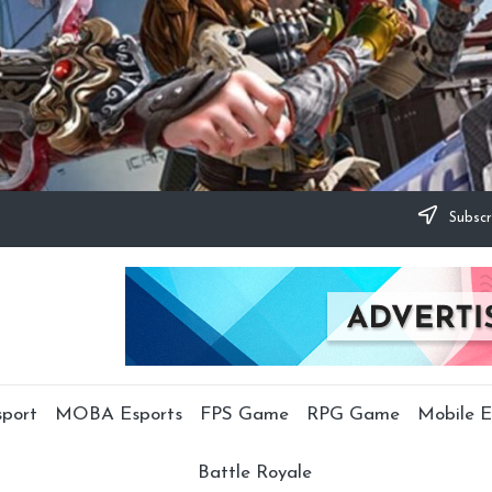
Subscr
sport
MOBA Esports
FPS Game
RPG Game
Mobile E
Battle Royale