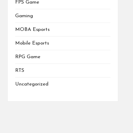
FPS Game
Gaming
MOBA Esports
Mobile Esports
RPG Game
RTS
Uncategorized