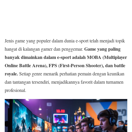
Jenis game yang populer dalam dunia e-sport telah menjadi topik
Game yang paling
hangat di kalangan gamer dan penggemar.
banyak dimainkan dalam e-sport adalah MOBA (Multiplayer
Online Battle Arena), FPS (First-Person Shooter), dan battle
royale.
Setiap genre menarik perhatian pemain dengan keunikan
dan tantangan tersendiri, menjadikannya favorit dalam turnamen
profesional.