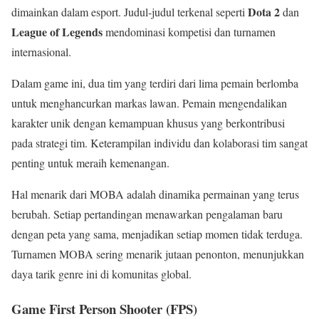
Dota 2
dimainkan dalam esport. Judul-judul terkenal seperti
dan
League of Legends
mendominasi kompetisi dan turnamen
internasional.
Dalam game ini, dua tim yang terdiri dari lima pemain berlomba
untuk menghancurkan markas lawan. Pemain mengendalikan
karakter unik dengan kemampuan khusus yang berkontribusi
pada strategi tim. Keterampilan individu dan kolaborasi tim sangat
penting untuk meraih kemenangan.
Hal menarik dari MOBA adalah dinamika permainan yang terus
berubah. Setiap pertandingan menawarkan pengalaman baru
dengan peta yang sama, menjadikan setiap momen tidak terduga.
Turnamen MOBA sering menarik jutaan penonton, menunjukkan
daya tarik genre ini di komunitas global.
Game First Person Shooter (FPS)