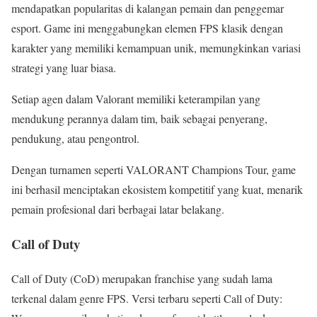
mendapatkan popularitas di kalangan pemain dan penggemar
esport. Game ini menggabungkan elemen FPS klasik dengan
karakter yang memiliki kemampuan unik, memungkinkan variasi
strategi yang luar biasa.
Setiap agen dalam Valorant memiliki keterampilan yang
mendukung perannya dalam tim, baik sebagai penyerang,
pendukung, atau pengontrol.
Dengan turnamen seperti VALORANT Champions Tour, game
ini berhasil menciptakan ekosistem kompetitif yang kuat, menarik
pemain profesional dari berbagai latar belakang.
Call of Duty
Call of Duty (CoD) merupakan franchise yang sudah lama
terkenal dalam genre FPS. Versi terbaru seperti Call of Duty: