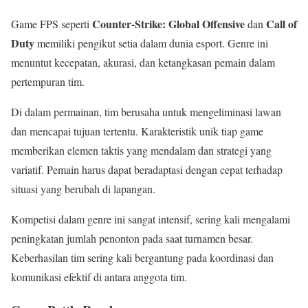
Counter-Strike: Global Offensive
Call of
Game FPS seperti
dan
Duty
memiliki pengikut setia dalam dunia esport. Genre ini
menuntut kecepatan, akurasi, dan ketangkasan pemain dalam
pertempuran tim.
Di dalam permainan, tim berusaha untuk mengeliminasi lawan
dan mencapai tujuan tertentu. Karakteristik unik tiap game
memberikan elemen taktis yang mendalam dan strategi yang
variatif. Pemain harus dapat beradaptasi dengan cepat terhadap
situasi yang berubah di lapangan.
Kompetisi dalam genre ini sangat intensif, sering kali mengalami
peningkatan jumlah penonton pada saat turnamen besar.
Keberhasilan tim sering kali bergantung pada koordinasi dan
komunikasi efektif di antara anggota tim.