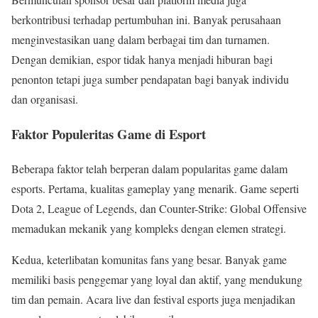
berkontribusi terhadap pertumbuhan ini. Banyak perusahaan
menginvestasikan uang dalam berbagai tim dan turnamen.
Dengan demikian, espor tidak hanya menjadi hiburan bagi
penonton tetapi juga sumber pendapatan bagi banyak individu
dan organisasi.
Faktor Populeritas Game di Esport
Beberapa faktor telah berperan dalam popularitas game dalam
esports. Pertama, kualitas gameplay yang menarik. Game seperti
Dota 2, League of Legends, dan Counter-Strike: Global Offensive
memadukan mekanik yang kompleks dengan elemen strategi.
Kedua, keterlibatan komunitas fans yang besar. Banyak game
memiliki basis penggemar yang loyal dan aktif, yang mendukung
tim dan pemain. Acara live dan festival esports juga menjadikan