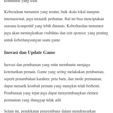
komunitas yang kuat.
Keberadaan turnamen yang teratur, baik skala lokal maupun
internasional, juga menarik perhatian. Hal ini bisa menciptakan
suasana kompetitif yang lebih dinamis. Keberhasilan turnamen
juga akan meningkatkan visibilitas dan izin sponsor, yang penting
untuk keberlangsungan suatu game.
Inovasi dan Update Game
Inovasi dan pembaruan yang rutin membantu menjaga
ketertarikan pemain. Game yang sering melakukan pembaruan,
seperti penambahan karakter, peta baru, dan mode permainan,
dapat menarik kembali pemain yang mungkin telah berhenti.
Pembaruan yang tepat juga dapat menyeimbangkan elemen
permainan yang dianggap tidak adil.
Selain itu, pendekatan pengembang dalam mendengarkan