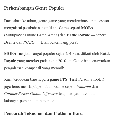
Perkembangan Genre Populer
Dari tahun ke tahun, genre game yang mendominasi arena esport
MOBA
mengalami perubahan signifikan. Game seperti
Battle Royale
(Multiplayer Online Battle Arena) dan
— seperti
Dota 2
dan
PUBG
— telah bekembang pesat.
MOBA
Battle
menjadi sangat populer sejak 2010-an, diikuti oleh
Royale
yang meroket pada akhir 2010-an. Game ini menawarkan
pengalaman kompetitif yang menarik.
game FPS
Kini, terobosan baru seperti
(First-Person Shooter)
juga terus mendapat perhatian. Game seperti
Valorant
dan
Counter-Strike: Global Offensive
tetap menjadi favorit di
kalangan pemain dan penonton.
Pengaruh Teknologi dan Platform Baru