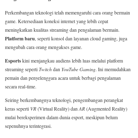
Perkembangan teknologi telah memengaruhi cara orang bermain
game. Ketersediaan koneksi internet yang lebih cepat
meningkatkan kualitas streaming dan pengalaman bermain.
Platform baru
, seperti konsol dan layanan cloud gaming, juga
mengubah cara orang mengakses game.
Esports
kini menjangkau audiens lebih luas melalui platform
streaming seperti
Twitch
dan
YouTube Gaming
. Ini memudahkan
pemain dan penyelenggara acara untuk berbagi pengalaman
secara real-time.
Seiring berkembangnya teknologi, pengembangan perangkat
keras seperti
VR
(Virtual Reality) dan
AR
(Augmented Reality)
mulai bereksperimen dalam dunia esport, meskipun belum
sepenuhnya terintegrasi.