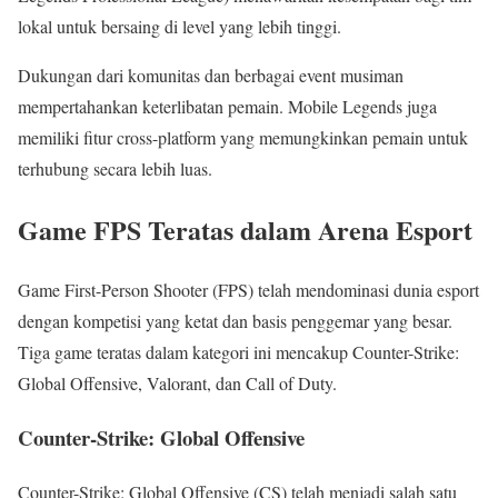
lokal untuk bersaing di level yang lebih tinggi.
Dukungan dari komunitas dan berbagai event musiman
mempertahankan keterlibatan pemain. Mobile Legends juga
memiliki fitur cross-platform yang memungkinkan pemain untuk
terhubung secara lebih luas.
Game FPS Teratas dalam Arena Esport
Game First-Person Shooter (FPS) telah mendominasi dunia esport
dengan kompetisi yang ketat dan basis penggemar yang besar.
Tiga game teratas dalam kategori ini mencakup Counter-Strike:
Global Offensive, Valorant, dan Call of Duty.
Counter-Strike: Global Offensive
Counter-Strike: Global Offensive (CS) telah menjadi salah satu