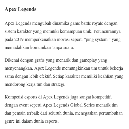
Apex Legends
Apex Legends mengubah dinamika game battle royale dengan
sistem karakter yang memiliki kemampuan unik. Peluncurannya
pada 2019 memperkenalkan inovasi seperti “ping system,” yang
memudahkan komunikasi tanpa suara.
Dikenal dengan grafis yang menarik dan gameplay yang
menyenangkan, Apex Legends memungkinkan tim untuk bekerja
sama dengan lebih efektif. Setiap karakter memiliki keahlian yang
mendorong kerja tim dan strategi.
Kompetisi esports di Apex Legends juga sangat kompetitif,
dengan event seperti Apex Legends Global Series menarik tim
dan pemain terbaik dari seluruh dunia, menegaskan pertumbuhan
genre ini dalam dunia esports.