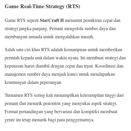
Game Real-Time Strategy (RTS)
StarCraft II
Game RTS seperti
menuntut pemikiran cepat dan
strategi jangka panjang. Pemain mengelola sumber daya dan
membangun armada untuk mengalahkan musuh.
Salah satu ciri khas RTS adalah kemampuan untuk memberikan
perintah kepada unit dalam waktu nyata. Ini membuat strategi dan
keputusan harus diambil dengan cepat dan tepat. Koordinasi dan
manajemen sumber daya menjadi kunci untuk mendapatkan
keuntungan dalam peperangan.
Turnamen RTS sering kali menampilkan keterampilan tinggi dari
pemain dan menarik penonton yang menyukai aspek strategi.
Format pertandingan yang bervariasi dan kompleks membuat
genre ini tetap menarik bagi para penggemarnya.