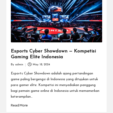
m
e
E
s
p
o
Esports Cyber Showdown — Kompetisi
Gaming Elite Indonesia
rt
By
admin
May 18, 2024
T
Posted
by
Esports Cyber Showdown adalah ajang pertandingan
e
game paling bergengsi di Indonesia yang ditujukan untuk
r
para gamer elite. Kompetisi ini menyediakan panggung
bagi pemain game online di Indonesia untuk memamerkan
b
keterampilan…
ai
Read More
k