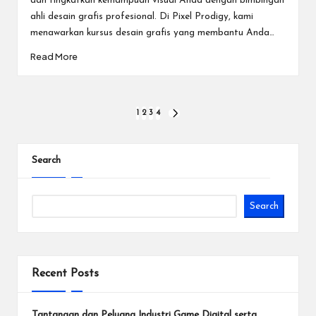
dan tingkatkan kemampuan visual Anda dengan bimbingan
ahli desain grafis profesional. Di Pixel Prodigy, kami
menawarkan kursus desain grafis yang membantu Anda…
Read More
Posts
1
2
3
4
NEXT
PAGE
pagination
Search
Search
Recent Posts
Tantangan dan Peluang Industri Game Digital serta