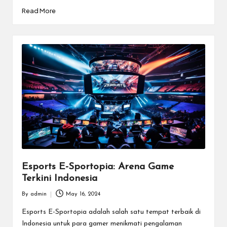
e
Read More
n
In
te
r
n
a
si
o
n
Esports E-Sportopia: Arena Game
a
Terkini Indonesia
l.
By
admin
May 16, 2024
Posted
by
Esports E-Sportopia adalah salah satu tempat terbaik di
Indonesia untuk para gamer menikmati pengalaman