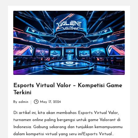
d
e
n
g
a
n
T
u
Esports Virtual Valor – Kompetisi Game
Terkini
r
By
admin
May 17, 2024
n
Posted
by
Di artikel ini, kita akan membahas Esports Virtual Valor,
a
turnamen online paling bergengsi untuk game Valorant di
m
Indonesia. Gabung sekarang dan tunjukkan kemampuanmu
dalam kompetisi virtual yang seru ini!Esports Virtual…