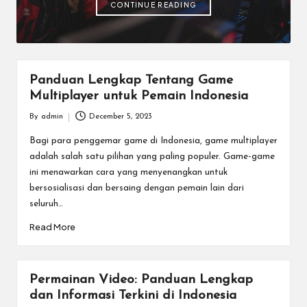
CONTINUE READING
d
e
n
Panduan Lengkap Tentang Game
g
Multiplayer untuk Pemain Indonesia
a
By
admin
December 5, 2023
Posted
n
by
Bagi para penggemar game di Indonesia, game multiplayer
adalah salah satu pilihan yang paling populer. Game-game
T
ini menawarkan cara yang menyenangkan untuk
u
bersosialisasi dan bersaing dengan pemain lain dari
seluruh…
r
Read More
n
a
Permainan Video: Panduan Lengkap
m
dan Informasi Terkini di Indonesia