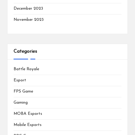
December 2023
November 2023
Categories
Battle Royale
Esport
FPS Game
Gaming
MOBA Esports
Mobile Esports