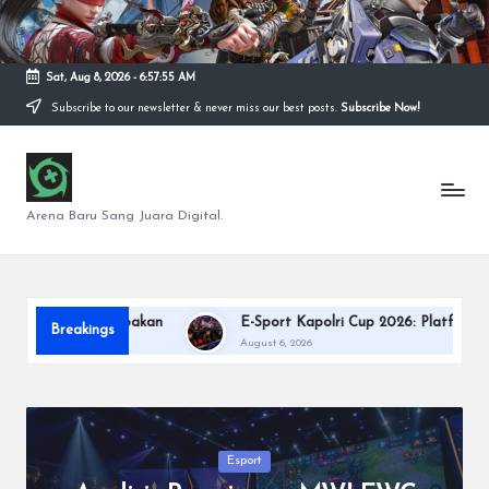
Skip
to
Sat, Aug 8, 2026
-
6:57:56 AM
content
Subscribe to our newsletter & never miss our best posts.
Subscribe Now!
S
e
Arena Baru Sang Juara Digital.
p
u
t
rlupakan
E-Sport Kapolri Cup 2026: Platform Positif untuk 
Breakings
August 6, 2026
a
r
G
Posted
Esport
a
in