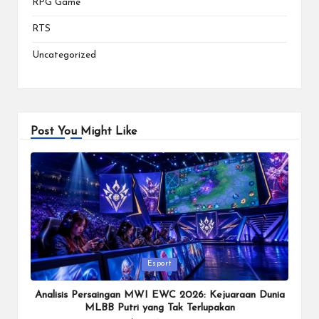
RPG Game
RTS
Uncategorized
Post You Might Like
Esport
Posted
in
Analisis Persaingan MWI EWC 2026: Kejuaraan Dunia
MLBB Putri yang Tak Terlupakan