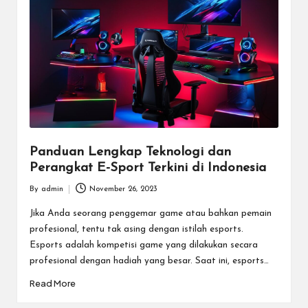
Panduan Lengkap Teknologi dan
Perangkat E-Sport Terkini di Indonesia
By
admin
November 26, 2023
Posted
by
Jika Anda seorang penggemar game atau bahkan pemain
profesional, tentu tak asing dengan istilah esports.
Esports adalah kompetisi game yang dilakukan secara
profesional dengan hadiah yang besar. Saat ini, esports…
Read More