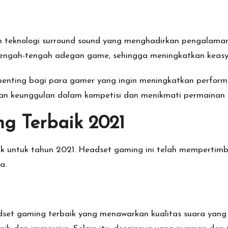
 teknologi surround sound yang menghadirkan pengalaman 
 tengah-tengah adegan game, sehingga meningkatkan keas
 penting bagi para gamer yang ingin meningkatkan perf
an keunggulan dalam kompetisi dan menikmati permainan d
g Terbaik 2021
ik untuk tahun 2021. Headset gaming ini telah mempertimba
a.
et gaming terbaik yang menawarkan kualitas suara yang l