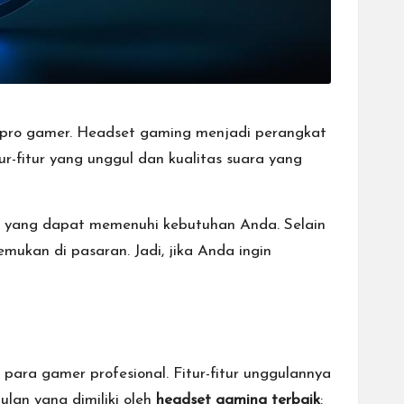
 pro gamer. Headset gaming menjadi perangkat
-fitur yang unggul dan kualitas suara yang
ini yang dapat memenuhi kebutuhan Anda. Selain
ukan di pasaran. Jadi, jika Anda ingin
ara gamer profesional. Fitur-fitur unggulannya
an yang dimiliki oleh
headset gaming terbaik
: