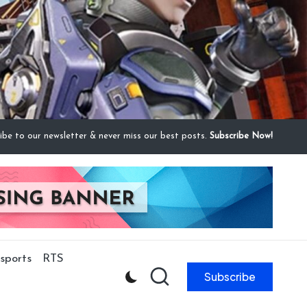
ibe to our newsletter & never miss our best posts.
Subscribe Now!
sports
RTS
Subscribe