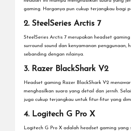
headset ini mampu menghasilkan suara yang je
gaming. Harganya pun cukup terjangkau bagi p
2. SteelSeries Arctis 7
SteelSeries Arctis 7 merupakan headset gaming n
surround sound dan kenyamanan penggunaan, head
sebanding dengan nilainya.
3. Razer BlackShark V2
Headset gaming Razer BlackShark V2 menawarka
menghasilkan suara yang detail dan jernih. S
juga cukup terjangkau untuk fitur-fitur yang dimi
4. Logitech G Pro X
Logitech G Pro X adalah headset gaming yang s