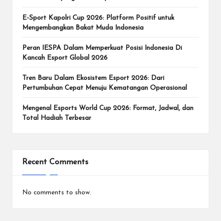
E-Sport Kapolri Cup 2026: Platform Positif untuk
Mengembangkan Bakat Muda Indonesia
Peran IESPA Dalam Memperkuat Posisi Indonesia Di
Kancah Esport Global 2026
Tren Baru Dalam Ekosistem Esport 2026: Dari
Pertumbuhan Cepat Menuju Kematangan Operasional
Mengenal Esports World Cup 2026: Format, Jadwal, dan
Total Hadiah Terbesar
Recent Comments
No comments to show.