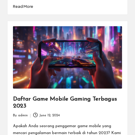
e
Read More
n
In
te
r
n
a
si
o
n
Daftar Game Mobile Gaming Terbagus
a
2023
l.
By
admin
June 12, 2024
Posted
by
Apakah Anda seorang penggemar game mobile yang
mencari pengalaman bermain terbaik di tahun 2023? Kami