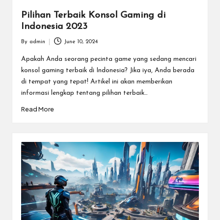
Pilihan Terbaik Konsol Gaming di
Indonesia 2023
By
admin
June 10, 2024
Posted
by
Apakah Anda seorang pecinta game yang sedang mencari
konsol gaming terbaik di Indonesia? Jika iya, Anda berada
di tempat yang tepat! Artikel ini akan memberikan
informasi lengkap tentang pilihan terbaik…
Read More