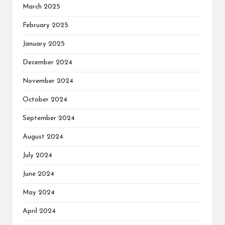
March 2025
February 2025
January 2025
December 2024
November 2024
October 2024
September 2024
August 2024
July 2024
June 2024
May 2024
April 2024