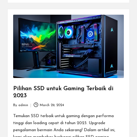
Pilihan SSD untuk Gaming Terbaik di
2023
By
admin
March 29, 2024
Posted
by
Temukan SSD terbaik untuk gaming dengan performa
tinggi dan loading cepat di tahun 2023. Upgrade
pengalaman bermain Anda sekarang! Dalam artikel ini,