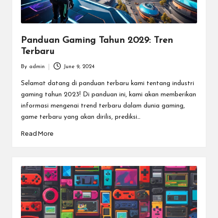
Panduan Gaming Tahun 2029: Tren
Terbaru
By
admin
June 9, 2024
Posted
by
Selamat datang di panduan terbaru kami tentang industri
gaming tahun 2023! Di panduan ini, kami akan memberikan
informasi mengenai trend terbaru dalam dunia gaming,
game terbaru yang akan dirilis, prediksi…
Read More