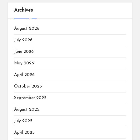
Archives
August 2026
July 2026
June 2026
May 2026
April 2026
October 2025
September 2025
August 2025
July 2025
April 2025