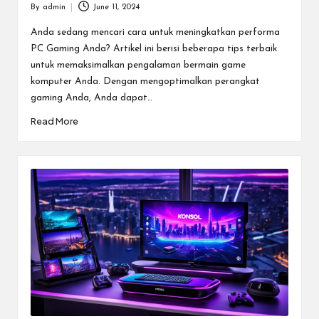
By
admin
June 11, 2024
Posted
by
Anda sedang mencari cara untuk meningkatkan performa
PC Gaming Anda? Artikel ini berisi beberapa tips terbaik
untuk memaksimalkan pengalaman bermain game
komputer Anda. Dengan mengoptimalkan perangkat
gaming Anda, Anda dapat…
Read More