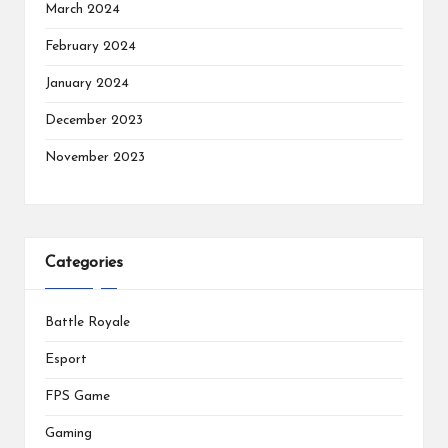
March 2024
February 2024
January 2024
December 2023
November 2023
Categories
Battle Royale
Esport
FPS Game
Gaming