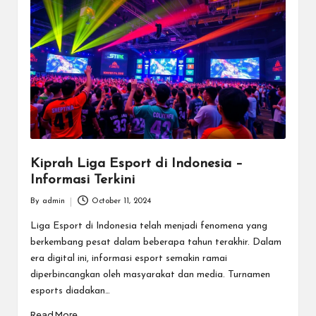
d
e
n
g
a
n
Kiprah Liga Esport di Indonesia –
T
Informasi Terkini
u
By
admin
October 11, 2024
Posted
r
by
Liga Esport di Indonesia telah menjadi fenomena yang
n
berkembang pesat dalam beberapa tahun terakhir. Dalam
era digital ini, informasi esport semakin ramai
a
diperbincangkan oleh masyarakat dan media. Turnamen
m
esports diadakan…
Read More