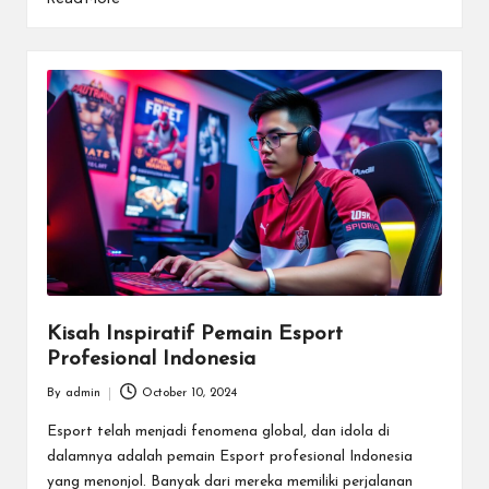
e
n
In
te
r
n
a
si
o
Kisah Inspiratif Pemain Esport
n
Profesional Indonesia
a
By
admin
October 10, 2024
Posted
l.
by
Esport telah menjadi fenomena global, dan idola di
dalamnya adalah pemain Esport profesional Indonesia
yang menonjol. Banyak dari mereka memiliki perjalanan