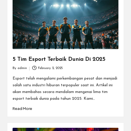
m
e
E
s
p
o
5 Tim Esport Terbaik Dunia Di 2025
rt
By
admin
February 2, 2025
Posted
T
by
Esport telah mengalami perkembangan pesat dan menjadi
salah satu industri hiburan terpopuler saat ini. Artikel ini
e
akan membahas secara mendalam mengenai lima tim
r
esport terbaik dunia pada tahun 2025. Kami…
b
Read More
ai
k