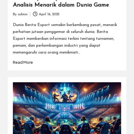
Analisis Menarik dalam Dunia Game
By
admin
April 16, 2025
Posted
by
Dunia Berita Esport semakin berkembang pesat, menarik
perhatian jutaan penggemar di seluruh dunia. Berita
Esport memberikan informasi terkini tentang turnamen,
pemain, dan perkembangan industri yang dapat
memengaruhi cara orang menikmati…
Read More