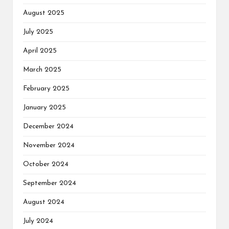
August 2025
July 2025
April 2025
March 2025
February 2025
January 2025
December 2024
November 2024
October 2024
September 2024
August 2024
July 2024