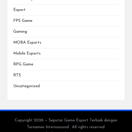
Esport
FPS Game
Gaming
MOBA Esports
Mobile Esports
RPG Game
RTS
Uncategorized
Copyright 2026 — Seputar Game Esport Terbaik dengan
Turnamen Internasional.. All rights reserved.