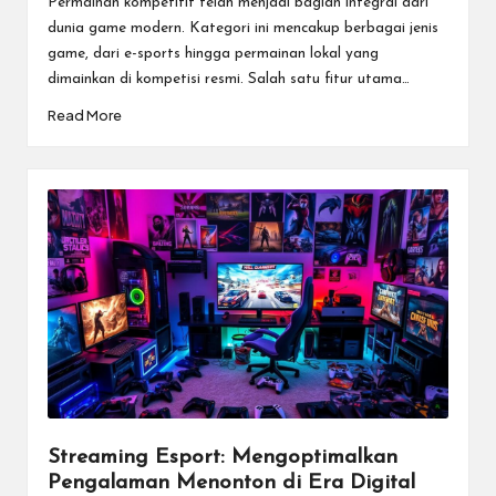
Permainan kompetitif telah menjadi bagian integral dari
dunia game modern. Kategori ini mencakup berbagai jenis
game, dari e-sports hingga permainan lokal yang
dimainkan di kompetisi resmi. Salah satu fitur utama…
Read More
Streaming Esport: Mengoptimalkan
Pengalaman Menonton di Era Digital