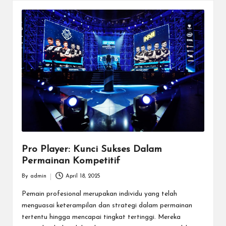
d
e
n
g
a
n
T
u
Pro Player: Kunci Sukses Dalam
r
Permainan Kompetitif
n
By
admin
April 18, 2025
Posted
a
by
Pemain profesional merupakan individu yang telah
m
menguasai keterampilan dan strategi dalam permainan
tertentu hingga mencapai tingkat tertinggi. Mereka