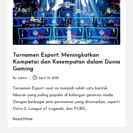
m
e
E
s
p
Turnamen Esport: Meningkatkan
o
Kompetisi dan Kesempatan dalam Dunia
rt
Gaming
T
By
admin
April 19, 2025
Posted
by
e
Turnamen Esport saat ini menjadi salah satu bentuk
hiburan yang paling populer di kalangan generasi muda.
r
Dengan berbagai jenis permainan yang ditawarkan, seperti
b
Dota 2, League of Legends, dan PUBG,…
Read More
ai
k