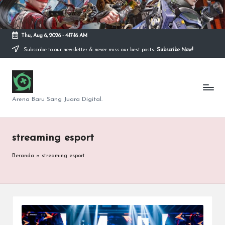
Skip
to
Thu, Aug 6, 2026
-
4:17:17 AM
content
Subscribe to our newsletter & never miss our best posts.
Subscribe Now!
S
e
Arena Baru Sang Juara Digital.
p
u
streaming esport
t
Beranda
»
streaming esport
a
r
G
a