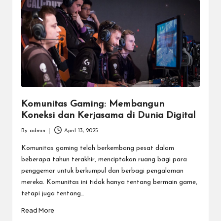
Komunitas Gaming: Membangun
Koneksi dan Kerjasama di Dunia Digital
By
admin
April 13, 2025
Posted
by
Komunitas gaming telah berkembang pesat dalam
beberapa tahun terakhir, menciptakan ruang bagi para
penggemar untuk berkumpul dan berbagi pengalaman
mereka. Komunitas ini tidak hanya tentang bermain game,
tetapi juga tentang…
Read More