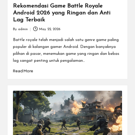
Rekomendasi Game Battle Royale
Android 2026 yang Ringan dan Anti
Lag Terbaik
By
admin
May 22, 2026
Posted
by
Battle royale telah menjadi salah satu genre game paling
populer di kalangan gamer Android. Dengan banyaknya
pilihan di pasar, menemukan game yang ringan dan bebas
lag sangat penting untuk pengalaman…
Read More