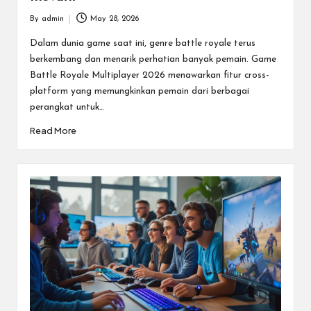
By
admin
May 28, 2026
Posted
by
Dalam dunia game saat ini, genre battle royale terus
berkembang dan menarik perhatian banyak pemain. Game
Battle Royale Multiplayer 2026 menawarkan fitur cross-
platform yang memungkinkan pemain dari berbagai
perangkat untuk…
Read More