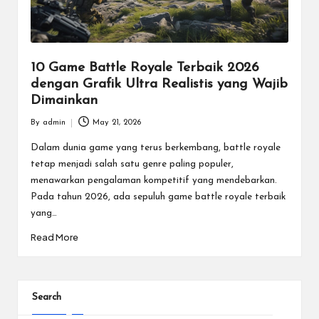
10 Game Battle Royale Terbaik 2026
dengan Grafik Ultra Realistis yang Wajib
Dimainkan
By
admin
May 21, 2026
Posted
by
Dalam dunia game yang terus berkembang, battle royale
tetap menjadi salah satu genre paling populer,
menawarkan pengalaman kompetitif yang mendebarkan.
Pada tahun 2026, ada sepuluh game battle royale terbaik
yang…
Read More
Search