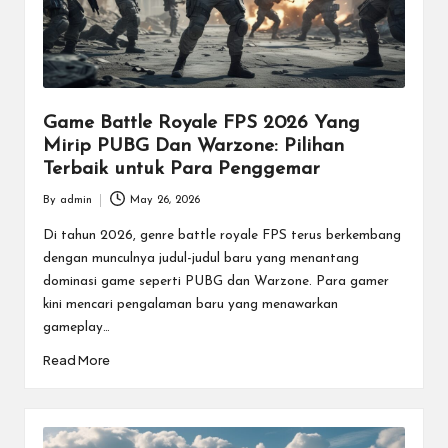
Game Battle Royale FPS 2026 Yang
Mirip PUBG Dan Warzone: Pilihan
Terbaik untuk Para Penggemar
By
admin
May 26, 2026
Posted
by
Di tahun 2026, genre battle royale FPS terus berkembang
dengan munculnya judul-judul baru yang menantang
dominasi game seperti PUBG dan Warzone. Para gamer
kini mencari pengalaman baru yang menawarkan
gameplay…
Read More