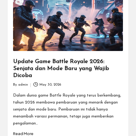
m
e
E
s
p
o
Update Game Battle Royale 2026:
Senjata dan Mode Baru yang Wajib
rt
Dicoba
T
By
admin
May 30, 2026
Posted
e
by
Dalam dunia game Battle Royale yang terus berkembang,
r
tahun 2026 membawa pembaruan yang menarik dengan
senjata dan mode baru. Pembaruan ini tidak hanya
b
menambah variasi permainan, tetapi juga memberikan
ai
pengalaman…
k
Read More