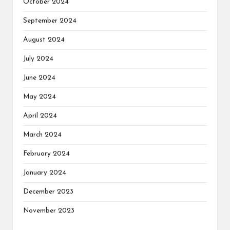
October 2024
September 2024
August 2024
July 2024
June 2024
May 2024
April 2024
March 2024
February 2024
January 2024
December 2023
November 2023