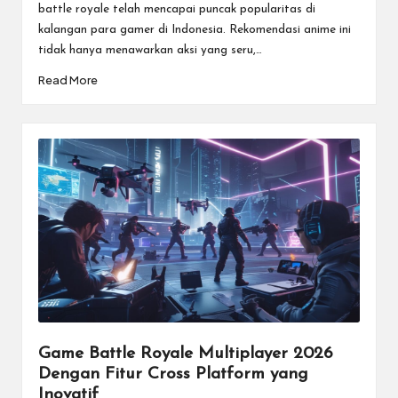
e
battle royale telah mencapai puncak popularitas di
n
kalangan para gamer di Indonesia. Rekomendasi anime ini
tidak hanya menawarkan aksi yang seru,…
In
Read More
te
r
n
a
si
o
n
a
l.
Game Battle Royale Multiplayer 2026
Dengan Fitur Cross Platform yang
Inovatif