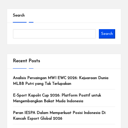
d
Search
e
n
Search
g
a
n
Recent Posts
T
u
Analisis Persaingan MWI EWC 2026: Kejuaraan Dunia
MLBB Putri yang Tak Terlupakan
r
E-Sport Kapolri Cup 2026: Platform Positif untuk
n
Mengembangkan Bakat Muda Indonesia
a
Peran IESPA Dalam Memperkuat Posisi Indonesia Di
m
Kancah Esport Global 2026