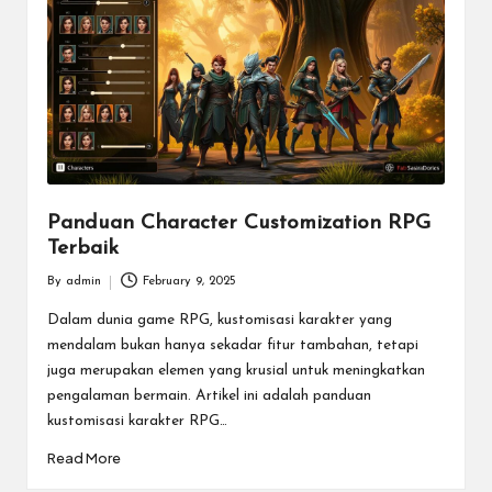
m
e
E
s
p
o
Panduan Character Customization RPG
Terbaik
rt
By
admin
February 9, 2025
T
Posted
by
Dalam dunia game RPG, kustomisasi karakter yang
e
mendalam bukan hanya sekadar fitur tambahan, tetapi
r
juga merupakan elemen yang krusial untuk meningkatkan
pengalaman bermain. Artikel ini adalah panduan
b
kustomisasi karakter RPG…
ai
Read More
k