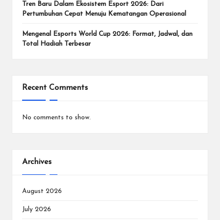
e
Tren Baru Dalam Ekosistem Esport 2026: Dari
n
Pertumbuhan Cepat Menuju Kematangan Operasional
In
Mengenal Esports World Cup 2026: Format, Jadwal, dan
Total Hadiah Terbesar
te
r
n
Recent Comments
a
si
No comments to show.
o
n
Archives
a
l.
August 2026
July 2026