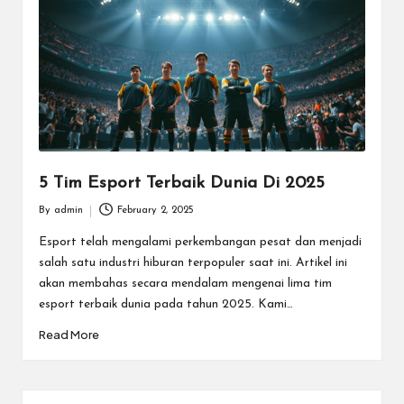
m
e
E
s
p
o
5 Tim Esport Terbaik Dunia Di 2025
rt
By
admin
February 2, 2025
Posted
T
by
Esport telah mengalami perkembangan pesat dan menjadi
salah satu industri hiburan terpopuler saat ini. Artikel ini
e
akan membahas secara mendalam mengenai lima tim
r
esport terbaik dunia pada tahun 2025. Kami…
b
Read More
ai
k