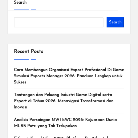
Search
d
e
Search
n
g
a
Recent Posts
n
Cara Membangun Organisasi Esport Profesional Di Game
T
Simulasi Esports Manager 2026: Panduan Lengkap untuk
u
Sukses
r
Tantangan dan Peluang Industri Game Digital serta
Esport di Tahun 2026: Menavigasi Transformasi dan
n
Inovasi
a
Analisis Persaingan MWI EWC 2026: Kejuaraan Dunia
m
MLBB Putri yang Tak Terlupakan