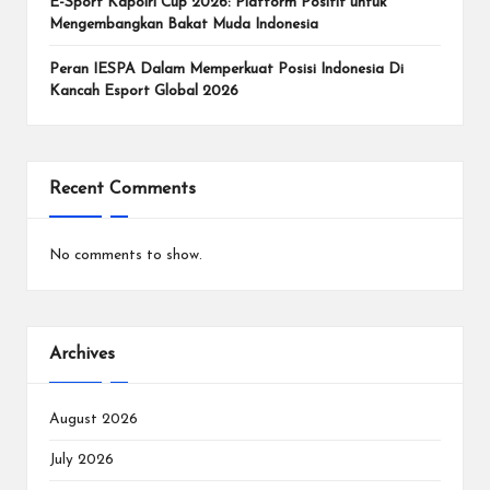
e
E-Sport Kapolri Cup 2026: Platform Positif untuk
Mengembangkan Bakat Muda Indonesia
n
In
Peran IESPA Dalam Memperkuat Posisi Indonesia Di
Kancah Esport Global 2026
te
r
n
Recent Comments
a
No comments to show.
si
o
n
Archives
a
l.
August 2026
July 2026