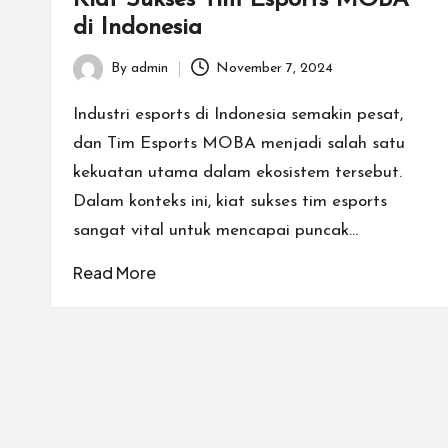
di Indonesia
rt
T
By
admin
November 7, 2024
Posted
by
e
Industri esports di Indonesia semakin pesat,
dan Tim Esports MOBA menjadi salah satu
r
kekuatan utama dalam ekosistem tersebut.
b
Dalam konteks ini, kiat sukses tim esports
sangat vital untuk mencapai puncak…
a
Read More
ik
d
e
n