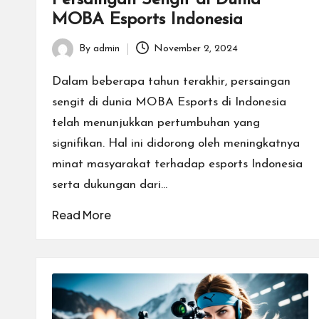
MOBA Esports Indonesia
rt
T
By
admin
November 2, 2024
Posted
by
e
Dalam beberapa tahun terakhir, persaingan
sengit di dunia MOBA Esports di Indonesia
r
telah menunjukkan pertumbuhan yang
b
signifikan. Hal ini didorong oleh meningkatnya
minat masyarakat terhadap esports Indonesia
a
serta dukungan dari…
ik
Read More
d
e
n