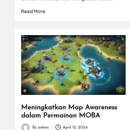
n
Read More
I
n
t
e
r
n
a
si
Meningkatkan Map Awareness
dalam Permainan MOBA
o
By
admin
April 12, 2024