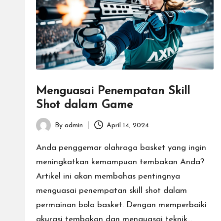
g
a
n
T
Menguasai Penempatan Skill
u
Shot dalam Game
r
By
admin
April 14, 2024
Posted
n
by
Anda penggemar olahraga basket yang ingin
a
meningkatkan kemampuan tembakan Anda?
Artikel ini akan membahas pentingnya
m
menguasai penempatan skill shot dalam
e
permainan bola basket. Dengan memperbaiki
akurasi tembakan dan menguasai teknik…