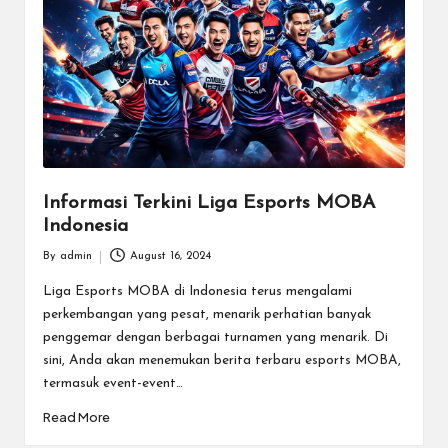
m
e
E
s
p
o
Informasi Terkini Liga Esports MOBA
Indonesia
rt
By
admin
August 16, 2024
T
Posted
by
Liga Esports MOBA di Indonesia terus mengalami
e
perkembangan yang pesat, menarik perhatian banyak
r
penggemar dengan berbagai turnamen yang menarik. Di
sini, Anda akan menemukan berita terbaru esports MOBA,
b
termasuk event-event…
ai
Read More
k