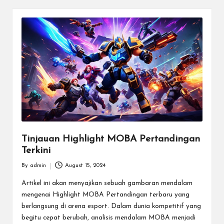
d
e
n
g
a
n
T
u
Tinjauan Highlight MOBA Pertandingan
Terkini
r
By
admin
August 15, 2024
n
Posted
by
Artikel ini akan menyajikan sebuah gambaran mendalam
a
mengenai Highlight MOBA Pertandingan terbaru yang
m
berlangsung di arena esport. Dalam dunia kompetitif yang
begitu cepat berubah, analisis mendalam MOBA menjadi