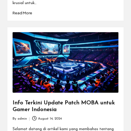
e
krusial untuk…
n
Read More
In
te
r
n
a
si
o
n
a
Info Terkini Update Patch MOBA untuk
Gamer Indonesia
l.
By
admin
August 14, 2024
Posted
by
Selamat datang di artikel kami yang membahas tentang