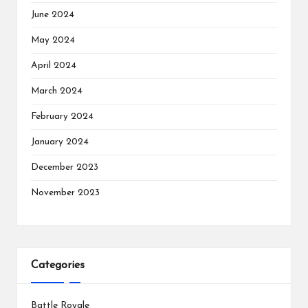
June 2024
May 2024
April 2024
March 2024
February 2024
January 2024
December 2023
November 2023
Categories
Battle Royale