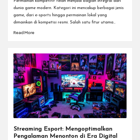
Permainan kompetitif telah menjadi bagian integral dari
dunia game modern. Kategori ini mencakup berbagai jenis
game, dari e-sports hingga permainan lokal yang
dimainkan di kompetisi resmi. Salah satu fitur utama…
Read More
Streaming Esport: Mengoptimalkan
Pengalaman Menonton di Era Digital