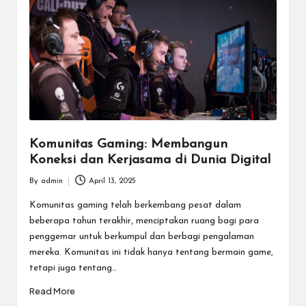
Komunitas Gaming: Membangun
Koneksi dan Kerjasama di Dunia Digital
By
admin
April 13, 2025
Posted
by
Komunitas gaming telah berkembang pesat dalam
beberapa tahun terakhir, menciptakan ruang bagi para
penggemar untuk berkumpul dan berbagi pengalaman
mereka. Komunitas ini tidak hanya tentang bermain game,
tetapi juga tentang…
Read More