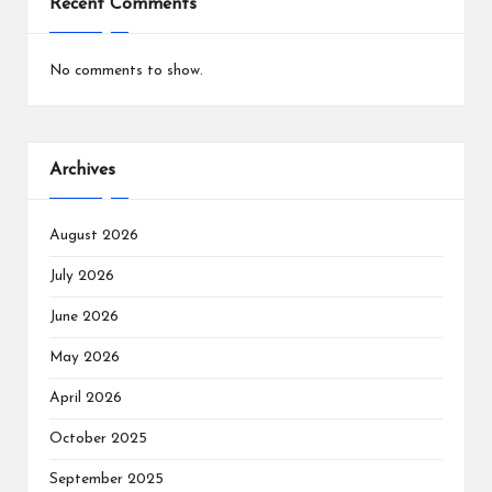
Recent Comments
No comments to show.
Archives
August 2026
July 2026
June 2026
May 2026
April 2026
October 2025
September 2025