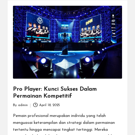
d
e
n
g
a
n
T
u
Pro Player: Kunci Sukses Dalam
r
Permainan Kompetitif
n
By
admin
April 18, 2025
Posted
a
by
Pemain profesional merupakan individu yang telah
m
menguasai keterampilan dan strategi dalam permainan
tertentu hingga mencapai tingkat tertinggi. Mereka