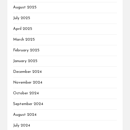
August 2025
July 2025
April 2025
March 2025
February 2025
January 2025
December 2024
November 2024
October 2024
September 2024
August 2024
July 2024