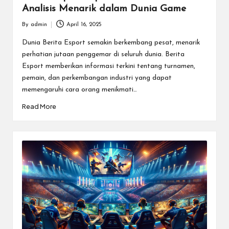
Analisis Menarik dalam Dunia Game
By
admin
April 16, 2025
Posted
by
Dunia Berita Esport semakin berkembang pesat, menarik
perhatian jutaan penggemar di seluruh dunia. Berita
Esport memberikan informasi terkini tentang turnamen,
pemain, dan perkembangan industri yang dapat
memengaruhi cara orang menikmati…
Read More