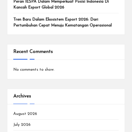
e
Peran IESPA Dalam Memperkuat Posisi Indonesia Di
Kancah Esport Global 2026
n
In
Tren Baru Dalam Ekosistem Esport 2026: Dari
Pertumbuhan Cepat Menuju Kematangan Operasional
te
r
n
Recent Comments
a
No comments to show.
si
o
n
Archives
a
l.
August 2026
July 2026