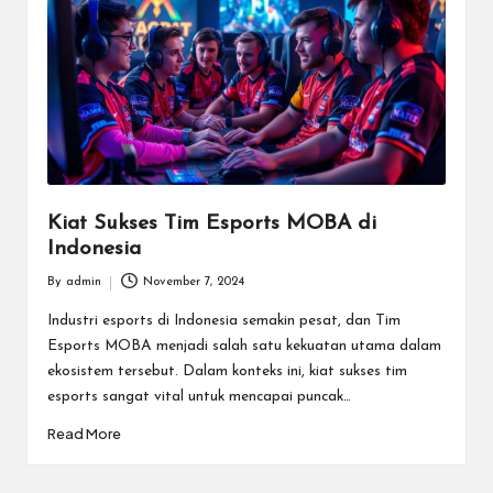
m
e
E
s
p
o
Kiat Sukses Tim Esports MOBA di
Indonesia
rt
By
admin
November 7, 2024
T
Posted
by
Industri esports di Indonesia semakin pesat, dan Tim
e
Esports MOBA menjadi salah satu kekuatan utama dalam
r
ekosistem tersebut. Dalam konteks ini, kiat sukses tim
esports sangat vital untuk mencapai puncak…
b
Read More
ai
k