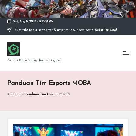
Skip
to
Sat, Aug 8, 2026
-
1:01:00 PM
content
Subscribe to our newsletter & never miss our best posts.
Subscribe Now!
S
e
Arena Baru Sang Juara Digital.
p
u
Panduan Tim Esports MOBA
t
Beranda
»
Panduan Tim Esports MOBA
a
r
G
a