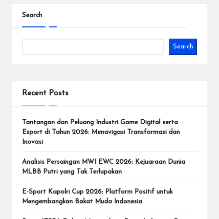
d
Search
e
n
Search
g
a
Recent Posts
n
T
Tantangan dan Peluang Industri Game Digital serta
u
Esport di Tahun 2026: Menavigasi Transformasi dan
Inovasi
r
Analisis Persaingan MWI EWC 2026: Kejuaraan Dunia
n
MLBB Putri yang Tak Terlupakan
a
E-Sport Kapolri Cup 2026: Platform Positif untuk
m
Mengembangkan Bakat Muda Indonesia