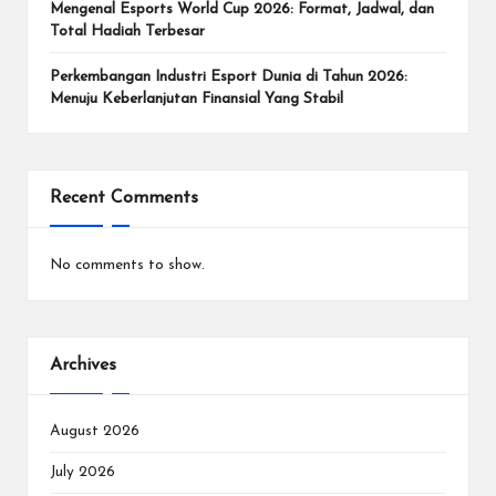
e
Mengenal Esports World Cup 2026: Format, Jadwal, dan
n
Total Hadiah Terbesar
In
Perkembangan Industri Esport Dunia di Tahun 2026:
Menuju Keberlanjutan Finansial Yang Stabil
te
r
n
Recent Comments
a
si
No comments to show.
o
n
Archives
a
l.
August 2026
July 2026