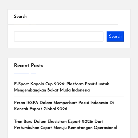
d
Search
e
n
Search
g
a
n
Recent Posts
T
u
E-Sport Kapolri Cup 2026: Platform Positif untuk
Mengembangkan Bakat Muda Indonesia
r
Peran IESPA Dalam Memperkuat Posisi Indonesia Di
n
Kancah Esport Global 2026
a
Tren Baru Dalam Ekosistem Esport 2026: Dari
m
Pertumbuhan Cepat Menuju Kematangan Operasional