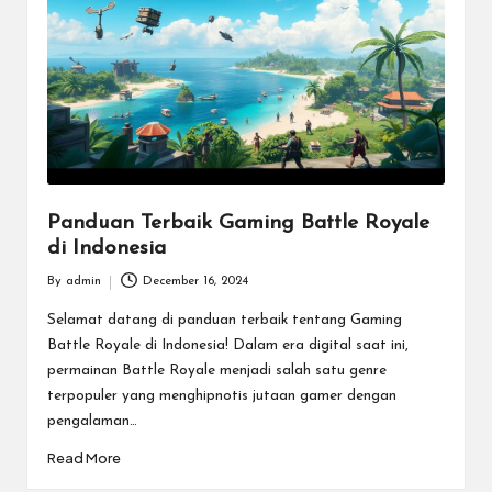
m
e
E
s
p
o
Panduan Terbaik Gaming Battle Royale
di Indonesia
rt
By
admin
December 16, 2024
T
Posted
by
Selamat datang di panduan terbaik tentang Gaming
e
Battle Royale di Indonesia! Dalam era digital saat ini,
r
permainan Battle Royale menjadi salah satu genre
terpopuler yang menghipnotis jutaan gamer dengan
b
pengalaman…
ai
Read More
k