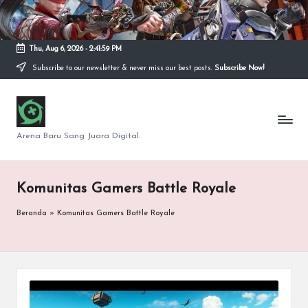
Skip
to
Thu, Aug 6, 2026
-
2:41:59 PM
content
Subscribe to our newsletter & never miss our best posts.
Subscribe Now!
S
e
Arena Baru Sang Juara Digital.
p
u
Komunitas Gamers Battle Royale
t
Beranda
»
Komunitas Gamers Battle Royale
a
r
G
a