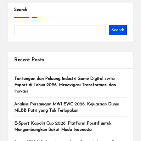
d
Search
e
n
Search
g
a
Recent Posts
n
T
Tantangan dan Peluang Industri Game Digital serta
u
Esport di Tahun 2026: Menavigasi Transformasi dan
Inovasi
r
Analisis Persaingan MWI EWC 2026: Kejuaraan Dunia
n
MLBB Putri yang Tak Terlupakan
a
E-Sport Kapolri Cup 2026: Platform Positif untuk
m
Mengembangkan Bakat Muda Indonesia