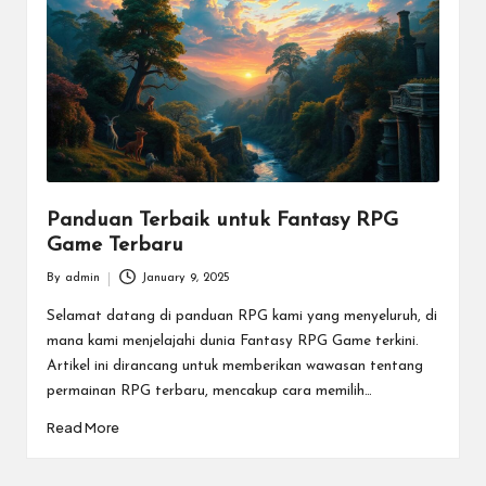
m
e
E
s
p
o
Panduan Terbaik untuk Fantasy RPG
Game Terbaru
rt
By
admin
January 9, 2025
T
Posted
by
Selamat datang di panduan RPG kami yang menyeluruh, di
e
mana kami menjelajahi dunia Fantasy RPG Game terkini.
r
Artikel ini dirancang untuk memberikan wawasan tentang
permainan RPG terbaru, mencakup cara memilih…
b
Read More
ai
k