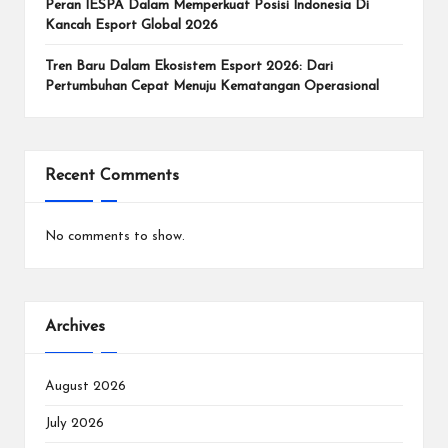
e
Peran IESPA Dalam Memperkuat Posisi Indonesia Di
Kancah Esport Global 2026
n
In
Tren Baru Dalam Ekosistem Esport 2026: Dari
Pertumbuhan Cepat Menuju Kematangan Operasional
te
r
n
Recent Comments
a
No comments to show.
si
o
n
Archives
a
l.
August 2026
July 2026