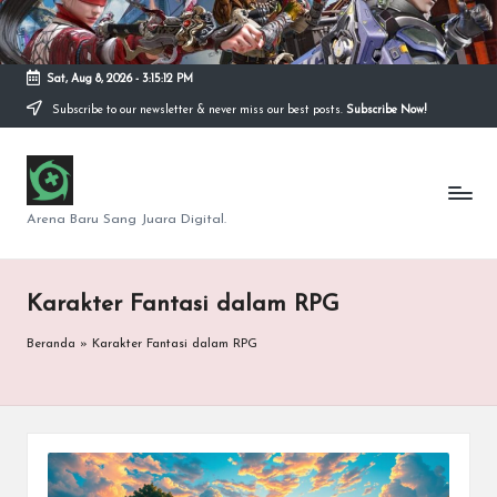
Skip
to
Sat, Aug 8, 2026
-
3:15:12 PM
content
Subscribe to our newsletter & never miss our best posts.
Subscribe Now!
S
e
Arena Baru Sang Juara Digital.
p
u
Karakter Fantasi dalam RPG
t
Beranda
»
Karakter Fantasi dalam RPG
a
r
G
a