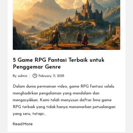
m
e
E
s
p
o
5 Game RPG Fantasi Terbaik untuk
Penggemar Genre
rt
By
admin
February 11, 2025
T
Posted
by
Dalam dunia permainan video, game RPG fantasi selalu
e
menghadirkan pengalaman yang mendalam dan
r
mengasyikkan. Kami telah menyusun daftar lima game
RPG terbaik yang tidak hanya menawarkan petualangan
b
yang seru, tetapi…
ai
Read More
k