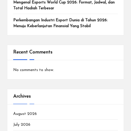
e
Mengenal Esports World Cup 2026: Format, Jadwal, dan
n
Total Hadiah Terbesar
In
Perkembangan Industri Esport Dunia di Tahun 2026:
Menuju Keberlanjutan Finansial Yang Stabil
te
r
n
Recent Comments
a
si
No comments to show.
o
n
Archives
a
l.
August 2026
July 2026