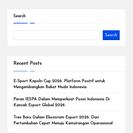
d
Search
e
n
Search
g
a
n
Recent Posts
T
u
E-Sport Kapolri Cup 2026: Platform Positif untuk
Mengembangkan Bakat Muda Indonesia
r
Peran IESPA Dalam Memperkuat Posisi Indonesia Di
n
Kancah Esport Global 2026
a
Tren Baru Dalam Ekosistem Esport 2026: Dari
m
Pertumbuhan Cepat Menuju Kematangan Operasional