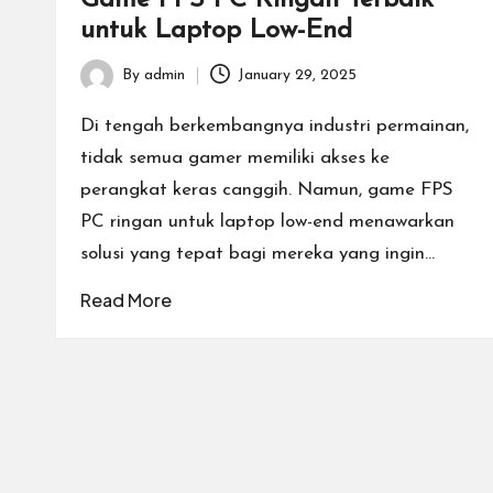
untuk Laptop Low-End
rt
T
By
admin
January 29, 2025
Posted
by
e
Di tengah berkembangnya industri permainan,
tidak semua gamer memiliki akses ke
r
perangkat keras canggih. Namun, game FPS
b
PC ringan untuk laptop low-end menawarkan
solusi yang tepat bagi mereka yang ingin…
a
Read More
ik
d
e
n