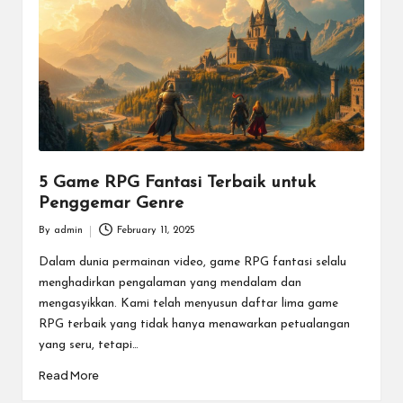
m
e
E
s
p
o
5 Game RPG Fantasi Terbaik untuk
Penggemar Genre
rt
By
admin
February 11, 2025
T
Posted
by
Dalam dunia permainan video, game RPG fantasi selalu
e
menghadirkan pengalaman yang mendalam dan
r
mengasyikkan. Kami telah menyusun daftar lima game
RPG terbaik yang tidak hanya menawarkan petualangan
b
yang seru, tetapi…
ai
Read More
k