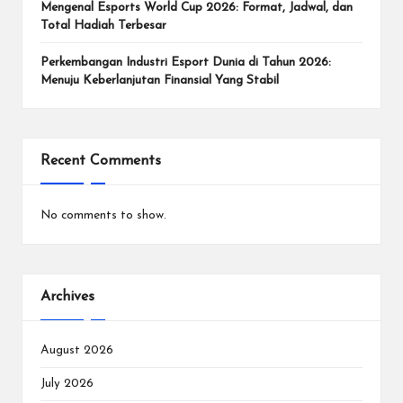
e
Mengenal Esports World Cup 2026: Format, Jadwal, dan
n
Total Hadiah Terbesar
In
Perkembangan Industri Esport Dunia di Tahun 2026:
Menuju Keberlanjutan Finansial Yang Stabil
te
r
n
Recent Comments
a
si
No comments to show.
o
n
Archives
a
l.
August 2026
July 2026