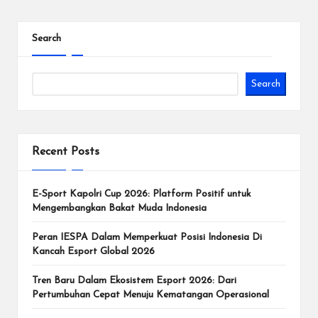
d
Search
e
n
Search
g
a
n
Recent Posts
T
u
E-Sport Kapolri Cup 2026: Platform Positif untuk
Mengembangkan Bakat Muda Indonesia
r
Peran IESPA Dalam Memperkuat Posisi Indonesia Di
n
Kancah Esport Global 2026
a
Tren Baru Dalam Ekosistem Esport 2026: Dari
m
Pertumbuhan Cepat Menuju Kematangan Operasional