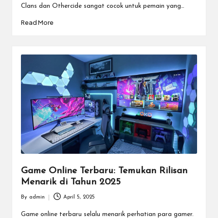
Clans dan Othercide sangat cocok untuk pemain yang…
Read More
Game Online Terbaru: Temukan Rilisan
Menarik di Tahun 2025
By
admin
April 5, 2025
Posted
by
Game online terbaru selalu menarik perhatian para gamer.