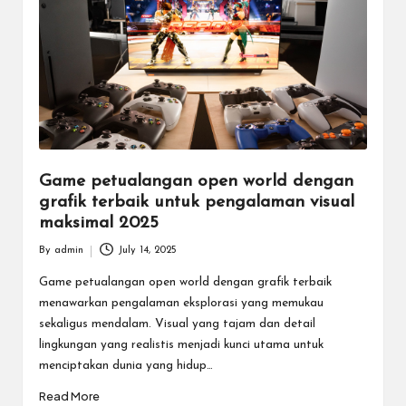
m
e
E
s
p
o
Game petualangan open world dengan
grafik terbaik untuk pengalaman visual
rt
maksimal 2025
T
By
admin
July 14, 2025
Posted
e
by
Game petualangan open world dengan grafik terbaik
r
menawarkan pengalaman eksplorasi yang memukau
sekaligus mendalam. Visual yang tajam dan detail
b
lingkungan yang realistis menjadi kunci utama untuk
ai
menciptakan dunia yang hidup…
k
Read More