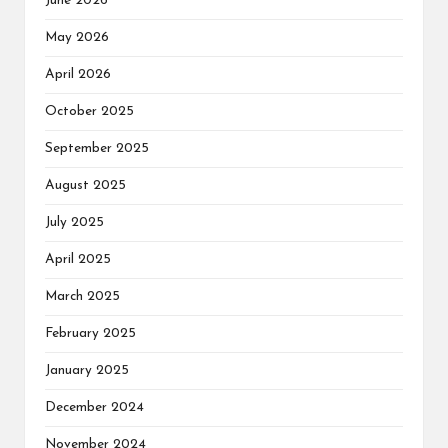
June 2026
May 2026
April 2026
October 2025
September 2025
August 2025
July 2025
April 2025
March 2025
February 2025
January 2025
December 2024
November 2024