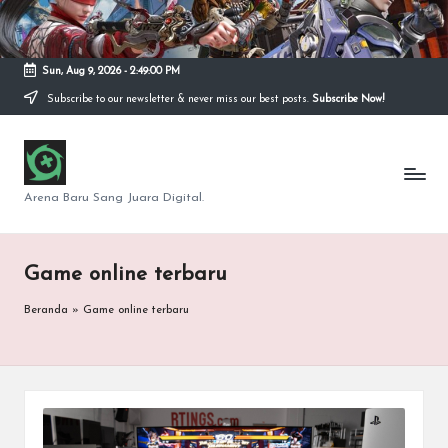
Skip
to
Sun, Aug 9, 2026
-
2:49:01 PM
content
Subscribe to our newsletter & never miss our best posts.
Subscribe Now!
S
e
Arena Baru Sang Juara Digital.
p
u
Game online terbaru
t
Beranda
»
Game online terbaru
a
r
G
a