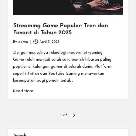
Streaming Game Populer: Tren dan
Favorit di Tahun 2025
By
admin
April 3, 2025
Posted
by
Dengan munculnya teknologi modern, Streaming
Game telah menjadi salah satu bentuk hiburan paling
populer di kalangan gamer di seluruh dunia. Platform
seperti Twitch dan YouTube Gaming menawarkan
kesempatan bagi pemain untuk…
Read More
Posts
1
2
3
NEXT
PAGE
pagination
Search