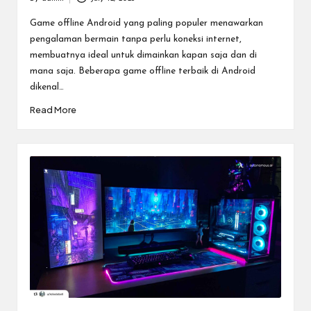
Posted
by
Game offline Android yang paling populer menawarkan
pengalaman bermain tanpa perlu koneksi internet,
membuatnya ideal untuk dimainkan kapan saja dan di
mana saja. Beberapa game offline terbaik di Android
dikenal…
Read More