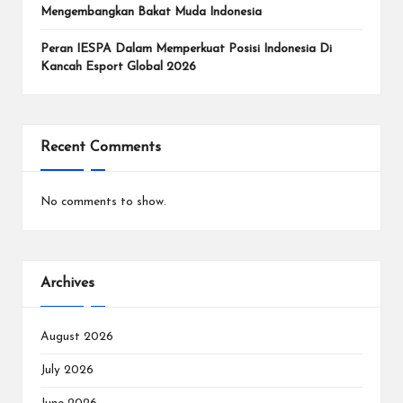
Mengembangkan Bakat Muda Indonesia
Peran IESPA Dalam Memperkuat Posisi Indonesia Di
Kancah Esport Global 2026
Recent Comments
No comments to show.
Archives
August 2026
July 2026