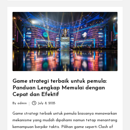
Game strategi terbaik untuk pemula:
Panduan Lengkap Memulai dengan
Cepat dan Efektif
By
admin
July 8, 2025
Posted
by
Game strategi terbaik untuk pemula biasanya menawarkan
mekanisme yang mudah dipahami namun tetap menantang
kemampuan berpikir taktis. Pilihan game seperti Clash of