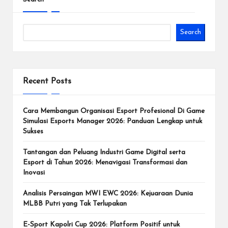
Search
Recent Posts
Cara Membangun Organisasi Esport Profesional Di Game
Simulasi Esports Manager 2026: Panduan Lengkap untuk
Sukses
Tantangan dan Peluang Industri Game Digital serta
Esport di Tahun 2026: Menavigasi Transformasi dan
Inovasi
Analisis Persaingan MWI EWC 2026: Kejuaraan Dunia
MLBB Putri yang Tak Terlupakan
E-Sport Kapolri Cup 2026: Platform Positif untuk