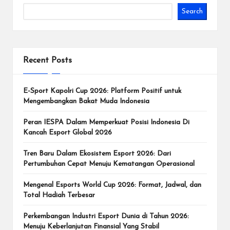
Search
Recent Posts
E-Sport Kapolri Cup 2026: Platform Positif untuk
Mengembangkan Bakat Muda Indonesia
Peran IESPA Dalam Memperkuat Posisi Indonesia Di
Kancah Esport Global 2026
Tren Baru Dalam Ekosistem Esport 2026: Dari
Pertumbuhan Cepat Menuju Kematangan Operasional
Mengenal Esports World Cup 2026: Format, Jadwal, dan
Total Hadiah Terbesar
Perkembangan Industri Esport Dunia di Tahun 2026:
Menuju Keberlanjutan Finansial Yang Stabil