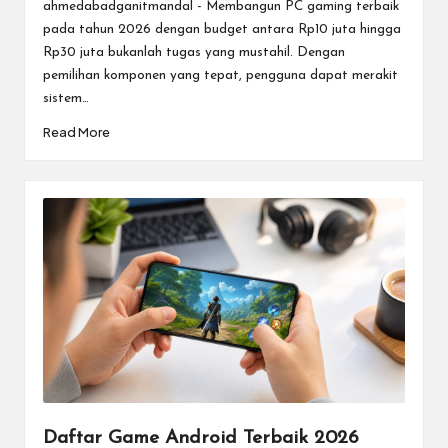
by
ahmedabadganitmandal - Membangun PC gaming terbaik
pada tahun 2026 dengan budget antara Rp10 juta hingga
Rp30 juta bukanlah tugas yang mustahil. Dengan
pemilihan komponen yang tepat, pengguna dapat merakit
sistem…
Read More
Daftar Game Android Terbaik 2026