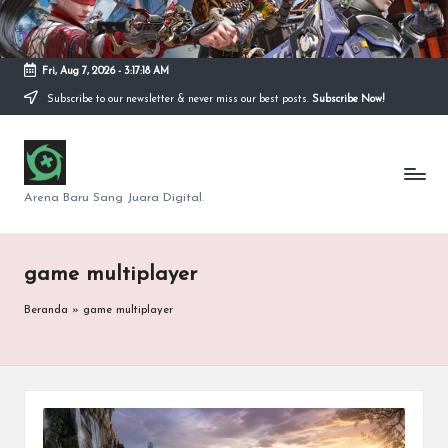
Skip
to
Fri, Aug 7, 2026
-
3:17:19 AM
content
Subscribe to our newsletter & never miss our best posts.
Subscribe Now!
S
e
Arena Baru Sang Juara Digital.
p
u
game multiplayer
t
Beranda
»
game multiplayer
a
r
G
a