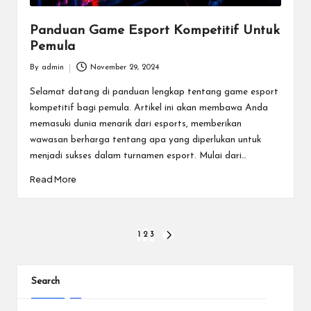
Panduan Game Esport Kompetitif Untuk
Pemula
By
admin
November 29, 2024
Posted
by
Selamat datang di panduan lengkap tentang game esport
kompetitif bagi pemula. Artikel ini akan membawa Anda
memasuki dunia menarik dari esports, memberikan
wawasan berharga tentang apa yang diperlukan untuk
menjadi sukses dalam turnamen esport. Mulai dari…
Read More
Posts
1
2
3
NEXT
PAGE
pagination
Search