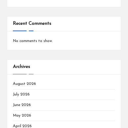
Recent Comments
No comments to show.
Archives
August 2026
July 2026
June 2026
May 2026
April 2026