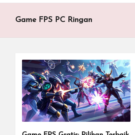
t
a
Game FPS PC Ringan
r
G
a
m
e
E
s
p
o
Game FPS Gratis: Pilihan Terbaik