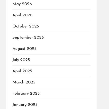
May 2026
April 2026
October 2025
September 2025
August 2025
July 2025
April 2025
March 2025
February 2025
January 2025