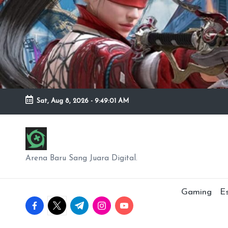
Skip
to
content
Sat, Aug 8, 2026
-
9:49:03 AM
S
e
Arena Baru Sang Juara Digital.
p
Gaming
E
u
facebook.com
twitter.com
t.me
instagram.com
youtube.com