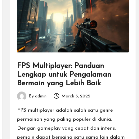
FPS Multiplayer: Panduan
Lengkap untuk Pengalaman
Bermain yang Lebih Baik
By
admin
March 5, 2025
Posted
by
FPS multiplayer adalah salah satu genre
permainan yang paling populer di dunia.
Dengan gameplay yang cepat dan intens,
pemain dapat bersaing satu sama lain dalam