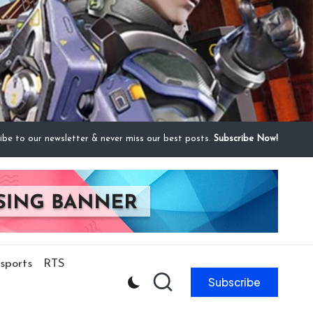
ibe to our newsletter & never miss our best posts.
Subscribe Now!
sports
RTS
Subscribe