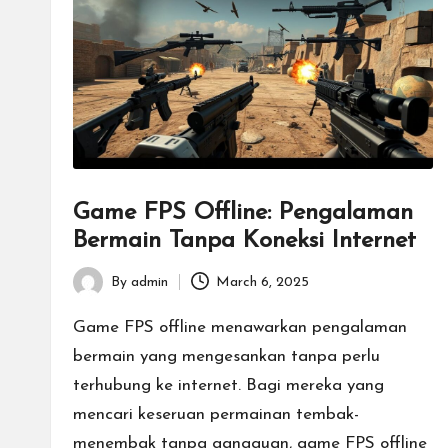
g
a
n
T
u
Game FPS Offline: Pengalaman
r
Bermain Tanpa Koneksi Internet
n
By
admin
March 6, 2025
Posted
by
a
Game FPS offline menawarkan pengalaman
bermain yang mengesankan tanpa perlu
m
terhubung ke internet. Bagi mereka yang
e
mencari keseruan permainan tembak-
menembak tanpa gangguan, game FPS offline