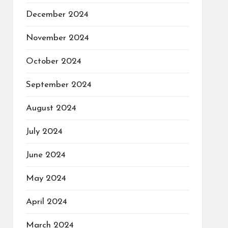
December 2024
November 2024
October 2024
September 2024
August 2024
July 2024
June 2024
May 2024
April 2024
March 2024