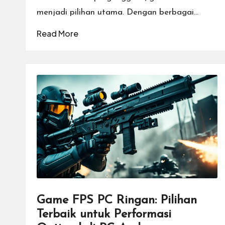
n
menjadi pilihan utama. Dengan berbagai…
I
Read More
n
t
e
r
n
a
si
Game FPS PC Ringan: Pilihan
o
Terbaik untuk Performasi