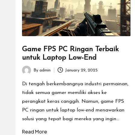
Game FPS PC Ringan Terbaik
untuk Laptop Low-End
By
admin
January 29, 2025
Posted
by
Di tengah berkembangnya industri permainan,
tidak semua gamer memiliki akses ke
perangkat keras canggih. Namun, game FPS
PC ringan untuk laptop low-end menawarkan
solusi yang tepat bagi mereka yang ingin…
Read More