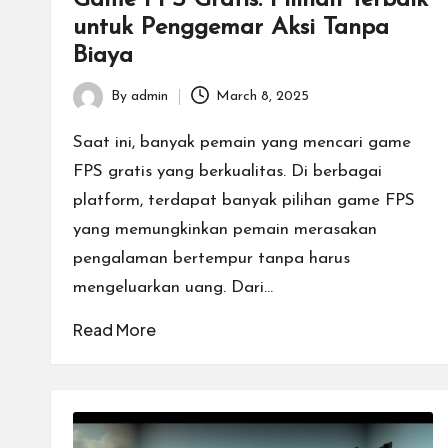
untuk Penggemar Aksi Tanpa
rt
Biaya
T
By
admin
March 8, 2025
Posted
e
by
Saat ini, banyak pemain yang mencari game
r
FPS gratis yang berkualitas. Di berbagai
platform, terdapat banyak pilihan game FPS
b
yang memungkinkan pemain merasakan
a
pengalaman bertempur tanpa harus
mengeluarkan uang. Dari…
ik
Read More
d
e
n