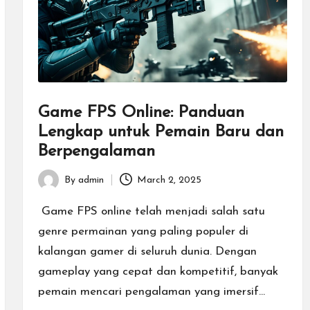
Game FPS Online: Panduan
Lengkap untuk Pemain Baru dan
Berpengalaman
By
admin
March 2, 2025
Posted
by
Game FPS online telah menjadi salah satu
genre permainan yang paling populer di
kalangan gamer di seluruh dunia. Dengan
gameplay yang cepat dan kompetitif, banyak
pemain mencari pengalaman yang imersif…