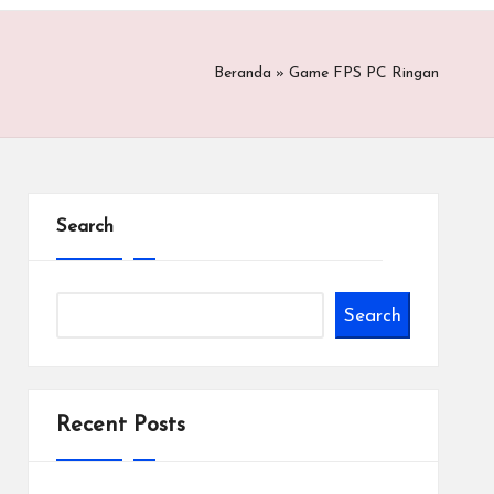
Beranda
»
Game FPS PC Ringan
Search
Search
Recent Posts