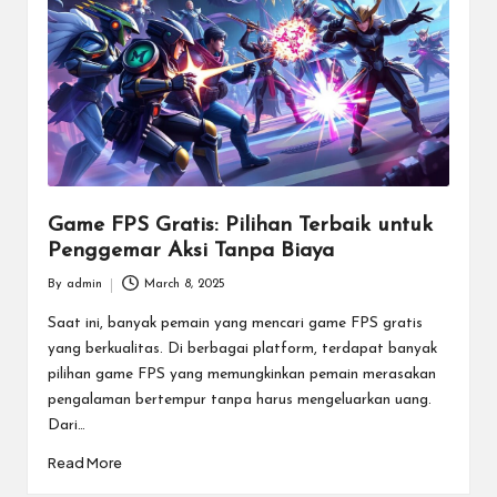
m
e
E
s
p
o
Game FPS Gratis: Pilihan Terbaik untuk
Penggemar Aksi Tanpa Biaya
rt
By
admin
March 8, 2025
T
Posted
by
Saat ini, banyak pemain yang mencari game FPS gratis
e
yang berkualitas. Di berbagai platform, terdapat banyak
r
pilihan game FPS yang memungkinkan pemain merasakan
pengalaman bertempur tanpa harus mengeluarkan uang.
b
Dari…
ai
Read More
k