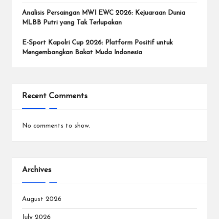
Analisis Persaingan MWI EWC 2026: Kejuaraan Dunia
MLBB Putri yang Tak Terlupakan
E-Sport Kapolri Cup 2026: Platform Positif untuk
Mengembangkan Bakat Muda Indonesia
Recent Comments
No comments to show.
Archives
August 2026
July 2026