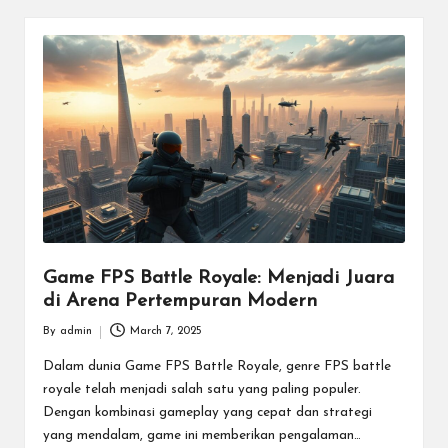
d
e
n
g
a
n
T
u
Game FPS Battle Royale: Menjadi Juara
di Arena Pertempuran Modern
r
By
admin
March 7, 2025
n
Posted
by
Dalam dunia Game FPS Battle Royale, genre FPS battle
a
royale telah menjadi salah satu yang paling populer.
m
Dengan kombinasi gameplay yang cepat dan strategi
yang mendalam, game ini memberikan pengalaman…