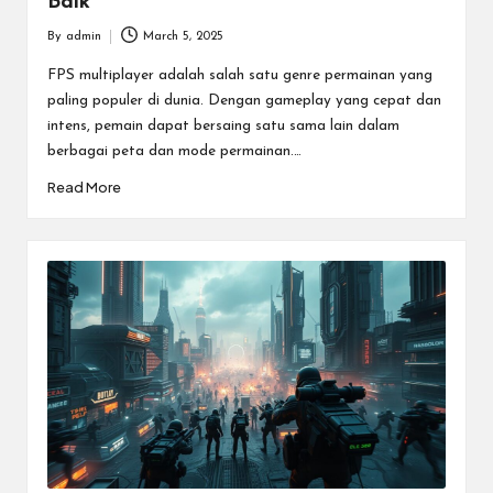
Baik
By
admin
March 5, 2025
Posted
by
FPS multiplayer adalah salah satu genre permainan yang
paling populer di dunia. Dengan gameplay yang cepat dan
intens, pemain dapat bersaing satu sama lain dalam
berbagai peta dan mode permainan.…
Read More