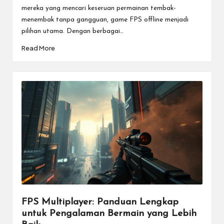
mereka yang mencari keseruan permainan tembak-
menembak tanpa gangguan, game FPS offline menjadi
pilihan utama. Dengan berbagai…
Read More
FPS Multiplayer: Panduan Lengkap
untuk Pengalaman Bermain yang Lebih