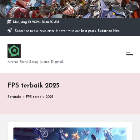
Skip
to
Mon, Aug 10, 2026
-
10:48:51 AM
content
Subscribe to our newsletter & never miss our best posts.
Subscribe Now!
S
e
Arena Baru Sang Juara Digital.
p
u
FPS terbaik 2025
t
Beranda
»
FPS terbaik 2025
a
r
G
a