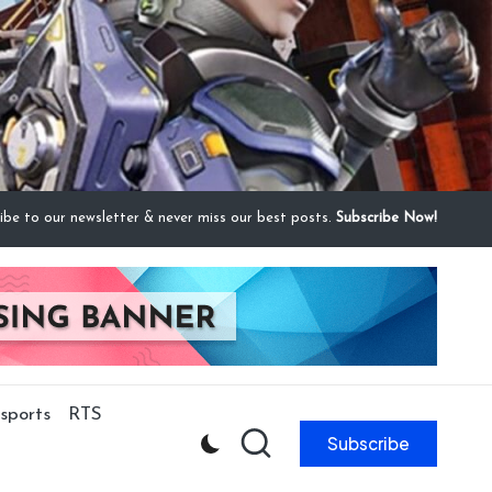
ibe to our newsletter & never miss our best posts.
Subscribe Now!
sports
RTS
Subscribe