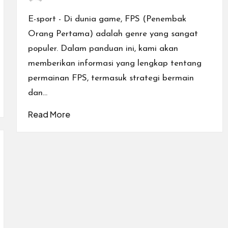
Posted
by
E-sport - Di dunia game, FPS (Penembak
Orang Pertama) adalah genre yang sangat
populer. Dalam panduan ini, kami akan
memberikan informasi yang lengkap tentang
permainan FPS, termasuk strategi bermain
dan…
Read More