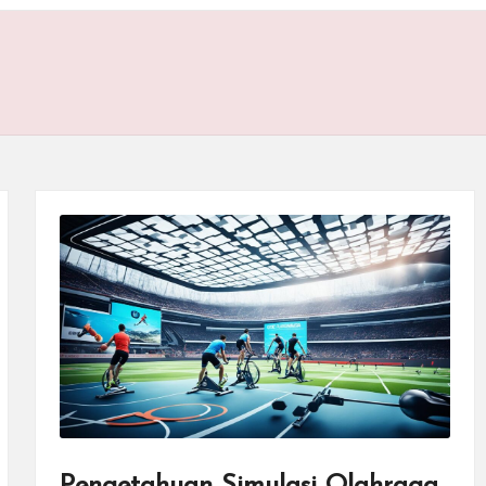
Pengetahuan Simulasi Olahraga