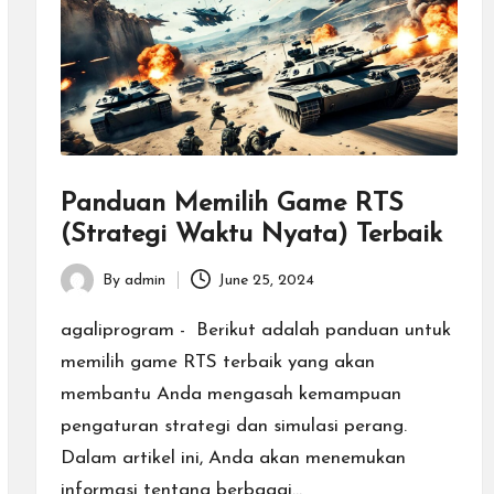
Panduan Memilih Game RTS
(Strategi Waktu Nyata) Terbaik
By
admin
June 25, 2024
Posted
by
agaliprogram - Berikut adalah panduan untuk
memilih game RTS terbaik yang akan
membantu Anda mengasah kemampuan
pengaturan strategi dan simulasi perang.
Dalam artikel ini, Anda akan menemukan
informasi tentang berbagai…