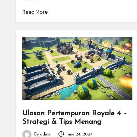
n
Read More
I
n
t
e
r
n
a
si
Ulasan Pertempuran Royale 4 –
Strategi & Tips Menang
o
By
admin
June 24, 2024