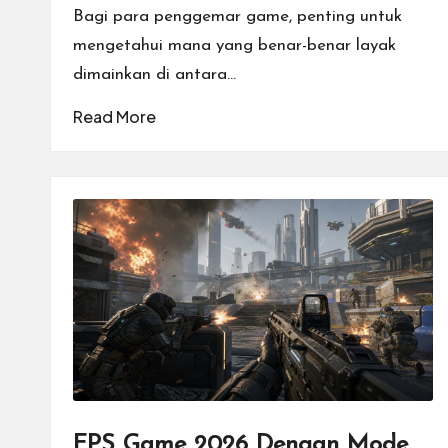
n
Bagi para penggemar game, penting untuk
mengetahui mana yang benar-benar layak
I
dimainkan di antara…
n
Read More
t
e
r
n
a
si
o
FPS Game 2026 Dengan Mode