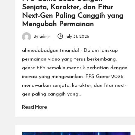
Senjata, Karakter, dan Fitur
rt
Next-Gen Paling Canggih yang
T
Mengubah Permainan
e
By
admin
July 31, 2026
Posted
r
by
ahmedabadganitmandal - Dalam lanskap
permainan video yang terus berkembang,
b
genre FPS semakin menarik perhatian dengan
a
inovasi yang mengesankan. FPS Game 2026
menawarkan senjata, karakter, dan fitur next-
ik
gen paling canggih yang…
d
Read More
e
n