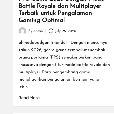
n
Battle Royale dan Multiplayer
a
Terbaik untuk Pengalaman
Gaming Optimal
l.
By
admin
July 26, 2026
Posted
by
ahmedabadganitmandal - Dengan munculnya
tahun 2026, genre game tembak-menembak
orang pertama (FPS) semakin berkembang,
khususnya dengan fitur mode battle royale dan
multiplayer. Para pengembang game
menghadirkan pengalaman bermain yang
lebih…
Read More