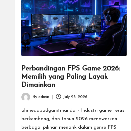
g
a
n
T
u
Perbandingan FPS Game 2026:
r
Memilih yang Paling Layak
n
Dimainkan
a
By
admin
July 28, 2026
Posted
m
by
ahmedabadganitmandal - Industri game terus
berkembang, dan tahun 2026 menawarkan
e
berbagai pilihan menarik dalam genre FPS.