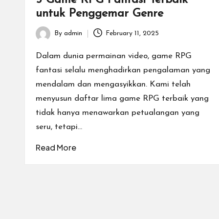
untuk Penggemar Genre
rt
T
By
admin
February 11, 2025
Posted
by
e
Dalam dunia permainan video, game RPG
fantasi selalu menghadirkan pengalaman yang
r
mendalam dan mengasyikkan. Kami telah
b
menyusun daftar lima game RPG terbaik yang
tidak hanya menawarkan petualangan yang
a
seru, tetapi…
ik
Read More
d
e
n