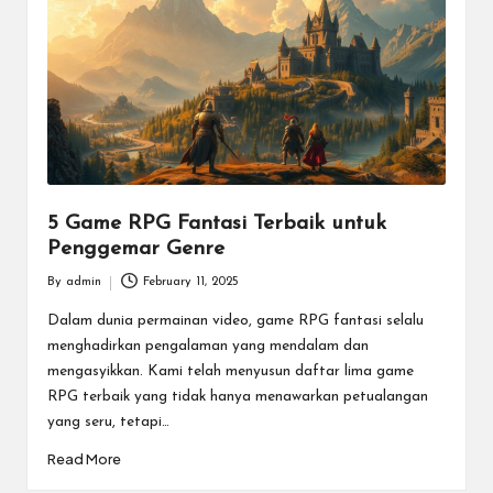
m
e
E
s
p
o
5 Game RPG Fantasi Terbaik untuk
Penggemar Genre
rt
By
admin
February 11, 2025
T
Posted
by
Dalam dunia permainan video, game RPG fantasi selalu
e
menghadirkan pengalaman yang mendalam dan
r
mengasyikkan. Kami telah menyusun daftar lima game
RPG terbaik yang tidak hanya menawarkan petualangan
b
yang seru, tetapi…
ai
Read More
k