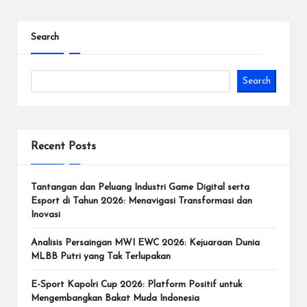
d
Search
e
n
Search
g
a
n
Recent Posts
T
u
Tantangan dan Peluang Industri Game Digital serta
Esport di Tahun 2026: Menavigasi Transformasi dan
r
Inovasi
n
Analisis Persaingan MWI EWC 2026: Kejuaraan Dunia
a
MLBB Putri yang Tak Terlupakan
m
E-Sport Kapolri Cup 2026: Platform Positif untuk
Mengembangkan Bakat Muda Indonesia