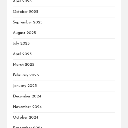
April 2026
October 2025
September 2025
August 2025
July 2025
April 2025
March 2025
February 2025
January 2025
December 2024
November 2024
October 2024