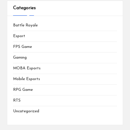
Categories
Battle Royale
Esport
FPS Game
Gaming
MOBA Esports
Mobile Esports
RPG Game
RTS
Uncategorized