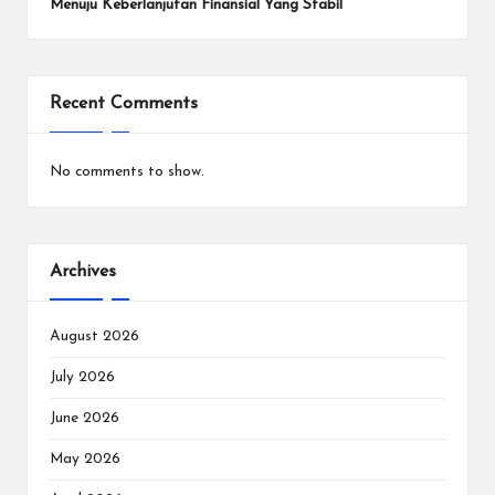
Menuju Keberlanjutan Finansial Yang Stabil
Recent Comments
No comments to show.
Archives
August 2026
July 2026
June 2026
May 2026