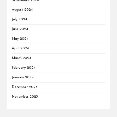
September 2024
August 2024
July 2024
June 2024
May 2024
April 2024
March 2024
February 2024
January 2024
December 2023
November 2023