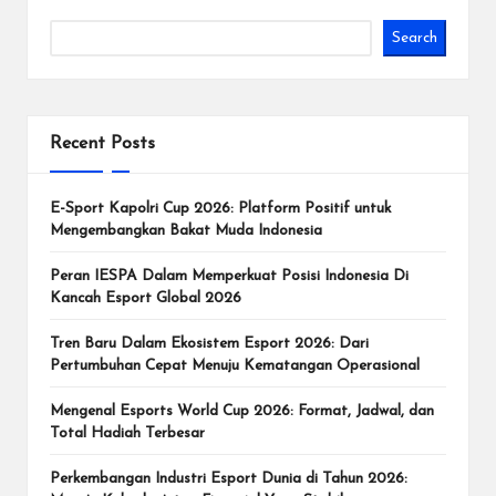
Search
Recent Posts
E-Sport Kapolri Cup 2026: Platform Positif untuk
Mengembangkan Bakat Muda Indonesia
Peran IESPA Dalam Memperkuat Posisi Indonesia Di
Kancah Esport Global 2026
Tren Baru Dalam Ekosistem Esport 2026: Dari
Pertumbuhan Cepat Menuju Kematangan Operasional
Mengenal Esports World Cup 2026: Format, Jadwal, dan
Total Hadiah Terbesar
Perkembangan Industri Esport Dunia di Tahun 2026: