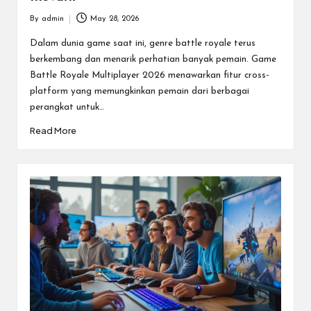
By
admin
May 28, 2026
Posted
by
Dalam dunia game saat ini, genre battle royale terus
berkembang dan menarik perhatian banyak pemain. Game
Battle Royale Multiplayer 2026 menawarkan fitur cross-
platform yang memungkinkan pemain dari berbagai
perangkat untuk…
Read More