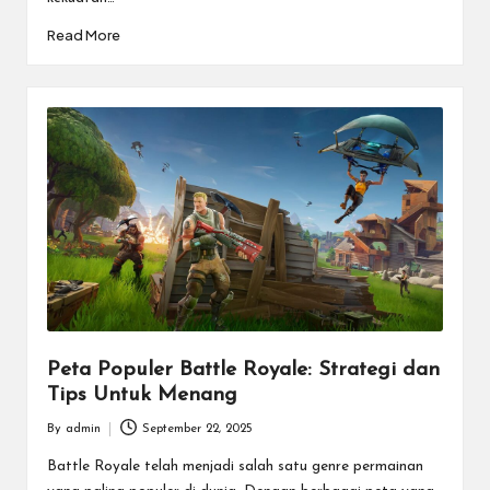
Read More
Peta Populer Battle Royale: Strategi dan
Tips Untuk Menang
By
admin
September 22, 2025
Posted
by
Battle Royale telah menjadi salah satu genre permainan