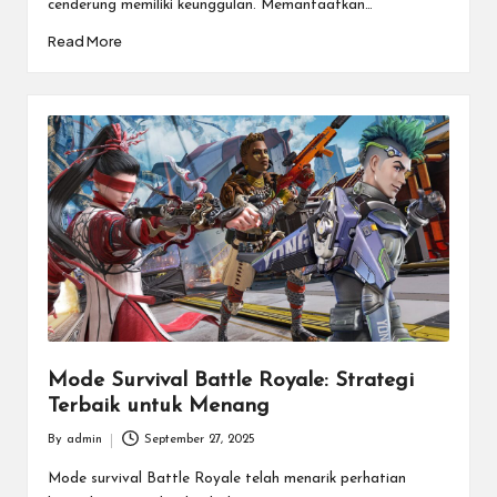
e
cenderung memiliki keunggulan. Memanfaatkan…
n
Read More
In
te
r
n
a
si
o
n
Mode Survival Battle Royale: Strategi
a
Terbaik untuk Menang
l.
By
admin
September 27, 2025
Posted
by
Mode survival Battle Royale telah menarik perhatian