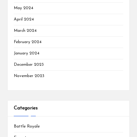
May 2024
April 2024
March 2024
February 2024
January 2024
December 2023
November 2023
Categories
Battle Royale