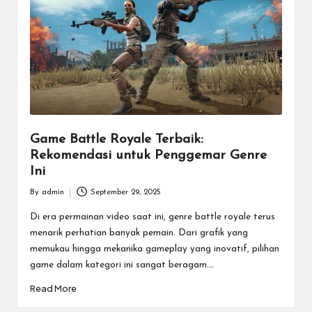
m
e
E
s
p
o
Game Battle Royale Terbaik:
Rekomendasi untuk Penggemar Genre
rt
Ini
T
By
admin
September 29, 2025
Posted
e
by
Di era permainan video saat ini, genre battle royale terus
r
menarik perhatian banyak pemain. Dari grafik yang
memukau hingga mekanika gameplay yang inovatif, pilihan
b
game dalam kategori ini sangat beragam.…
ai
Read More
k