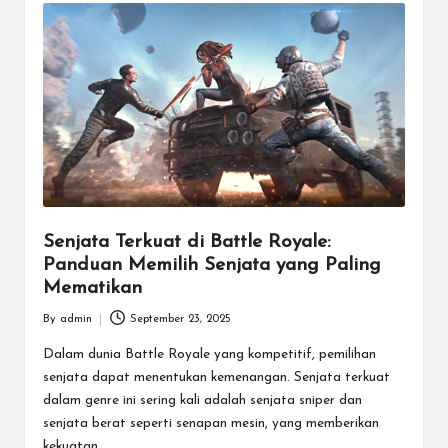
Senjata Terkuat di Battle Royale:
Panduan Memilih Senjata yang Paling
Mematikan
By
admin
September 23, 2025
Posted
by
Dalam dunia Battle Royale yang kompetitif, pemilihan
senjata dapat menentukan kemenangan. Senjata terkuat
dalam genre ini sering kali adalah senjata sniper dan
senjata berat seperti senapan mesin, yang memberikan
kekuatan…