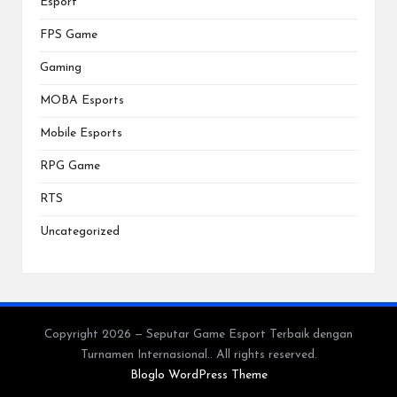
Esport
FPS Game
Gaming
MOBA Esports
Mobile Esports
RPG Game
RTS
Uncategorized
Copyright 2026 — Seputar Game Esport Terbaik dengan
Turnamen Internasional.. All rights reserved.
Bloglo WordPress Theme