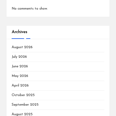
No comments to show.
Archives
August 2026
July 2026
June 2026
May 2026
April 2026
October 2025
September 2025
August 2025