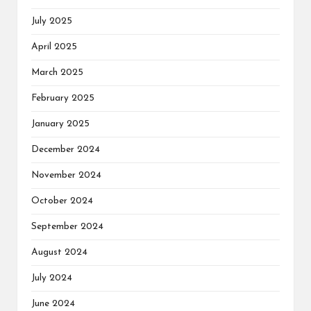
July 2025
April 2025
March 2025
February 2025
January 2025
December 2024
November 2024
October 2024
September 2024
August 2024
July 2024
June 2024