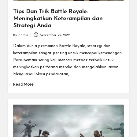
Tips Dan Trik Battle Royale:
Meningkatkan Keterampilan dan
Strategi Anda
By
admin
September 25, 2025
Posted
by
Dalam dunia permainan Battle Royale, strategi dan
keterampilan sangat penting untuk mencapai kemenangan.
Para pemain sering kali mencari metode terbaik untuk
meningkatkan performa mereka dan mengalahkan lawan.
Menguasai lokasi pendaratan,…
Read More