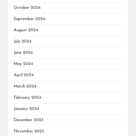
October 2024
September 2024
August 2024
July 2024
June 2024
May 2024
April 2024
March 2024
February 2024
January 2024
December 2023
November 2023