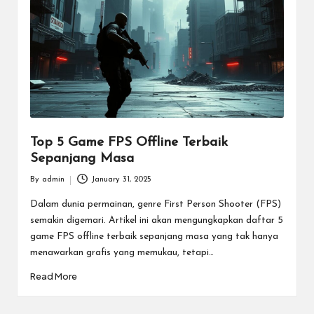
m
e
E
s
p
o
Top 5 Game FPS Offline Terbaik
Sepanjang Masa
rt
By
admin
January 31, 2025
T
Posted
by
Dalam dunia permainan, genre First Person Shooter (FPS)
e
semakin digemari. Artikel ini akan mengungkapkan daftar 5
r
game FPS offline terbaik sepanjang masa yang tak hanya
menawarkan grafis yang memukau, tetapi…
b
Read More
ai
k