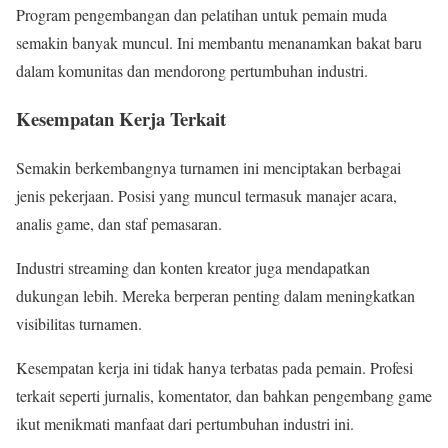
Program pengembangan dan pelatihan untuk pemain muda
semakin banyak muncul. Ini membantu menanamkan bakat baru
dalam komunitas dan mendorong pertumbuhan industri.
Kesempatan Kerja Terkait
Semakin berkembangnya turnamen ini menciptakan berbagai
jenis pekerjaan. Posisi yang muncul termasuk manajer acara,
analis game, dan staf pemasaran.
Industri streaming dan konten kreator juga mendapatkan
dukungan lebih. Mereka berperan penting dalam meningkatkan
visibilitas turnamen.
Kesempatan kerja ini tidak hanya terbatas pada pemain. Profesi
terkait seperti jurnalis, komentator, dan bahkan pengembang game
ikut menikmati manfaat dari pertumbuhan industri ini.