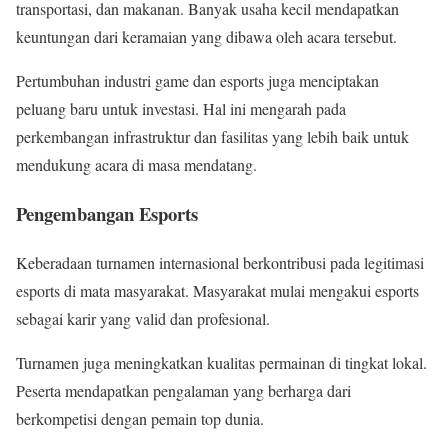
transportasi, dan makanan. Banyak usaha kecil mendapatkan
keuntungan dari keramaian yang dibawa oleh acara tersebut.
Pertumbuhan industri game dan esports juga menciptakan
peluang baru untuk investasi. Hal ini mengarah pada
perkembangan infrastruktur dan fasilitas yang lebih baik untuk
mendukung acara di masa mendatang.
Pengembangan Esports
Keberadaan turnamen internasional berkontribusi pada legitimasi
esports di mata masyarakat. Masyarakat mulai mengakui esports
sebagai karir yang valid dan profesional.
Turnamen juga meningkatkan kualitas permainan di tingkat lokal.
Peserta mendapatkan pengalaman yang berharga dari
berkompetisi dengan pemain top dunia.