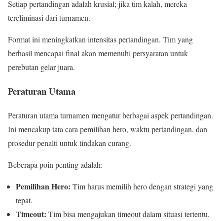
Setiap pertandingan adalah krusial; jika tim kalah, mereka
tereliminasi dari turnamen.
Format ini meningkatkan intensitas pertandingan. Tim yang
berhasil mencapai final akan memenuhi persyaratan untuk
perebutan gelar juara.
Peraturan Utama
Peraturan utama turnamen mengatur berbagai aspek pertandingan.
Ini mencakup tata cara pemilihan hero, waktu pertandingan, dan
prosedur penalti untuk tindakan curang.
Beberapa poin penting adalah:
Pemilihan Hero:
Tim harus memilih hero dengan strategi yang
tepat.
Timeout:
Tim bisa mengajukan timeout dalam situasi tertentu.