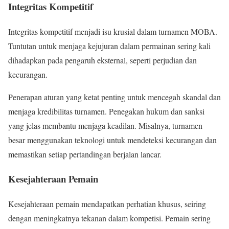
Integritas Kompetitif
Integritas kompetitif menjadi isu krusial dalam turnamen MOBA.
Tuntutan untuk menjaga kejujuran dalam permainan sering kali
dihadapkan pada pengaruh eksternal, seperti perjudian dan
kecurangan.
Penerapan aturan yang ketat penting untuk mencegah skandal dan
menjaga kredibilitas turnamen. Penegakan hukum dan sanksi
yang jelas membantu menjaga keadilan. Misalnya, turnamen
besar menggunakan teknologi untuk mendeteksi kecurangan dan
memastikan setiap pertandingan berjalan lancar.
Kesejahteraan Pemain
Kesejahteraan pemain mendapatkan perhatian khusus, seiring
dengan meningkatnya tekanan dalam kompetisi. Pemain sering