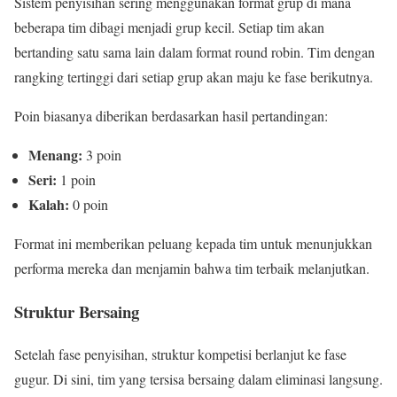
Sistem penyisihan sering menggunakan format grup di mana
beberapa tim dibagi menjadi grup kecil. Setiap tim akan
bertanding satu sama lain dalam format round robin. Tim dengan
rangking tertinggi dari setiap grup akan maju ke fase berikutnya.
Poin biasanya diberikan berdasarkan hasil pertandingan:
Menang:
3 poin
Seri:
1 poin
Kalah:
0 poin
Format ini memberikan peluang kepada tim untuk menunjukkan
performa mereka dan menjamin bahwa tim terbaik melanjutkan.
Struktur Bersaing
Setelah fase penyisihan, struktur kompetisi berlanjut ke fase
gugur. Di sini, tim yang tersisa bersaing dalam eliminasi langsung.