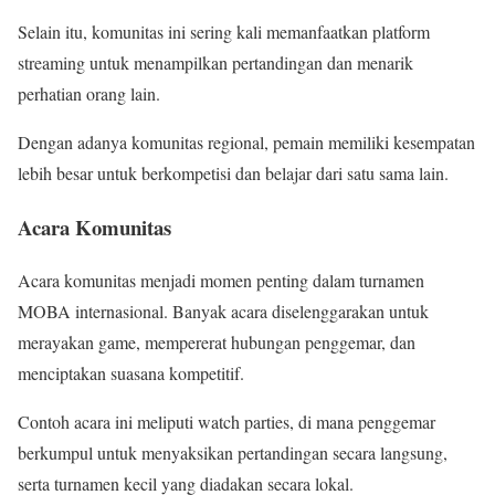
Selain itu, komunitas ini sering kali memanfaatkan platform
streaming untuk menampilkan pertandingan dan menarik
perhatian orang lain.
Dengan adanya komunitas regional, pemain memiliki kesempatan
lebih besar untuk berkompetisi dan belajar dari satu sama lain.
Acara Komunitas
Acara komunitas menjadi momen penting dalam turnamen
MOBA internasional. Banyak acara diselenggarakan untuk
merayakan game, mempererat hubungan penggemar, dan
menciptakan suasana kompetitif.
Contoh acara ini meliputi watch parties, di mana penggemar
berkumpul untuk menyaksikan pertandingan secara langsung,
serta turnamen kecil yang diadakan secara lokal.