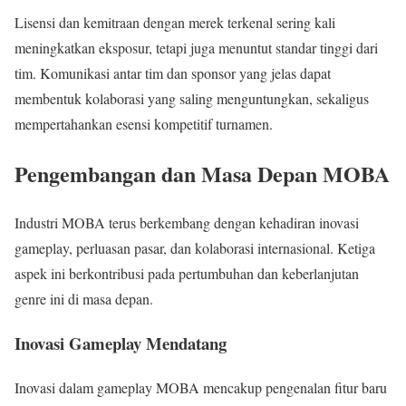
Lisensi dan kemitraan dengan merek terkenal sering kali
meningkatkan eksposur, tetapi juga menuntut standar tinggi dari
tim. Komunikasi antar tim dan sponsor yang jelas dapat
membentuk kolaborasi yang saling menguntungkan, sekaligus
mempertahankan esensi kompetitif turnamen.
Pengembangan dan Masa Depan MOBA
Industri MOBA terus berkembang dengan kehadiran inovasi
gameplay, perluasan pasar, dan kolaborasi internasional. Ketiga
aspek ini berkontribusi pada pertumbuhan dan keberlanjutan
genre ini di masa depan.
Inovasi Gameplay Mendatang
Inovasi dalam gameplay MOBA mencakup pengenalan fitur baru