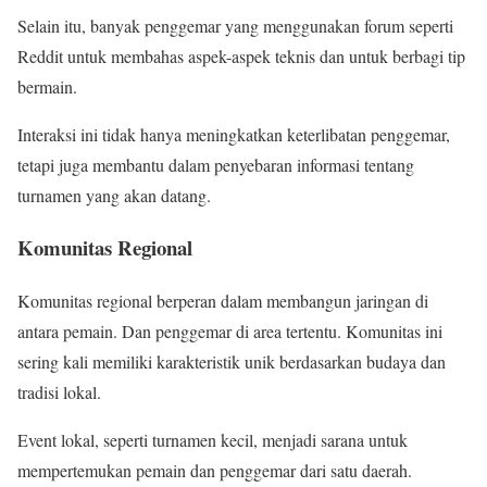
Selain itu, banyak penggemar yang menggunakan forum seperti
Reddit untuk membahas aspek-aspek teknis dan untuk berbagi tip
bermain.
Interaksi ini tidak hanya meningkatkan keterlibatan penggemar,
tetapi juga membantu dalam penyebaran informasi tentang
turnamen yang akan datang.
Komunitas Regional
Komunitas regional berperan dalam membangun jaringan di
antara pemain. Dan penggemar di area tertentu. Komunitas ini
sering kali memiliki karakteristik unik berdasarkan budaya dan
tradisi lokal.
Event lokal, seperti turnamen kecil, menjadi sarana untuk
mempertemukan pemain dan penggemar dari satu daerah.