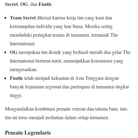
Secret
OG
Fnatic
,
, dan
.
Team Secret
dikenal karena kerja tim yang kuat dan
keterampilan individu yang luar biasa. Mereka sering
menduduki peringkat teratas di turnamen, termasuk The
International.
OG
merupakan tim ikonik yang berhasil meraih dua gelar The
International berturut-turut, menunjukkan konsistensi yang
mengesankan.
Fnatic
telah menjadi kekuatan di Asia Tenggara dengan
banyak kejuaraan regional dan partisipasi di turnamen tingkat
tinggi.
Mengandalkan kombinasi pemain veteran dan talenta baru, tim-
tim ini terus menjadi perhatian dalam setiap turnamen.
Pemain Legendaris