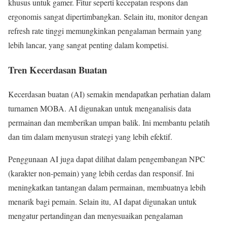
khusus untuk gamer. Fitur seperti kecepatan respons dan
ergonomis sangat dipertimbangkan. Selain itu, monitor dengan
refresh rate tinggi memungkinkan pengalaman bermain yang
lebih lancar, yang sangat penting dalam kompetisi.
Tren Kecerdasan Buatan
Kecerdasan buatan (AI) semakin mendapatkan perhatian dalam
turnamen MOBA. AI digunakan untuk menganalisis data
permainan dan memberikan umpan balik. Ini membantu pelatih
dan tim dalam menyusun strategi yang lebih efektif.
Penggunaan AI juga dapat dilihat dalam pengembangan NPC
(karakter non-pemain) yang lebih cerdas dan responsif. Ini
meningkatkan tantangan dalam permainan, membuatnya lebih
menarik bagi pemain. Selain itu, AI dapat digunakan untuk
mengatur pertandingan dan menyesuaikan pengalaman