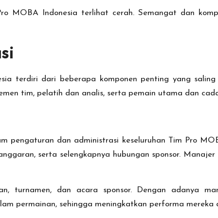
ro MOBA Indonesia terlihat cerah. Semangat dan kompe
si
sia terdiri dari beberapa komponen penting yang sali
jemen tim, pelatih dan analis, serta pemain utama dan cad
m pengaturan dan administrasi keseluruhan Tim Pro MOB
 anggaran, serta selengkapnya hubungan sponsor. Manajer
an, turnamen, dan acara sponsor. Dengan adanya man
lam permainan, sehingga meningkatkan performa mereka d