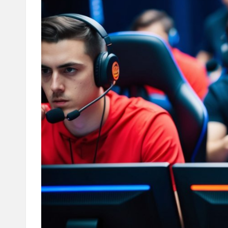
n
I
n
t
e
r
n
a
si
o