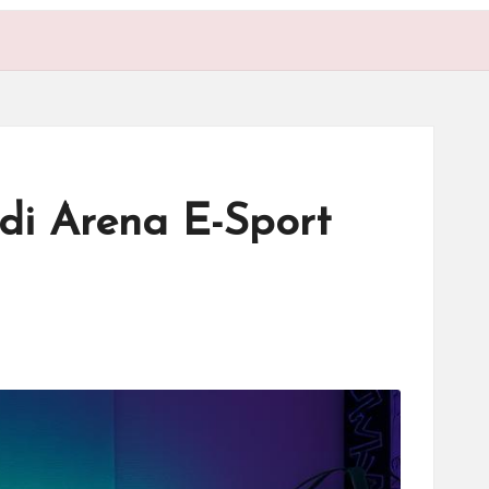
di Arena E-Sport