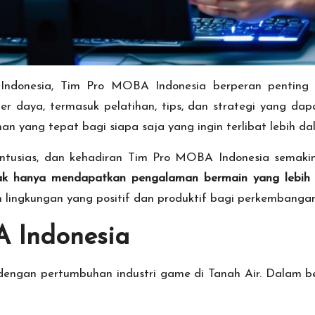
ndonesia, Tim Pro MOBA Indonesia berperan penting 
r daya, termasuk pelatihan, tips, dan strategi yang 
lihan yang tepat bagi siapa saja yang ingin terlibat lebih
tusias, dan kehadiran Tim Pro MOBA Indonesia semakin
idak hanya mendapatkan pengalaman bermain yang lebih
 lingkungan yang positif dan produktif bagi perkembangan 
A Indonesia
engan pertumbuhan industri game di Tanah Air. Dalam be