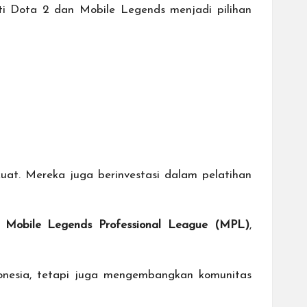
i Dota 2 dan Mobile Legends menjadi pilihan
 kuat. Mereka juga berinvestasi dalam pelatihan
i
Mobile Legends Professional League (MPL)
,
ndonesia, tetapi juga mengembangkan komunitas