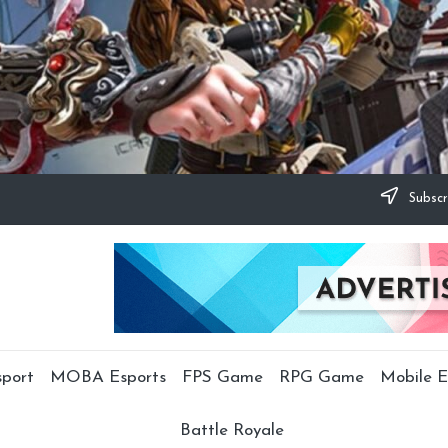
Subscr
sport
MOBA Esports
FPS Game
RPG Game
Mobile E
Battle Royale