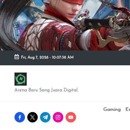
Skip
to
content
Fri, Aug 7, 2026
-
10:07:40 AM
S
e
Arena Baru Sang Juara Digital.
p
Gaming
E
u
facebook.com
twitter.com
t.me
instagram.com
youtube.com