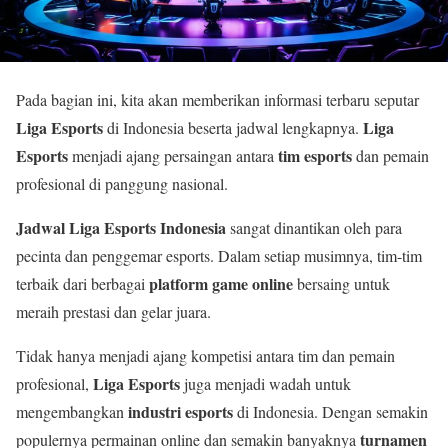
Pada bagian ini, kita akan memberikan informasi terbaru seputar
Liga Esports
Liga
di Indonesia beserta jadwal lengkapnya.
Esports
tim esports
menjadi ajang persaingan antara
dan pemain
profesional di panggung nasional.
Jadwal Liga Esports Indonesia
sangat dinantikan oleh para
pecinta dan penggemar esports. Dalam setiap musimnya, tim-tim
platform game online
terbaik dari berbagai
bersaing untuk
meraih prestasi dan gelar juara.
Tidak hanya menjadi ajang kompetisi antara tim dan pemain
Liga Esports
profesional,
juga menjadi wadah untuk
industri esports
mengembangkan
di Indonesia. Dengan semakin
turnamen
populernya permainan online dan semakin banyaknya