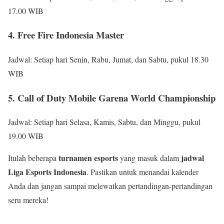
17.00 WIB
4. Free Fire Indonesia Master
Jadwal: Setiap hari Senin, Rabu, Jumat, dan Sabtu, pukul 18.30
WIB
5. Call of Duty Mobile Garena World Championship
Jadwal: Setiap hari Selasa, Kamis, Sabtu, dan Minggu, pukul
19.00 WIB
turnamen esports
jadwal
Itulah beberapa
yang masuk dalam
Liga Esports Indonesia
. Pastikan untuk menandai kalender
Anda dan jangan sampai melewatkan pertandingan-pertandingan
seru mereka!