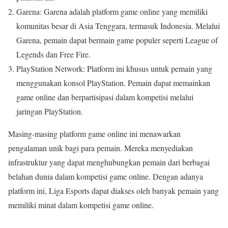
Garena: Garena adalah platform game online yang memiliki
komunitas besar di Asia Tenggara, termasuk Indonesia. Melalui
Garena, pemain dapat bermain game populer seperti League of
Legends dan Free Fire.
PlayStation Network: Platform ini khusus untuk pemain yang
menggunakan konsol PlayStation. Pemain dapat memainkan
game online dan berpartisipasi dalam kompetisi melalui
jaringan PlayStation.
Masing-masing platform game online ini menawarkan
pengalaman unik bagi para pemain. Mereka menyediakan
infrastruktur yang dapat menghubungkan pemain dari berbagai
belahan dunia dalam kompetisi game online. Dengan adanya
platform ini, Liga Esports dapat diakses oleh banyak pemain yang
memiliki minat dalam kompetisi game online.