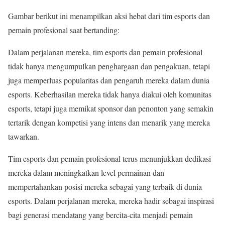
Gambar berikut ini menampilkan aksi hebat dari tim esports dan
pemain profesional saat bertanding:
Dalam perjalanan mereka, tim esports dan pemain profesional
tidak hanya mengumpulkan penghargaan dan pengakuan, tetapi
juga memperluas popularitas dan pengaruh mereka dalam dunia
esports. Keberhasilan mereka tidak hanya diakui oleh komunitas
esports, tetapi juga memikat sponsor dan penonton yang semakin
tertarik dengan kompetisi yang intens dan menarik yang mereka
tawarkan.
Tim esports dan pemain profesional terus menunjukkan dedikasi
mereka dalam meningkatkan level permainan dan
mempertahankan posisi mereka sebagai yang terbaik di dunia
esports. Dalam perjalanan mereka, mereka hadir sebagai inspirasi
bagi generasi mendatang yang bercita-cita menjadi pemain