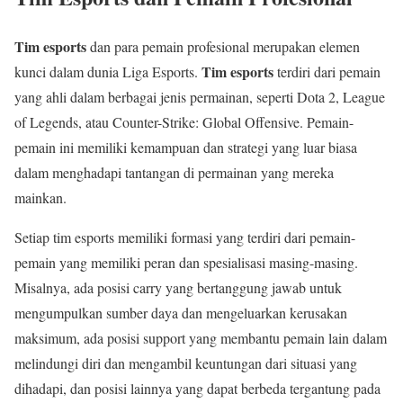
Tim esports
dan para pemain profesional merupakan elemen
Tim esports
kunci dalam dunia Liga Esports.
terdiri dari pemain
yang ahli dalam berbagai jenis permainan, seperti Dota 2, League
of Legends, atau Counter-Strike: Global Offensive. Pemain-
pemain ini memiliki kemampuan dan strategi yang luar biasa
dalam menghadapi tantangan di permainan yang mereka
mainkan.
Setiap tim esports memiliki formasi yang terdiri dari pemain-
pemain yang memiliki peran dan spesialisasi masing-masing.
Misalnya, ada posisi carry yang bertanggung jawab untuk
mengumpulkan sumber daya dan mengeluarkan kerusakan
maksimum, ada posisi support yang membantu pemain lain dalam
melindungi diri dan mengambil keuntungan dari situasi yang
dihadapi, dan posisi lainnya yang dapat berbeda tergantung pada