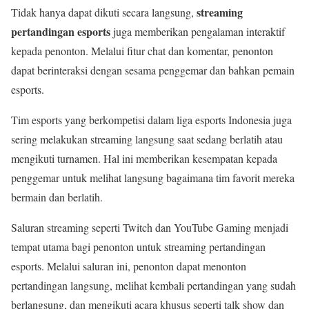
streaming
Tidak hanya dapat dikuti secara langsung,
pertandingan esports
juga memberikan pengalaman interaktif
kepada penonton. Melalui fitur chat dan komentar, penonton
dapat berinteraksi dengan sesama penggemar dan bahkan pemain
esports.
Tim esports yang berkompetisi dalam liga esports Indonesia juga
sering melakukan streaming langsung saat sedang berlatih atau
mengikuti turnamen. Hal ini memberikan kesempatan kepada
penggemar untuk melihat langsung bagaimana tim favorit mereka
bermain dan berlatih.
Saluran streaming seperti Twitch dan YouTube Gaming menjadi
tempat utama bagi penonton untuk streaming pertandingan
esports. Melalui saluran ini, penonton dapat menonton
pertandingan langsung, melihat kembali pertandingan yang sudah
berlangsung, dan mengikuti acara khusus seperti talk show dan