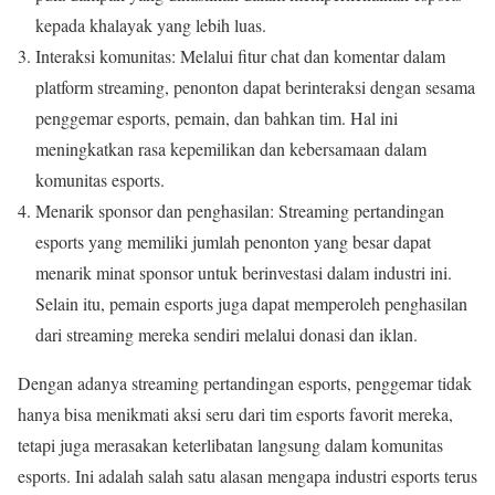
kepada khalayak yang lebih luas.
Interaksi komunitas: Melalui fitur chat dan komentar dalam
platform streaming, penonton dapat berinteraksi dengan sesama
penggemar esports, pemain, dan bahkan tim. Hal ini
meningkatkan rasa kepemilikan dan kebersamaan dalam
komunitas esports.
Menarik sponsor dan penghasilan: Streaming pertandingan
esports yang memiliki jumlah penonton yang besar dapat
menarik minat sponsor untuk berinvestasi dalam industri ini.
Selain itu, pemain esports juga dapat memperoleh penghasilan
dari streaming mereka sendiri melalui donasi dan iklan.
Dengan adanya streaming pertandingan esports, penggemar tidak
hanya bisa menikmati aksi seru dari tim esports favorit mereka,
tetapi juga merasakan keterlibatan langsung dalam komunitas
esports. Ini adalah salah satu alasan mengapa industri esports terus