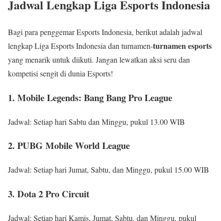
Jadwal Lengkap Liga Esports Indonesia
Bagi para penggemar Esports Indonesia, berikut adalah jadwal
turnamen esports
lengkap Liga Esports Indonesia dan turnamen-
yang menarik untuk diikuti. Jangan lewatkan aksi seru dan
kompetisi sengit di dunia Esports!
1. Mobile Legends: Bang Bang Pro League
Jadwal: Setiap hari Sabtu dan Minggu, pukul 13.00 WIB
2. PUBG Mobile World League
Jadwal: Setiap hari Jumat, Sabtu, dan Minggu, pukul 15.00 WIB
3. Dota 2 Pro Circuit
Jadwal: Setiap hari Kamis, Jumat, Sabtu, dan Minggu, pukul