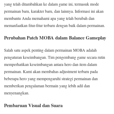
yang telah ditambahkan ke dalam game ini, termasuk mode
permainan baru, karakter baru, dan lainnya. Informasi ini akan
membantu Anda memahami apa yang telah berubah dan
memanfaatkan fitur-fitur terbaru dengan baik dalam permainan.
Perubahan Patch MOBA dalam Balance Gameplay
Salah satu aspek penting dalam permainan MOBA adalah
pengaturan keseimbangan. Tim pengembang game secara rutin
memperhatikan keseimbangan antara hero dan item dalam
permainan. Kami akan membahas adjustment terbaru pada
beberapa hero yang mempengaruhi strategi permainan dan
memberikan pengalaman bermain yang lebih adil dan
menyenangkan.
Pembaruan Visual dan Suara