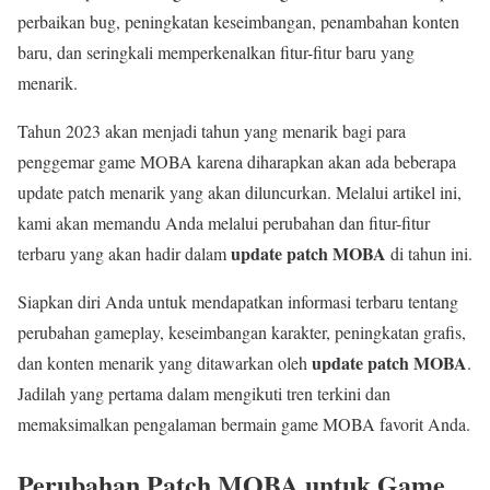
perbaikan bug, peningkatan keseimbangan, penambahan konten
baru, dan seringkali memperkenalkan fitur-fitur baru yang
menarik.
Tahun 2023 akan menjadi tahun yang menarik bagi para
penggemar game MOBA karena diharapkan akan ada beberapa
update patch menarik yang akan diluncurkan. Melalui artikel ini,
kami akan memandu Anda melalui perubahan dan fitur-fitur
update patch MOBA
terbaru yang akan hadir dalam
di tahun ini.
Siapkan diri Anda untuk mendapatkan informasi terbaru tentang
perubahan gameplay, keseimbangan karakter, peningkatan grafis,
update patch MOBA
dan konten menarik yang ditawarkan oleh
.
Jadilah yang pertama dalam mengikuti tren terkini dan
memaksimalkan pengalaman bermain game MOBA favorit Anda.
Perubahan Patch MOBA untuk Game