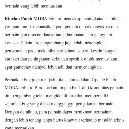
bermain yang lebih memuaskan.
Rincian Patch MOBA
terbaru mencakup peningkatan stabilitas
jaringan, untuk memastikan para pemain dapat mengakses dan
bermain game secara lancar tanpa hambatan atau gangguan
koneksi. Selain itu, pengembang juga telah menerapkan
penyesuaian pada mekanika permainan, seperti keseimbangan
karakter dan peningkatan kekuatan spesifik untuk memastikan
agar gameplay menjadi lebih adil dan menyenangkan.
Perbaikan bug juga menjadi fokus utama dalam Update Patch
MOBA terbaru. Berdasarkan umpan balik dari komunitas pemain,
tim pengembang telah mengidentifikasi dan memperbaiki
sejumlah bug yang dapat mengganggu pengalaman bermain.
Dengan demikian, para pemain dapat menikmati permainan
dengan lebih tenang tanpa harus khawatir terhadap masalah teknis
yang merugikan.