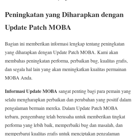
Peningkatan yang Diharapkan dengan
Update Patch MOBA
Bagian ini memberikan informasi lengkap tentang peningkatan
yang diharapkan dengan Update Patch MOBA. Kami akan
membahas peningkatan performa, perbaikan bug, kualitas grafis,
dan segala hal lain yang akan meningkatkan kualitas permainan
MOBA Anda.
Informasi Update MOBA
sangat penting bagi para pemain yang
selalu mengharapkan perbaikan dan perubahan yang positif dalam
pengalaman bermain mereka. Dalam Update Patch MOBA
terbaru, pengembang telah berusaha untuk memberikan tingkat
performa yang lebih baik, memperbaiki bug dan masalah, dan
memperbarui kualitas grafis untuk menciptakan pengalaman