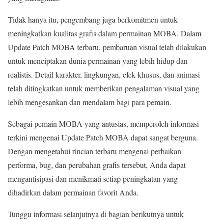
Tidak hanya itu, pengembang juga berkomitmen untuk
meningkatkan kualitas grafis dalam permainan MOBA. Dalam
Update Patch MOBA terbaru, pembaruan visual telah dilakukan
untuk menciptakan dunia permainan yang lebih hidup dan
realistis. Detail karakter, lingkungan, efek khusus, dan animasi
telah ditingkatkan untuk memberikan pengalaman visual yang
lebih mengesankan dan mendalam bagi para pemain.
Sebagai pemain MOBA yang antusias, memperoleh informasi
terkini mengenai Update Patch MOBA dapat sangat berguna.
Dengan mengetahui rincian terbaru mengenai perbaikan
performa, bug, dan perubahan grafis tersebut, Anda dapat
mengantisipasi dan menikmati setiap peningkatan yang
dihadirkan dalam permainan favorit Anda.
Tunggu informasi selanjutnya di bagian berikutnya untuk