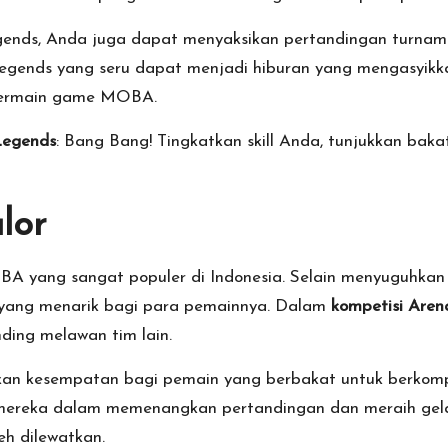
ends, Anda juga dapat menyaksikan pertandingan turnamen
egends yang seru dapat menjadi hiburan yang mengasyikka
 bermain game MOBA.
Legends
: Bang Bang! Tingkatkan skill Anda, tunjukkan baka
lor
A yang sangat populer di Indonesia. Selain menyuguhkan
n yang menarik bagi para pemainnya. Dalam
kompetisi Aren
ding melawan tim lain.
an kesempatan bagi pemain yang berbakat untuk berkomp
reka dalam memenangkan pertandingan dan meraih gela
h dilewatkan.