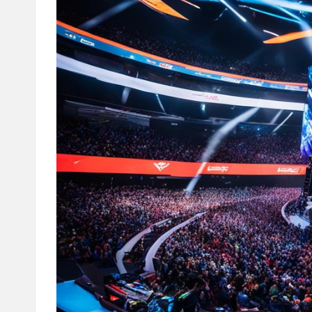
rt
T
e
r
b
a
ik
d
e
n