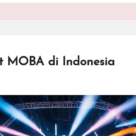
t MOBA di Indonesia