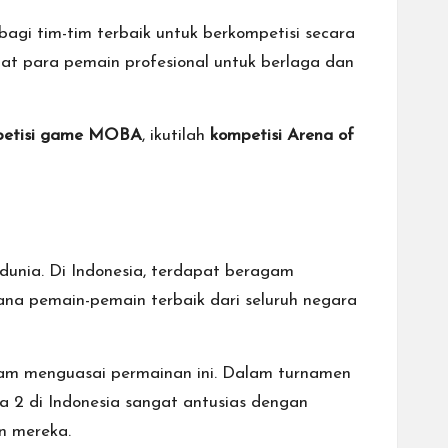
bagi tim-tim terbaik untuk berkompetisi secara
mpat para pemain profesional untuk berlaga dan
petisi game MOBA
, ikutilah
kompetisi Arena of
dunia. Di Indonesia, terdapat beragam
ana pemain-pemain terbaik dari seluruh negara
m menguasai permainan ini. Dalam turnamen
ta 2 di Indonesia sangat antusias dengan
n mereka.