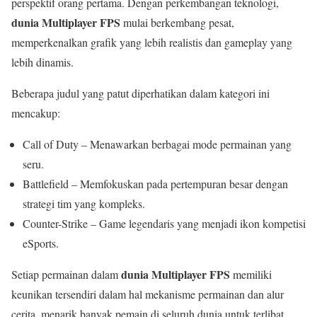
perspektif orang pertama. Dengan perkembangan teknologi,
dunia Multiplayer FPS
mulai berkembang pesat,
memperkenalkan grafik yang lebih realistis dan gameplay yang
lebih dinamis.
Beberapa judul yang patut diperhatikan dalam kategori ini
mencakup:
Call of Duty – Menawarkan berbagai mode permainan yang
seru.
Battlefield – Memfokuskan pada pertempuran besar dengan
strategi tim yang kompleks.
Counter-Strike – Game legendaris yang menjadi ikon kompetisi
eSports.
dunia Multiplayer FPS
Setiap permainan dalam
memiliki
keunikan tersendiri dalam hal mekanisme permainan dan alur
cerita, menarik banyak pemain di seluruh dunia untuk terlibat