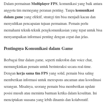
Multiplayer FPS
Dalam permainan
, komunikasi yang baik antara
komunikasi
anggota tim memegang peranan penting. Tanpa
dalam game
yang efektif, strategi tim bisa menjadi kacau dan
menyulitkan pencapaian tujuan permainan. Pemain perlu
memahami teknik-teknik pengkomunikasian yang tepat untuk bisa
menyampaikan informasi penting dengan cepat dan jelas.
Pentingnya Komunikasi dalam Game
Berbagai fitur dalam game, seperti mikrofon dan voice chat,
memungkinkan pemain untuk berinteraksi secara real-time.
kerja sama tim FPS
Dengan
yang solid, pemain bisa saling
memberikan informasi untuk merespons ancaman atau koordinasi
serangan. Misalnya, seorang pemain bisa memberikan update
posisi musuh atau meminta bantuan ketika dalam kesulitan. Ini
menciptakan suasana yang lebih dinamis dan kolaboratif.