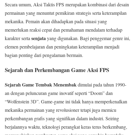
Secara umum, Aksi Taktis FPS merupakan kombinasi dari desain
permainan yang menuntut pemikiran strategis serta keterampilan
mekanika. Pemain akan dihadapkan pada situasi yang
memerlukan reaksi cepat dan pemahaman mendalam terhadap
senjata
karakter serta
yang digunakan. Bagi penggemar genre ini,
elemen pembelajaran dan peningkatan keterampilan menjadi
bagian penting dari pengalaman bermain.
Sejarah dan Perkembangan Game Aksi FPS
Sejarah Game Tembak Menembak
dimulai pada tahun 1990-
an dengan peluncuran game inovatif seperti “Doom” dan
“Wolfenstein 3D”. Game-game ini tidak hanya memperkenalkan
mekanika permainan yang revolusioner tetapi juga memicu
perkembangan grafis yang signifikan dalam industri. Seiring
berjalannya waktu, teknologi perangkat keras terus berkembang,