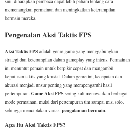
sini, diharapkan pembaca dapat lebih paham tentang cara
memenangkan permainan dan meningkatkan keterampilan
bermain mereka.
Pengenalan Aksi Taktis FPS
Aksi Taktis FPS
adalah genre game yang menggabungkan
strategi dan keterampilan dalam gameplay yang intens. Permainan
ini menuntut pemain untuk berpikir cepat dan mengambil
keputusan taktis yang krusial. Dalam genre ini, kecepatan dan
akurasi menjadi unsur penting yang mempengaruhi hasil
Game Aksi FPS
pertempuran.
sering kali menawarkan berbagai
mode permainan, mulai dari pertempuran tim sampai misi solo,
pengalaman bermain
sehingga menciptakan variasi
.
Apa Itu Aksi Taktis FPS?