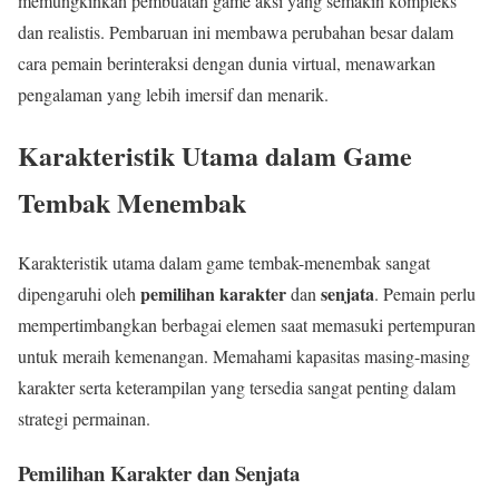
memungkinkan pembuatan game aksi yang semakin kompleks
dan realistis. Pembaruan ini membawa perubahan besar dalam
cara pemain berinteraksi dengan dunia virtual, menawarkan
pengalaman yang lebih imersif dan menarik.
Karakteristik Utama dalam Game
Tembak Menembak
Karakteristik utama dalam game tembak-menembak sangat
pemilihan karakter
senjata
dipengaruhi oleh
dan
. Pemain perlu
mempertimbangkan berbagai elemen saat memasuki pertempuran
untuk meraih kemenangan. Memahami kapasitas masing-masing
karakter serta keterampilan yang tersedia sangat penting dalam
strategi permainan.
Pemilihan Karakter dan Senjata