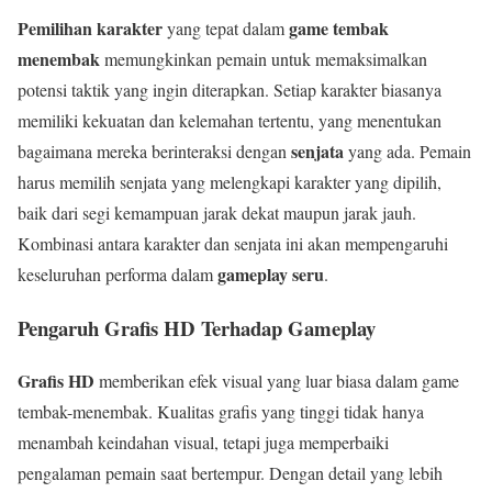
Pemilihan karakter
game tembak
yang tepat dalam
menembak
memungkinkan pemain untuk memaksimalkan
potensi taktik yang ingin diterapkan. Setiap karakter biasanya
memiliki kekuatan dan kelemahan tertentu, yang menentukan
senjata
bagaimana mereka berinteraksi dengan
yang ada. Pemain
harus memilih senjata yang melengkapi karakter yang dipilih,
baik dari segi kemampuan jarak dekat maupun jarak jauh.
Kombinasi antara karakter dan senjata ini akan mempengaruhi
gameplay seru
keseluruhan performa dalam
.
Pengaruh Grafis HD Terhadap Gameplay
Grafis HD
memberikan efek visual yang luar biasa dalam game
tembak-menembak. Kualitas grafis yang tinggi tidak hanya
menambah keindahan visual, tetapi juga memperbaiki
pengalaman pemain saat bertempur. Dengan detail yang lebih