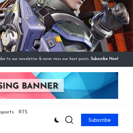
ibe to our newsletter & never miss our best posts.
Subscribe Now!
sports
RTS
Subscribe