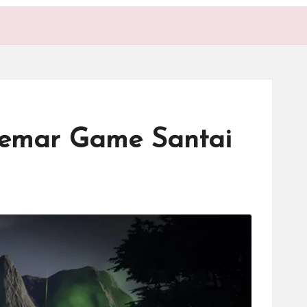
ggemar Game Santai