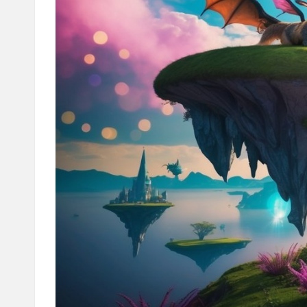
n
I
n
t
e
r
n
a
si
o