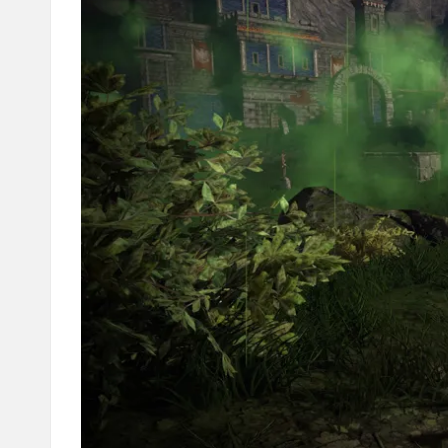
rt
T
e
r
b
a
ik
d
e
n