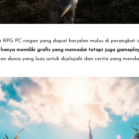
RPG PC ringan yang dapat berjalan mulus di perangkat de
k hanya memiliki grafis yang memadai tetapi juga gamepl
 dunia yang luas untuk dijelajahi dan cerita yang mend