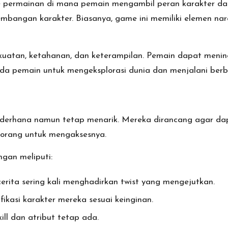
e permainan di mana pemain mengambil peran karakter da
bangan karakter. Biasanya, game ini memiliki elemen nara
ekuatan, ketahanan, dan keterampilan. Pemain dapat mening
a pemain untuk mengeksplorasi dunia dan menjalani berba
sederhana namun tetap menarik. Mereka dirancang agar d
k orang untuk mengaksesnya.
gan meliputi:
cerita sering kali menghadirkan twist yang mengejutkan.
ikasi karakter mereka sesuai keinginan.
kill dan atribut tetap ada.