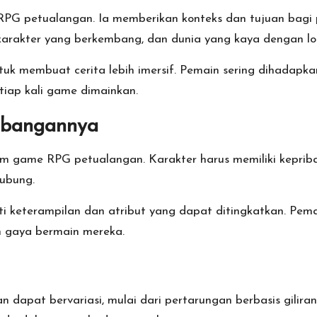
RPG petualangan. Ia memberikan konteks dan tujuan bagi 
, karakter yang berkembang, dan dunia yang kaya dengan lo
uk membuat cerita lebih imersif. Pemain sering dihadapk
tiap kali game dimainkan.
mbangannya
am game RPG petualangan. Karakter harus memiliki keprib
ubung.
keterampilan dan atribut yang dapat ditingkatkan. Pemai
n gaya bermain mereka.
pat bervariasi, mulai dari pertarungan berbasis giliran 