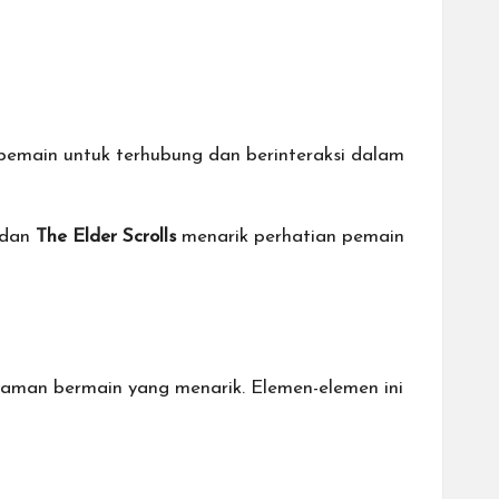
pemain untuk terhubung dan berinteraksi dalam
dan
The Elder Scrolls
menarik perhatian pemain
aman bermain yang menarik. Elemen-elemen ini