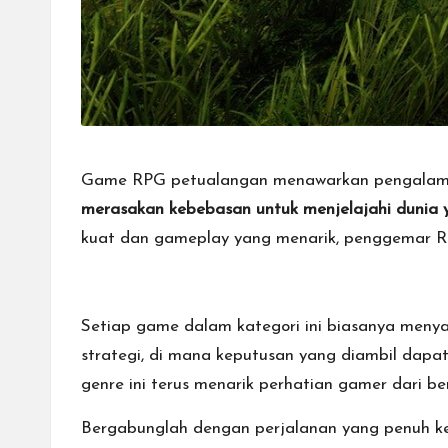
g
a
n
T
Game RPG petualangan menawarkan pengalaman
u
merasakan kebebasan untuk menjelajahi dunia 
r
kuat dan gameplay yang menarik, penggemar 
n
a
Setiap game dalam kategori ini biasanya menyaj
strategi, di mana keputusan yang diambil dap
m
genre ini terus menarik perhatian gamer dari b
e
Bergabunglah dengan perjalanan yang penuh k