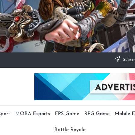
Subscr
sport
MOBA Esports
FPS Game
RPG Game
Mobile E
Battle Royale