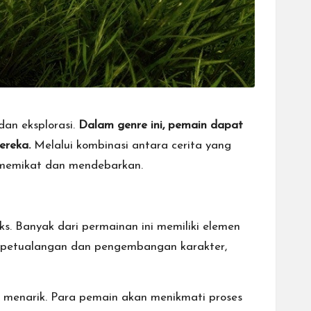
an eksplorasi.
Dalam genre ini, pemain dapat
ereka.
Melalui kombinasi antara cerita yang
memikat dan mendebarkan.
s. Banyak dari permainan ini memiliki elemen
k petualangan dan pengembangan karakter,
menarik. Para pemain akan menikmati proses