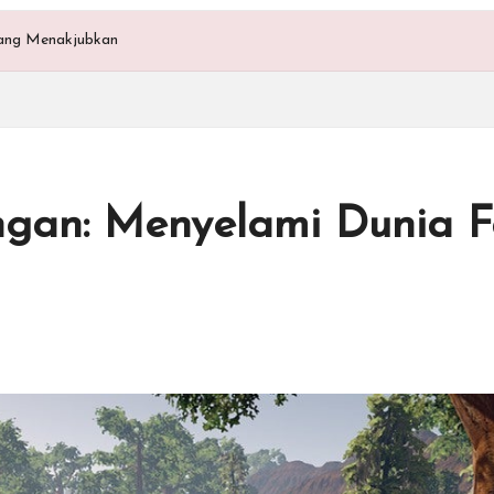
yang Menakjubkan
gan: Menyelami Dunia F