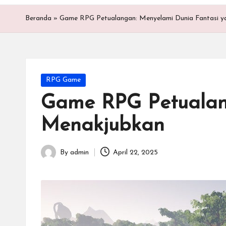
t
a
Beranda
»
Game RPG Petualangan: Menyelami Dunia Fantasi 
r
G
Posted
RPG Game
a
in
Game RPG Petualan
m
Menakjubkan
e
E
By
admin
April 22, 2025
Posted
by
s
p
o