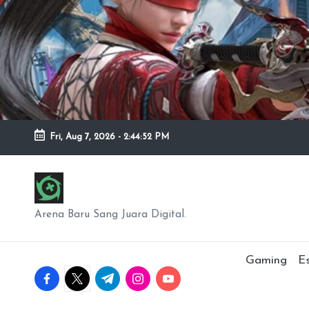
Skip
to
content
Fri, Aug 7, 2026
-
2:44:53 PM
S
e
Arena Baru Sang Juara Digital.
p
Gaming
E
u
facebook.com
twitter.com
t.me
instagram.com
youtube.com