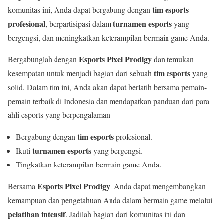
tim esports
komunitas ini, Anda dapat bergabung dengan
profesional
turnamen esports
, berpartisipasi dalam
yang
bergengsi, dan meningkatkan keterampilan bermain game Anda.
Esports Pixel Prodigy
Bergabunglah dengan
dan temukan
tim esports
kesempatan untuk menjadi bagian dari sebuah
yang
solid. Dalam tim ini, Anda akan dapat berlatih bersama pemain-
pemain terbaik di Indonesia dan mendapatkan panduan dari para
ahli esports yang berpengalaman.
tim esports
Bergabung dengan
profesional.
turnamen esports
Ikuti
yang bergengsi.
Tingkatkan keterampilan bermain game Anda.
Esports Pixel Prodigy
Bersama
, Anda dapat mengembangkan
kemampuan dan pengetahuan Anda dalam bermain game melalui
pelatihan intensif
. Jadilah bagian dari komunitas ini dan