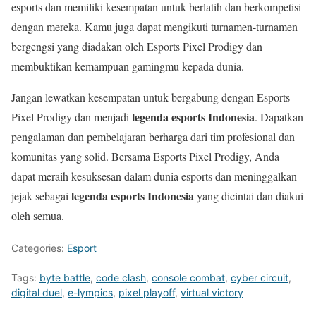
esports dan memiliki kesempatan untuk berlatih dan berkompetisi
dengan mereka. Kamu juga dapat mengikuti turnamen-turnamen
bergengsi yang diadakan oleh Esports Pixel Prodigy dan
membuktikan kemampuan gamingmu kepada dunia.
Jangan lewatkan kesempatan untuk bergabung dengan Esports
legenda esports Indonesia
Pixel Prodigy dan menjadi
. Dapatkan
pengalaman dan pembelajaran berharga dari tim profesional dan
komunitas yang solid. Bersama Esports Pixel Prodigy, Anda
dapat meraih kesuksesan dalam dunia esports dan meninggalkan
legenda esports Indonesia
jejak sebagai
yang dicintai dan diakui
oleh semua.
Categories:
Esport
Tags:
byte battle
,
code clash
,
console combat
,
cyber circuit
,
digital duel
,
e-lympics
,
pixel playoff
,
virtual victory