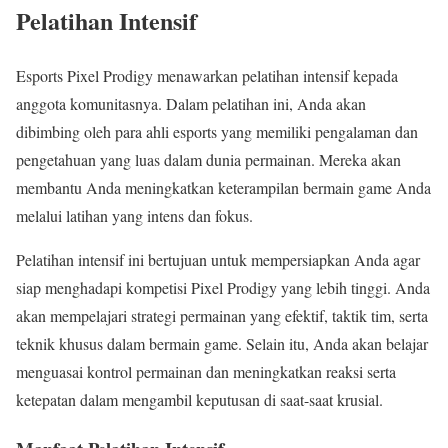
Pelatihan Intensif
Esports Pixel Prodigy menawarkan pelatihan intensif kepada
anggota komunitasnya. Dalam pelatihan ini, Anda akan
dibimbing oleh para ahli esports yang memiliki pengalaman dan
pengetahuan yang luas dalam dunia permainan. Mereka akan
membantu Anda meningkatkan keterampilan bermain game Anda
melalui latihan yang intens dan fokus.
Pelatihan intensif ini bertujuan untuk mempersiapkan Anda agar
siap menghadapi kompetisi Pixel Prodigy yang lebih tinggi. Anda
akan mempelajari strategi permainan yang efektif, taktik tim, serta
teknik khusus dalam bermain game. Selain itu, Anda akan belajar
menguasai kontrol permainan dan meningkatkan reaksi serta
ketepatan dalam mengambil keputusan di saat-saat krusial.