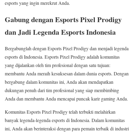
esports yang ingin merekrut Anda.
Gabung dengan Esports Pixel Prodigy
dan Jadi Legenda Esports Indonesia
Bergabunglah dengan Esports Pixel Prodigy dan menjadi legenda
esports di Indonesia. Esports Pixel Prodigy adalah komunitas
yang dijalankan oleh tim profesional dengan satu tujuan:
membantu Anda meraih kesuksesan dalam dunia esports. Dengan
bergabung dalam komunitas ini, Anda akan mendapatkan
dukungan penuh dari tim profesional yang siap membimbing
Anda dan membantu Anda mencapai puncak karir gaming Anda.
Komunitas Esports Pixel Prodigy telah terbukti melahirkan
banyak legenda-legenda esports di Indonesia. Dalam komunitas
ini, Anda akan berinteraksi dengan para pemain terbaik di industri