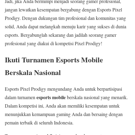
Jadi, jika Anda bermimpi menjadi seorang gamer profesional,
jangan lewatkan kesempatan bergabung dengan Esports Pixel
Prodigy. Dengan dukungan tim profesional dan komunitas yang
solid, Anda dapat melangkah menuju karir yang sukses di dunia
esports. Bergabunglah sekarang dan jadilah seorang gamer
profesional yang diakui di kompetisi Pixel Prodigy!
Ikuti Turnamen Esports Mobile
Berskala Nasional
Esports Pixel Prodigy mengundang Anda untuk berpartisipasi
esports mobile
dalam turnamen
berskala nasional yang menarik.
Dalam kompetisi ini, Anda akan memiliki kesempatan untuk
menunjukkan kemampuan gaming Anda dan bersaing dengan
pemain terbaik di seluruh Indonesia.