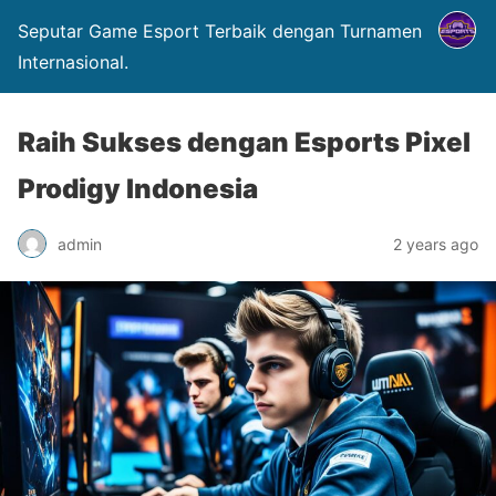
Seputar Game Esport Terbaik dengan Turnamen
Internasional.
Raih Sukses dengan Esports Pixel
Prodigy Indonesia
admin
2 years ago