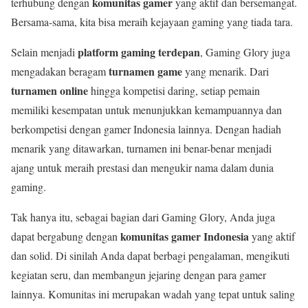
komunitas gamer
terhubung dengan
yang aktif dan bersemangat.
Bersama-sama, kita bisa meraih kejayaan gaming yang tiada tara.
platform gaming terdepan
Selain menjadi
, Gaming Glory juga
turnamen game
mengadakan beragam
yang menarik. Dari
turnamen online
hingga kompetisi daring, setiap pemain
memiliki kesempatan untuk menunjukkan kemampuannya dan
berkompetisi dengan gamer Indonesia lainnya. Dengan hadiah
menarik yang ditawarkan, turnamen ini benar-benar menjadi
ajang untuk meraih prestasi dan mengukir nama dalam dunia
gaming.
Tak hanya itu, sebagai bagian dari Gaming Glory, Anda juga
komunitas gamer Indonesia
dapat bergabung dengan
yang aktif
dan solid. Di sinilah Anda dapat berbagi pengalaman, mengikuti
kegiatan seru, dan membangun jejaring dengan para gamer
lainnya. Komunitas ini merupakan wadah yang tepat untuk saling