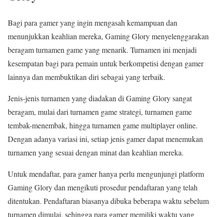
Bagi para gamer yang ingin mengasah kemampuan dan
menunjukkan keahlian mereka, Gaming Glory menyelenggarakan
beragam turnamen game yang menarik. Turnamen ini menjadi
kesempatan bagi para pemain untuk berkompetisi dengan gamer
lainnya dan membuktikan diri sebagai yang terbaik.
Jenis-jenis turnamen yang diadakan di Gaming Glory sangat
beragam, mulai dari turnamen game strategi, turnamen game
tembak-menembak, hingga turnamen game multiplayer online.
Dengan adanya variasi ini, setiap jenis gamer dapat menemukan
turnamen yang sesuai dengan minat dan keahlian mereka.
Untuk mendaftar, para gamer hanya perlu mengunjungi platform
Gaming Glory dan mengikuti prosedur pendaftaran yang telah
ditentukan. Pendaftaran biasanya dibuka beberapa waktu sebelum
turnamen dimulai, sehingga para gamer memiliki waktu yang