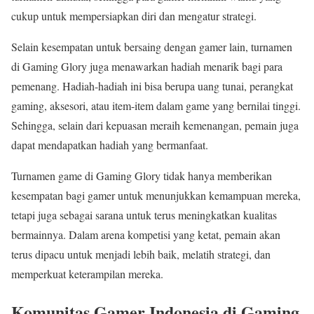
cukup untuk mempersiapkan diri dan mengatur strategi.
Selain kesempatan untuk bersaing dengan gamer lain, turnamen
di Gaming Glory juga menawarkan hadiah menarik bagi para
pemenang. Hadiah-hadiah ini bisa berupa uang tunai, perangkat
gaming, aksesori, atau item-item dalam game yang bernilai tinggi.
Sehingga, selain dari kepuasan meraih kemenangan, pemain juga
dapat mendapatkan hadiah yang bermanfaat.
Turnamen game di Gaming Glory tidak hanya memberikan
kesempatan bagi gamer untuk menunjukkan kemampuan mereka,
tetapi juga sebagai sarana untuk terus meningkatkan kualitas
bermainnya. Dalam arena kompetisi yang ketat, pemain akan
terus dipacu untuk menjadi lebih baik, melatih strategi, dan
memperkuat keterampilan mereka.
Komunitas Gamer Indonesia di Gaming