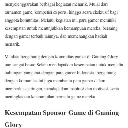
menyelenggarakan berbagai kegiatan menarik. Mulai dari
turnamen game, kompetisi eSports, hingga acara eksklusif bagi
anggota komunitas. Melalui kegiatan ini, para gamer memiliki
kesempatan untuk menunjukkan kemampuan mereka, bersaing
dengan gamer terbaik lainnya, dan memenangkan hadiah
menarik.
Manfaat bergabung dengan komunitas gamer di Gaming Glory
pun sangat besar. Selain mendapatkan kesempatan untuk menjalin
hubungan yang erat dengan para gamer Indonesia, bergabung
dengan komunitas ini juga membantu para gamer dalam
memperluas jaringan, mendapatkan inspirasi dan motivasi, serta
meningkatkan keterampilan bermain game mereka.
Kesempatan Sponsor Game di Gaming
Glory